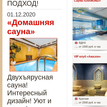
Сауна «DIAMOND»
ПОДХОД!
01.12.2020
«Домашняя
сауна»
ВДНХ
от 1000 руб. в час
VIP клуб «Амазон»
Двухъярусная
сауна!
Интересный
дизайн! Уют и
Курская
от 2500 руб. в час