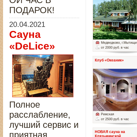
ОЙ ЧАС В
ПОДАРОК!
20.04.2021
Сауна
«DeLice»
Медведково
, г.Мытищи
от 2000 руб. в час
Клуб «Океаник»
Полное
расслабление,
Рижская
от 2500 руб. в час
лучший сервис и
НОВАЯ сауна на
приятная
Клязьминской