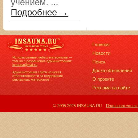
учением. ...
Подробнее →
Главная
Новости
Использование любых материалов —
только с разрешения администрации:
Поиск
insauna@mail.ru
.
Доска объявлений
Администрация сайта не несет
ответственности за содержание
О проекте
рекламных материалов.
Реклама на сайте
© 2005-2025 INSAUNA.RU
Пользовательск