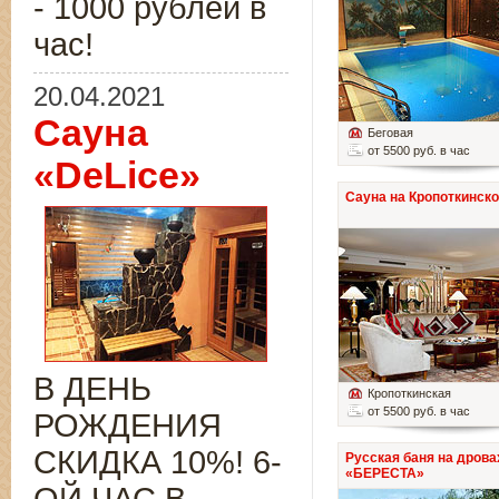
- 1000 рублей в
час!
20.04.2021
Сауна
Беговая
от 5500 руб. в час
«DeLice»
Сауна на Кропоткинск
В ДЕНЬ
Кропоткинская
от 5500 руб. в час
РОЖДЕНИЯ
СКИДКА 10%! 6-
Русская баня на дрова
«БЕРЕСТА»