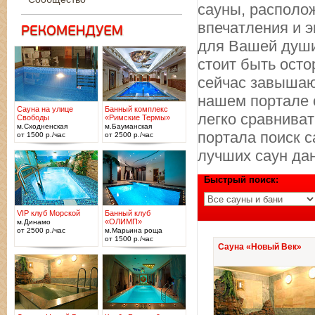
сауны, располож
впечатления и э
для Вашей души
стоит быть ост
сейчас завышаю
нашем портале 
Сауна на улице
Банный комплекс
легко сравниват
Свободы
«Римские Термы»
м.Сходненская
м.Бауманская
портала поиск с
от 1500 р./час
от 2500 р./час
лучших саун да
Быстрый поиск:
VIP клуб Морской
Банный клуб
«ОЛИМП»
м.Динамо
от 2500 р./час
м.Марьина роща
от 1500 р./час
Сауна «Новый Век»