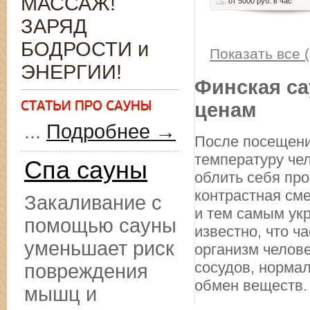
МАССАЖ!
от 5000 руб. в час
ЗАРЯД
БОДРОСТИ и
Показать все (
ЭНЕРГИИ!
Финская са
ценам
...
Подробнее →
После посещени
температуру чел
Спа сауны
облить себя про
контрастная см
Закаливание с
и тем самым ук
помощью сауны
известно, что ч
уменьшает риск
организм челове
сосудов, норма
повреждения
обмен веществ.
мышц и