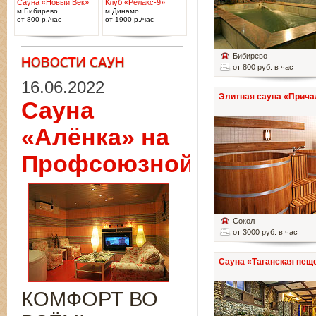
Сауна «Новый Век»
Клуб «Релакс-9»
м.Бибирево
м.Динамо
от 800 р./час
от 1900 р./час
Бибирево
от 800 руб. в час
16.06.2022
Элитная сауна «Прича
Сауна
«Алёнка» на
Профсоюзной
Сокол
от 3000 руб. в час
Сауна «Таганская пещ
КОМФОРТ ВО