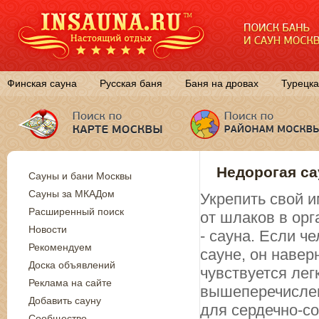
Финская сауна
Русская баня
Баня на дровах
Турецка
Недорогая са
Сауны и бани Москвы
Сауны за МКАДом
Укрепить свой и
Расширенный поиск
от шлаков в ор
Новости
- сауна. Если ч
Рекомендуем
сауне, он навер
Доска объявлений
чувствуется лег
Реклама на сайте
вышеперечислен
Добавить сауну
для сердечно-с
Сообщество