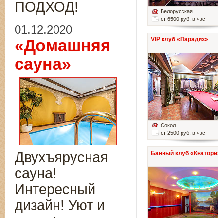
ПОДХОД!
Белорусская
от 6500 руб. в час
01.12.2020
VIP клуб «Парадиз»
«Домашняя
сауна»
Сокол
от 2500 руб. в час
Двухъярусная
Банный клуб «Кватори
сауна!
Интересный
дизайн! Уют и