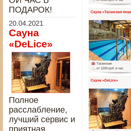
ОЙ ЧАС В
ПОДАРОК!
Сауна «Таганская пещ
20.04.2021
Сауна
«DeLice»
Таганская
от 1200 руб. в час
Сауна «DeLice»
Полное
расслабление,
лучший сервис и
приятная