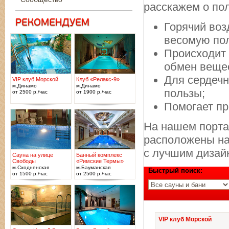
расскажем о по
Горячий воз
весомую пол
Происходит 
обмен веще
Для сердечн
VIP клуб Морской
Клуб «Релакс-9»
м.Динамо
м.Динамо
пользы;
от 2500 р./час
от 1900 р./час
Помогает пр
На нашем порта
расположены на 
с лучшим дизай
Сауна на улице
Банный комплекс
Свободы
«Римские Термы»
м.Сходненская
м.Бауманская
Быстрый поиск:
от 1500 р./час
от 2500 р./час
VIP клуб Морской