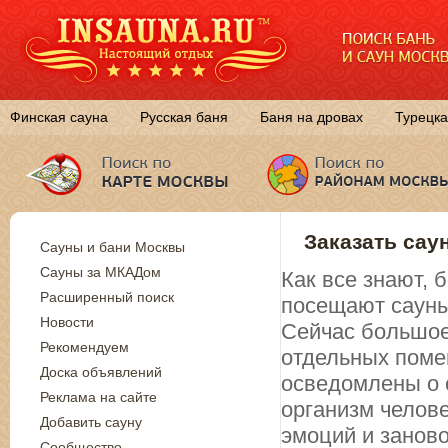
Финская сауна
Русская баня
Баня на дровах
Турецка
Заказать сау
Сауны и бани Москвы
Сауны за МКАДом
Как все знают,
Расширенный поиск
посещают сауны
Новости
Сейчас большое
Рекомендуем
отдельных поме
Доска объявлений
осведомлены о 
Реклама на сайте
организм челов
Добавить сауну
эмоций и занов
Сообщество