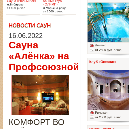
Сауна «Новый Век»
Банный клуб
«ОЛИМП»
м.Бибирево
от 800 р./час
м.Марьина роща
от 1500 р./час
16.06.2022
Сауна
Динамо
от 2500 руб. в час
«Алёнка» на
Клуб «Океаник»
Профсоюзной
Рижская
от 2500 руб. в час
КОМФОРТ ВО