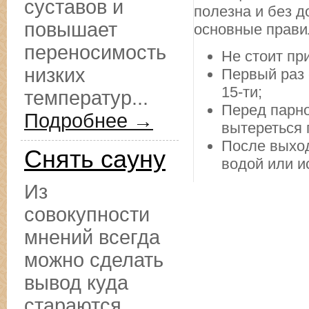
суставов и
полезна и без д
повышает
основные прави
переносимость
Не стоит пр
низких
Первый раз 
15-ти;
температур...
Перед парно
Подробнее →
вытереться 
После выход
Снять сауну
водой или и
Из
совокупности
мнений всегда
можно сделать
вывод куда
стараются