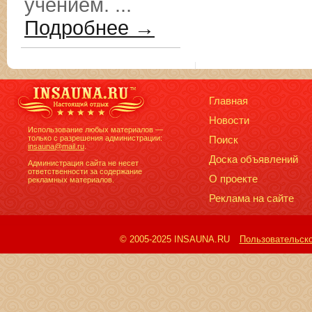
учением. ...
Подробнее →
Главная
Новости
Использование любых материалов —
только с разрешения администрации:
Поиск
insauna@mail.ru
.
Доска объявлений
Администрация сайта не несет
ответственности за содержание
О проекте
рекламных материалов.
Реклама на сайте
© 2005-2025 INSAUNA.RU
Пользовательск