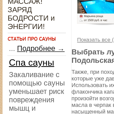
МАССАЖ!
ЗАРЯД
БОДРОСТИ и
Марьина роща
от 1500 руб. в час
ЭНЕРГИИ!
Показать все (
...
Подробнее →
Выбрать лу
Подольска
Спа сауны
Также, при похо
Закаливание с
которые уже да
помощью сауны
Использовать их
уменьшает риск
флакончика капа
произойти возго
повреждения
масла в черпак 
мышц и
насыщенный мас