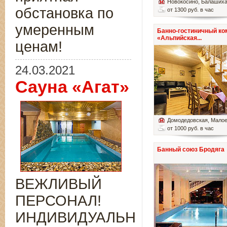
Новокосино
, Балаших
обстановка по
от 1300 руб. в час
умеренным
Банно-гостиничный ко
«Альпийская...
ценам!
24.03.2021
Сауна «Агат»
Домодедовская
, Мало
от 1000 руб. в час
Банный союз Бродяга
ВЕЖЛИВЫЙ
ПЕРСОНАЛ!
ИНДИВИДУАЛЬНЫЙ