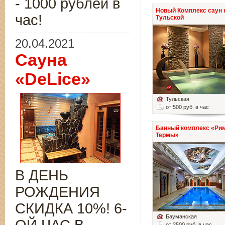
- 1000 рублей в
Новый Комплекс саун 
час!
Тульской
20.04.2021
Сауна
«DeLice»
Тульская
от 500 руб. в час
Банный комплекс «Ри
Термы»
В ДЕНЬ
РОЖДЕНИЯ
СКИДКА 10%! 6-
Бауманская
от 2500 руб. в час