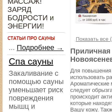
МАССАЖ!
ЗАРЯД
БОДРОСТИ и
Каширская
от 1000 руб. в час
ЭНЕРГИИ!
Показать все (
...
Подробнее →
Приличная 
Новоясене
Спа сауны
Для повышения 
Закаливание с
использовать р
помощью сауны
Ароматические 
уменьшает риск
следует обрызг
происходит акт
повреждения
которые находя
мышц и
Вашу кожу. Такж