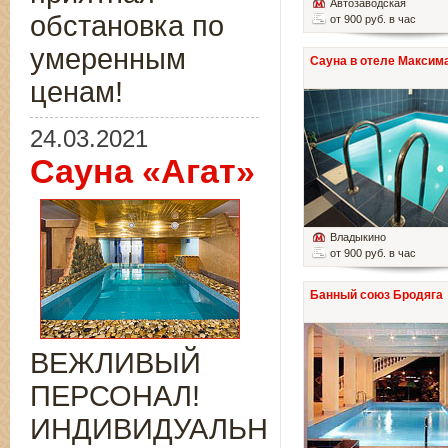
Автозаводская
обстановка по
от 900 руб. в час
умеренным
Сауна в отеле Максим
ценам!
24.03.2021
Сауна «Агат»
Владыкино
от 900 руб. в час
Банный союз Бродяга
ВЕЖЛИВЫЙ
ПЕРСОНАЛ!
ИНДИВИДУАЛЬНЫЙ