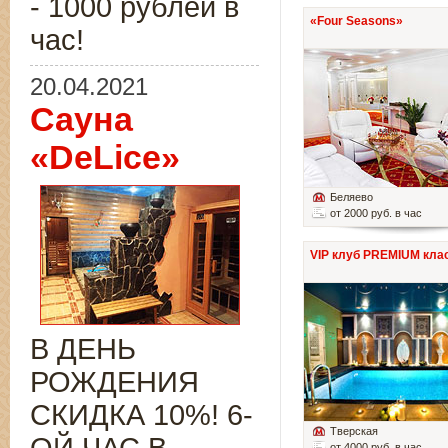
- 1000 рублей в
«Four Seasons»
час!
20.04.2021
Сауна
«DeLice»
Беляево
от 2000 руб. в час
VIP клуб PREMIUM кла
В ДЕНЬ
РОЖДЕНИЯ
СКИДКА 10%! 6-
Тверская
от 4000 руб. в час