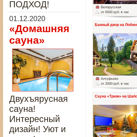
ПОДХОД!
Белорусская
от 6500 руб. в час
01.12.2020
Банный двор на Лобне
«Домашняя
сауна»
Алтуфьево
от 2000 руб. в час
Двухъярусная
Сауна «Трюм» на Шаб
сауна!
Интересный
дизайн! Уют и