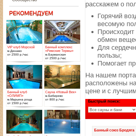
расскажем о по
Горячий воз
весомую пол
Происходит 
обмен веще
Для сердечн
VIP клуб Морской
Банный комплекс
«Римские Термы»
м.Динамо
пользы;
от 2500 р./час
м.Бауманская
от 2500 р./час
Помогает пр
На нашем порта
расположены на
цене и с лучши
Банный клуб
Сауна «Новый Век»
«ОЛИМП»
м.Бибирево
м.Марьина роща
от 800 р./час
Быстрый поиск:
от 1500 р./час
Банный союз Бродяга