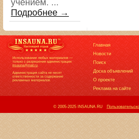
учением. ...
Подробнее →
Главная
Новости
Использование любых материалов —
только с разрешения администрации:
Поиск
insauna@mail.ru
.
Доска объявлений
Администрация сайта не несет
ответственности за содержание
О проекте
рекламных материалов.
Реклама на сайте
© 2005-2025 INSAUNA.RU
Пользовательск