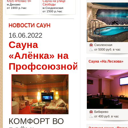
Клуб «Релакс-9»
Сауна на улице
Свободы
м.Динамо
от 1900 р./час
м.Сходненская
от 1500 р./час
16.06.2022
Сауна
Смоленская
от 5000 руб. в час
«Алёнка» на
Сауна «На Лескова»
Профсоюзной
Бибирево
от 400 руб. в час
КОМФОРТ ВО