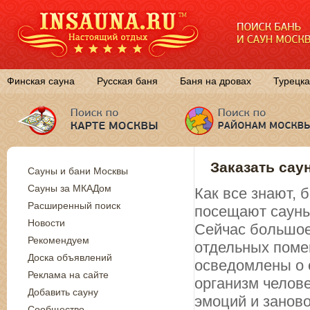
Финская сауна
Русская баня
Баня на дровах
Турецка
Заказать сау
Сауны и бани Москвы
Сауны за МКАДом
Как все знают,
Расширенный поиск
посещают сауны
Новости
Сейчас большое
Рекомендуем
отдельных поме
Доска объявлений
осведомлены о 
Реклама на сайте
организм челов
Добавить сауну
эмоций и занов
Сообщество