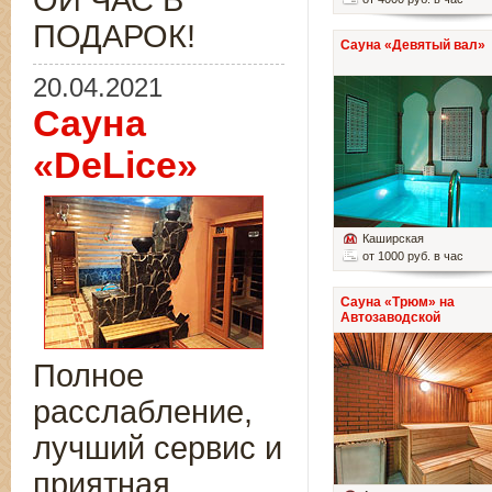
ОЙ ЧАС В
ПОДАРОК!
Сауна «Девятый вал»
20.04.2021
Сауна
«DeLice»
Каширская
от 1000 руб. в час
Сауна «Трюм» на
Автозаводской
Полное
расслабление,
лучший сервис и
приятная