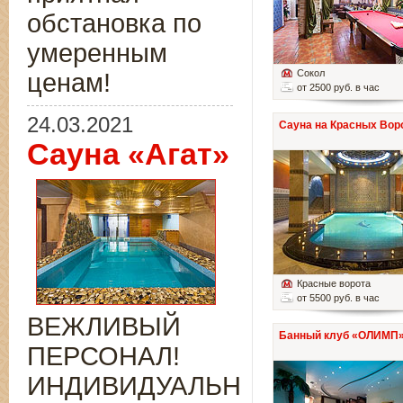
обстановка по
умеренным
Сокол
ценам!
от 2500 руб. в час
24.03.2021
Сауна на Красных Вор
Сауна «Агат»
Красные ворота
от 5500 руб. в час
ВЕЖЛИВЫЙ
Банный клуб «ОЛИМП
ПЕРСОНАЛ!
ИНДИВИДУАЛЬНЫЙ