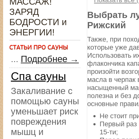
МАССАЖ!
ЗАРЯД
Выбрать лу
БОДРОСТИ и
Рижский
ЭНЕРГИИ!
Также, при похо
которые уже да
Использовать их
...
Подробнее →
флакончика капа
произойти возго
Спа сауны
масла в черпак 
насыщенный мас
Закаливание с
полезна и без д
помощью сауны
основные прави
уменьшает риск
Не стоит пр
повреждения
Первый раз 
мышц и
15-ти;