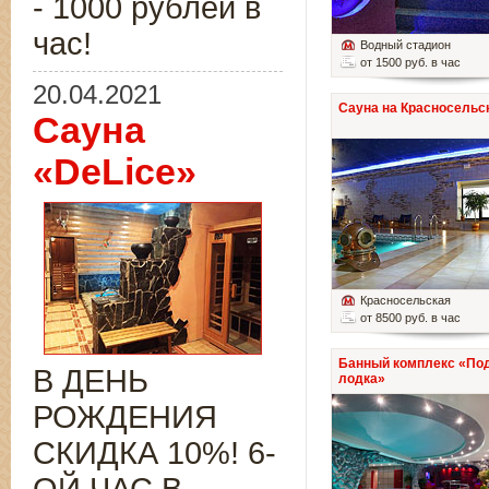
- 1000 рублей в
час!
Водный стадион
от 1500 руб. в час
20.04.2021
Сауна на Красносельс
Сауна
«DeLice»
Красносельская
от 8500 руб. в час
Банный комплекс «По
В ДЕНЬ
лодка»
РОЖДЕНИЯ
СКИДКА 10%! 6-