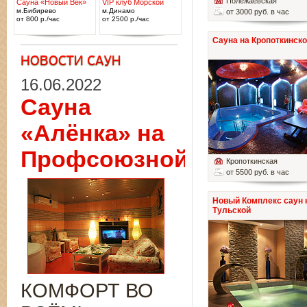
Полежаевская
Сауна «Новый Век»
VIP клуб Морской
м.Бибирево
м.Динамо
от 3000 руб. в час
от 800 р./час
от 2500 р./час
Сауна на Кропоткинск
16.06.2022
Сауна
«Алёнка» на
Профсоюзной
Кропоткинская
от 5500 руб. в час
Новый Комплекс саун 
Тульской
КОМФОРТ ВО