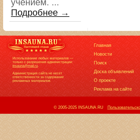
учением. ...
Подробнее →
Главная
Новости
Использование любых материалов —
только с разрешения администрации:
Поиск
insauna@mail.ru
.
Доска объявлений
Администрация сайта не несет
ответственности за содержание
О проекте
рекламных материалов.
Реклама на сайте
© 2005-2025 INSAUNA.RU
Пользовательск