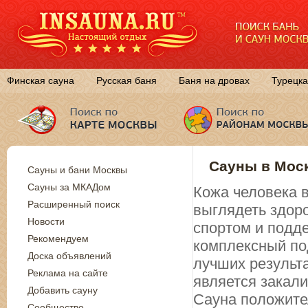
Финская сауна
Русская баня
Баня на дровах
Турецка
Сауны в Моск
Сауны и бани Москвы
Сауны за МКАДом
Кожа человека в
Расширенный поиск
выглядеть здор
Новости
спортом и подд
Рекомендуем
комплексный по
Доска объявлений
лучших результ
Реклама на сайте
является закал
Добавить сауну
Сауна положите
Сообщество