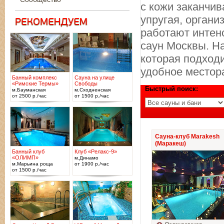
с кожи заканчи
упругая, органи
работают интен
саун Москвы. Н
которая подход
удобное местор
Банный комплекс
Сауна на улице
«Римские Термы»
Свободы
Быстрый поиск:
м.Бауманская
м.Сходненская
от 2500 р./час
от 1500 р./час
Сауна-клуб Marakesh
(Маракеш)
Банный клуб
Клуб «Релакс-9»
«ОЛИМП»
м.Динамо
м.Марьина роща
от 1900 р./час
от 1500 р./час