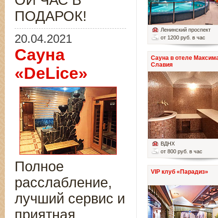
ОЙ ЧАС В
ПОДАРОК!
Ленинский проспект
20.04.2021
от 1200 руб. в час
Сауна
Сауна в отеле Максим
Славия
«DeLice»
ВДНХ
от 800 руб. в час
Полное
VIP клуб «Парадиз»
расслабление,
лучший сервис и
приятная