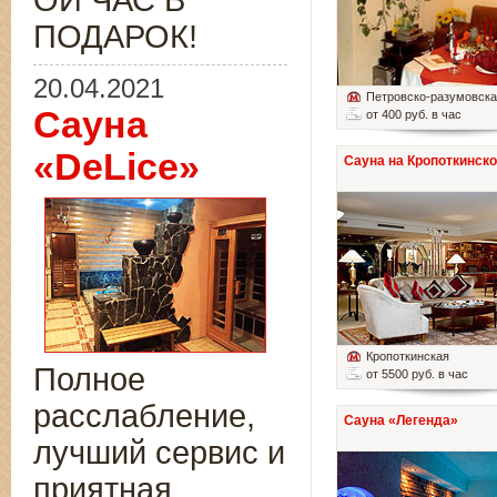
ОЙ ЧАС В
ПОДАРОК!
20.04.2021
Петровско-разумовск
Сауна
от 400 руб. в час
«DeLice»
Сауна на Кропоткинск
Кропоткинская
Полное
от 5500 руб. в час
расслабление,
Сауна «Легенда»
лучший сервис и
приятная