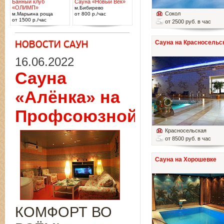
Банный клуб
Сауна «Новый Век»
«ОЛИМП»
м.Бибирево
Сокол
м.Марьина роща
от 800 р./час
от 1500 р./час
от 2500 руб. в час
Сауна на Красносельс
16.06.2022
Сауна
«Алёнка» на
Профсоюзной
Красносельская
от 8500 руб. в час
Сауна на Хорошевке
КОМФОРТ ВО