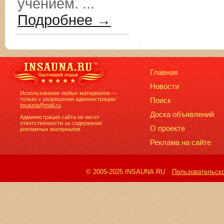
учением. ...
Подробнее →
Главная
Новости
Использование любых материалов —
только с разрешения администрации:
Поиск
insauna@mail.ru
.
Доска объявлений
Администрация сайта не несет
ответственности за содержание
О проекте
рекламных материалов.
Реклама на сайте
© 2005-2025 INSAUNA.RU
Пользовательск