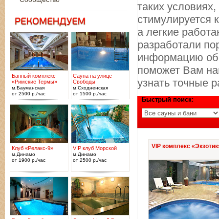
таких условиях,
стимулируется 
а легкие работ
разработали по
информацию обо
поможет Вам най
Банный комплекс
Сауна на улице
узнать точные р
«Римские Термы»
Свободы
м.Бауманская
м.Сходненская
от 2500 р./час
от 1500 р./час
Быстрый поиск:
VIP комплекс «Экзотик
Клуб «Релакс-9»
VIP клуб Морской
м.Динамо
м.Динамо
от 1900 р./час
от 2500 р./час