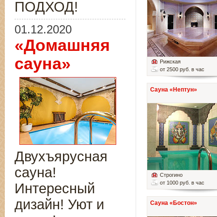
ПОДХОД!
01.12.2020
«Домашняя
сауна»
Рижская
от 2500 руб. в час
Сауна «Нептун»
Двухъярусная
сауна!
Строгино
от 1000 руб. в час
Интересный
дизайн! Уют и
Сауна «Бостон»