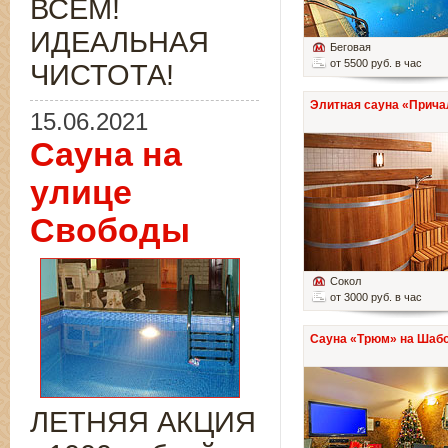
ВСЁМ!
ИДЕАЛЬНАЯ
Беговая
от 5500 руб. в час
ЧИСТОТА!
Элитная сауна «Прича
15.06.2021
Сауна на
улице
Свободы
Сокол
от 3000 руб. в час
Сауна «Трюм» на Шаб
ЛЕТНЯЯ АКЦИЯ