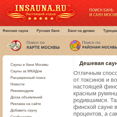
Финская сауна
Русская баня
Баня на дровах
Турецка
Дешевая саун
Сауны и бани Москвы
Сауны за МКАДом
Отличным спосо
Расширенный поиск
от токсинов и 
Новости
настоящей финск
Рекомендуем
красным румянц
Доска объявлений
родившимся. Так
Реклама на сайте
финской сауне в
Добавить сауну
процентов, а са
Сообщество