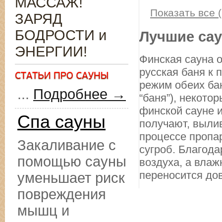
МАССАЖ!
Показать все (
ЗАРЯД
БОДРОСТИ и
Лучшие сау
ЭНЕРГИИ!
Финская сауна о
русская баня к
режим обеих бан
...
Подробнее →
“баня”), некото
финской сауне и
Спа сауны
получают, вылив
процессе пропа
Закаливание с
сугроб. Благода
помощью сауны
воздуха, а влаж
переносится дов
уменьшает риск
повреждения
мышц и