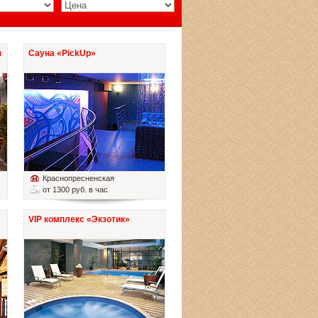
я
Сауна «PickUp»
Краснопресненская
от 1300 руб. в час
VIP комплекс «Экзотик»