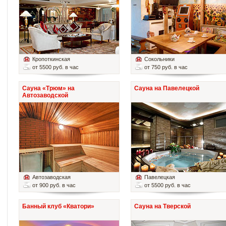
Кропоткинская
Сокольники
от 5500 руб. в час
от 750 руб. в час
Сауна «Трюм» на
Сауна на Павелецкой
Автозаводской
Автозаводская
Павелецкая
от 900 руб. в час
от 5500 руб. в час
Банный клуб «Кватори»
Сауна на Тверской