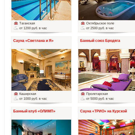
Таганская
Октябрьское поле
от 1200 руб. в час
от 2500 руб. в час
Сауна «Светлана и Я»
Банный союз Бродяга
Каширская
Пролетарская
от 1000 руб. в час
от 5000 руб. в час
Банный клуб «ОЛИМП»
Сауна «ТРИО» на Курской