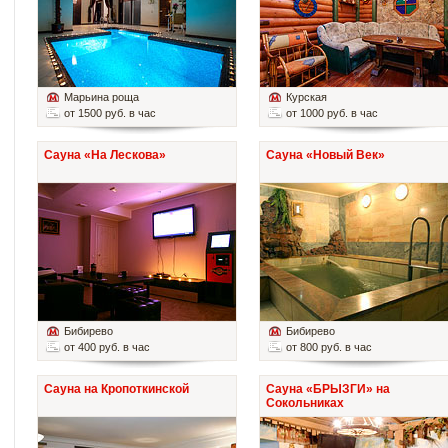
Марьина роща
Курская
от 1500 руб. в час
от 1000 руб. в час
Сауна «На Лескова»
Сауна «Новый Век»
Бибирево
Бибирево
от 400 руб. в час
от 800 руб. в час
Сауна на Кропоткинской
Сауна «БРЫЗГИ» на
Сокольниках