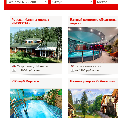
Русская баня на дровах
Банный комплекс «Подводна
«БЕРЕСТА»
лодка»
Медведково
, г.Мытищи
Ленинский проспект
от 2000 руб. в час
от 1200 руб. в час
VIP клуб Морской
Банный двор на Лобненской