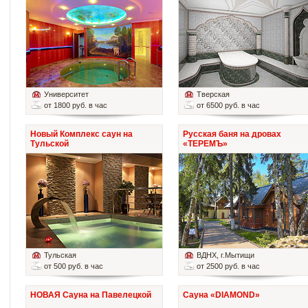
Университет
Тверская
от 1800 руб. в час
от 6500 руб. в час
Новый Комплекс саун на
Русская баня на дровах
Тульской
«ТЕРЕМЪ»
Тульская
ВДНХ
, г.Мытищи
от 500 руб. в час
от 2500 руб. в час
НОВАЯ Сауна на Павелецкой
Сауна «DIAMOND»