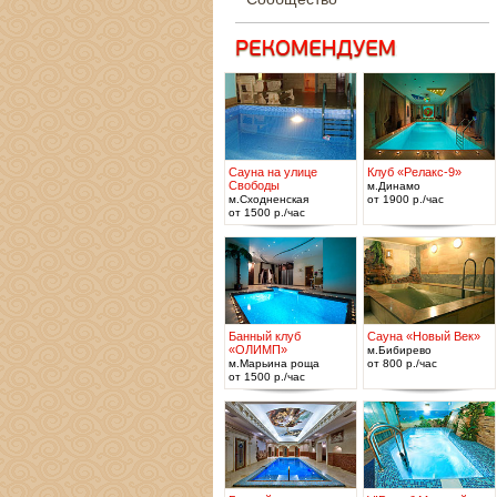
Сауна на улице
Клуб «Релакс-9»
Свободы
м.Динамо
м.Сходненская
от 1900 р./час
от 1500 р./час
Банный клуб
Сауна «Новый Век»
«ОЛИМП»
м.Бибирево
м.Марьина роща
от 800 р./час
от 1500 р./час