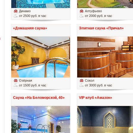
Динамо
Алтуфьево
от 2500 руб. в час
от 2000 руб. в час
«Домашняя сауна»
Элитная сауна «Причал»
й
Озёрная
Сокол
от 1500 руб. в час
от 3000 руб. в час
Сауна «На Беломорской, 40»
VIP клуб «Амазон»