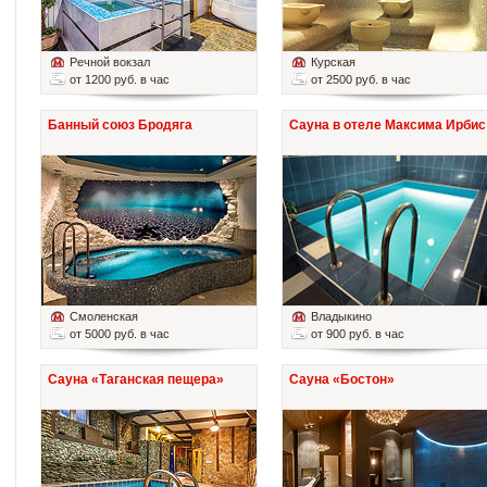
Речной вокзал
Курская
от 1200 руб. в час
от 2500 руб. в час
Банный союз Бродяга
Сауна в отеле Максима Ирбис
Смоленская
Владыкино
от 5000 руб. в час
от 900 руб. в час
Сауна «Таганская пещера»
Сауна «Бостон»