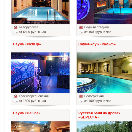
Белорусская
Водный стадион
от 6500 руб. в час
от 1500 руб. в час
Сауна «PickUp»
Сауна-клуб «Ральф»
Краснопресненская
Белорусская
от 1300 руб. в час
от 4000 руб. в час
Сауна «DeLice»
Русская баня на дровах
«БЕРЕСТА»