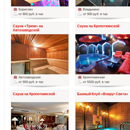
Борисово
Владыкино
от 800 руб. в час
от 900 руб. в час
Сауна «Трюм» на
Сауна на Кропоткинской
Автозаводской
Автозаводская
Кропоткинская
от 900 руб. в час
от 5500 руб. в час
Сауна на Кропоткинской
Банный Клуб «Вокруг Света»