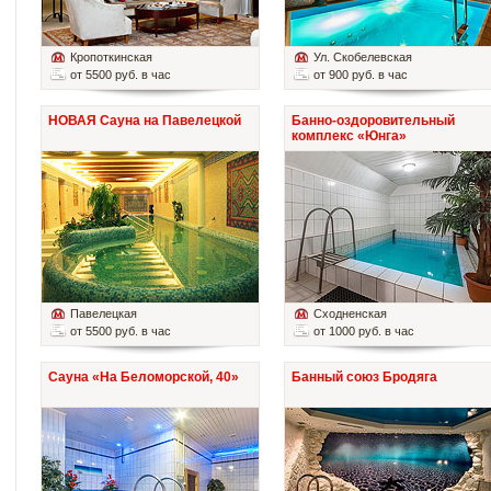
Кропоткинская
Ул. Скобелевская
от 5500 руб. в час
от 900 руб. в час
НОВАЯ Сауна на Павелецкой
Банно-оздоровительный
комплекс «Юнга»
Павелецкая
Сходненская
от 5500 руб. в час
от 1000 руб. в час
Сауна «На Беломорской, 40»
Банный союз Бродяга