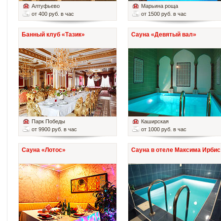
Алтуфьево
Марьина роща
от 400 руб. в час
от 1500 руб. в час
Банный клуб «Тазик»
Сауна «Девятый вал»
Парк Победы
Каширская
от 9900 руб. в час
от 1000 руб. в час
Сауна «Лотос»
Сауна в отеле Максима Ирбис