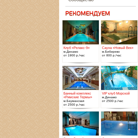
Клуб «Релакс-9»
Сауна «Новый Век»
м.Динамо
м.Бибирево
от 1900 р./час
от 800 р./час
Банный комплекс
VIP клуб Морской
«Римские Термы»
м.Динамо
м.Бауманская
от 2500 р./час
от 2500 р./час