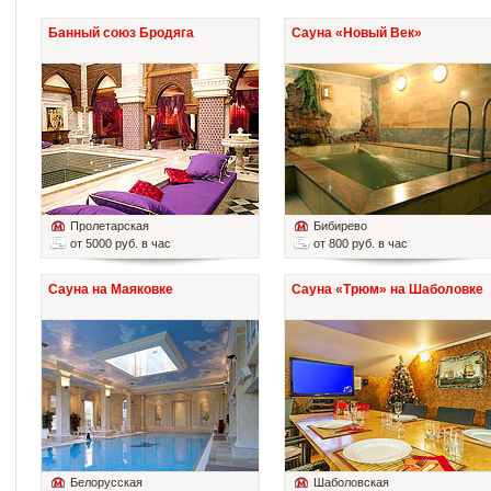
Банный союз Бродяга
Сауна «Новый Век»
Пролетарская
Бибирево
от 5000 руб. в час
от 800 руб. в час
Сауна на Маяковке
Сауна «Трюм» на Шаболовке
Белорусская
Шаболовская