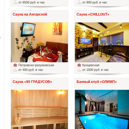
от 6500 руб. в час
от 900 руб. в час
Сауна на Ангарской
Сауна «CHILLOUT»
й
Петровско-разумовская
Кунцевская
от 400 руб. в час
от 1600 руб. в час
Сауна «90 ГРАДУСОВ»
Банный клуб «ОЛИМП»