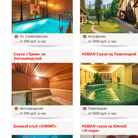
Ул. Скобелевская
Алтуфьево
от 900 руб. в час
от 2000 руб. в час
Сауна «Трюм» на
НОВАЯ Сауна на Павелецкой
Автозаводской
Автозаводская
Павелецкая
от 900 руб. в час
от 5500 руб. в час
Банный клуб «ОЛИМП»
НОВАЯ сауна на Южной
«Услада»