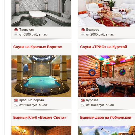
Тверская
Беляево
от 6500 руб. в час
от 2000 руб. в час
Сауна на Красных Воротах
Сауна «ТРИО» на Курской
Красные ворота
Курская
от 5500 руб. в час
от 1000 руб. в час
Банный Клуб «Вокруг Света»
Банный двор на Лобненской