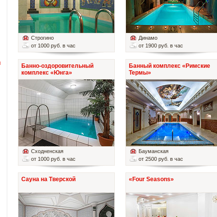
Строгино
Динамо
от 1000 руб. в час
от 1900 руб. в час
й
Банно-оздоровительный
Банный комплекс «Римские
комплекс «Юнга»
Термы»
Сходненская
Бауманская
от 1000 руб. в час
от 2500 руб. в час
Сауна на Тверской
«Four Seasons»