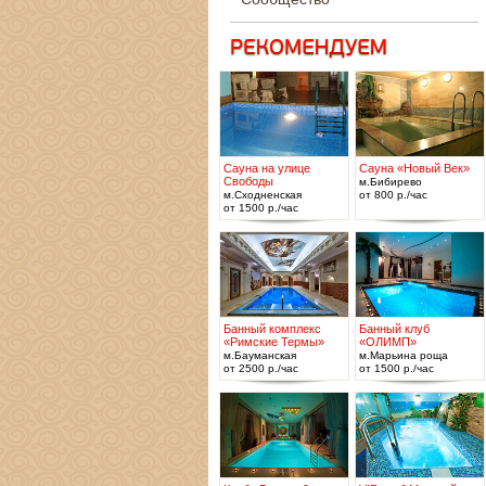
Сауна на улице
Сауна «Новый Век»
Свободы
м.Бибирево
м.Сходненская
от 800 р./час
от 1500 р./час
Банный комплекс
Банный клуб
«Римские Термы»
«ОЛИМП»
м.Бауманская
м.Марьина роща
от 2500 р./час
от 1500 р./час