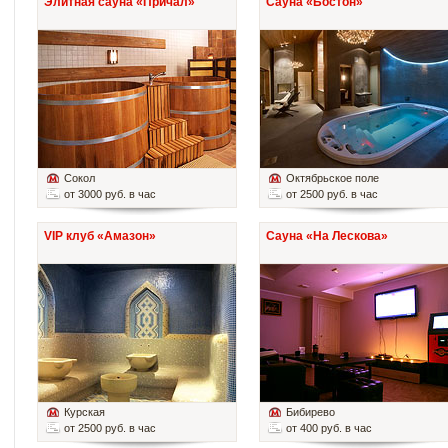
Элитная сауна «Причал»
Сауна «Бостон»
Сокол
Октябрьское поле
от 3000 руб. в час
от 2500 руб. в час
VIP клуб «Амазон»
Сауна «На Лескова»
Курская
Бибирево
от 2500 руб. в час
от 400 руб. в час