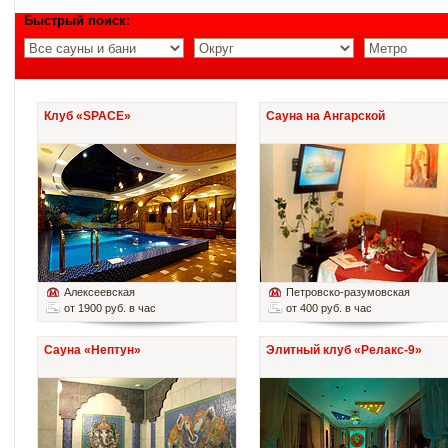
Быстрый поиск:
Клуб «SPACE»
Сауна на Ангарской
Алексеевская
Петровско-разумовская
от 1900 руб. в час
от 400 руб. в час
Сауна «Нептун»
Элитный клуб «Релакс-9»