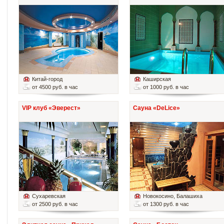
Китай-город
Каширская
от 4500 руб. в час
от 1000 руб. в час
VIP клуб «Эверест»
Сауна «DeLice»
Сухаревская
Новокосино
, Балашиха
от 2500 руб. в час
от 1300 руб. в час