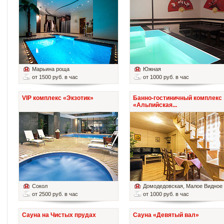
Марьина роща
Южная
от 1500 руб. в час
от 1000 руб. в час
VIP комплекс «Экзотик»
Банно-гостиничный комплекс
«Альпийская...
Сокол
Домодедовская
, Малое Видное
от 2500 руб. в час
от 1000 руб. в час
Сауна на Чистых прудах
Сауна «Девятый вал»