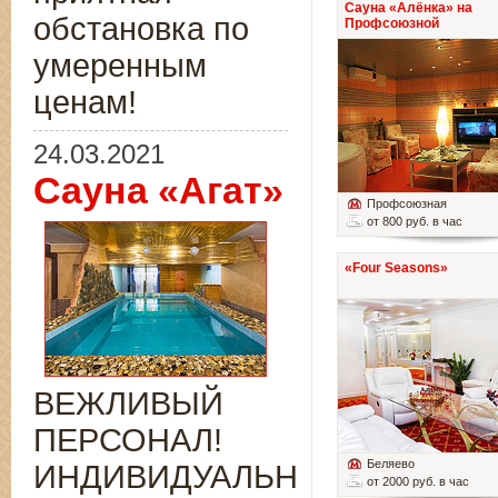
Сауна «Алёнка» на
обстановка по
Профсоюзной
умеренным
ценам!
24.03.2021
Сауна «Агат»
Профсоюзная
от 800 руб. в час
«Four Seasons»
ВЕЖЛИВЫЙ
ПЕРСОНАЛ!
Беляево
ИНДИВИДУАЛЬНЫЙ
от 2000 руб. в час