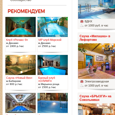
ВДНХ
от 1000 руб. в час
Сауна «Милашка» в
Лефортово
Клуб «Релакс-9»
VIP клуб Морской
м.Динамо
м.Динамо
от 1900 р./час
от 2500 р./час
Сауна «Новый Век»
Банный клуб
«ОЛИМП»
м.Бибирево
Электрозаводская
от 800 р./час
м.Марьина роща
от 1000 руб. в час
от 1500 р./час
Сауна «БРЫЗГИ» на
Сокольниках