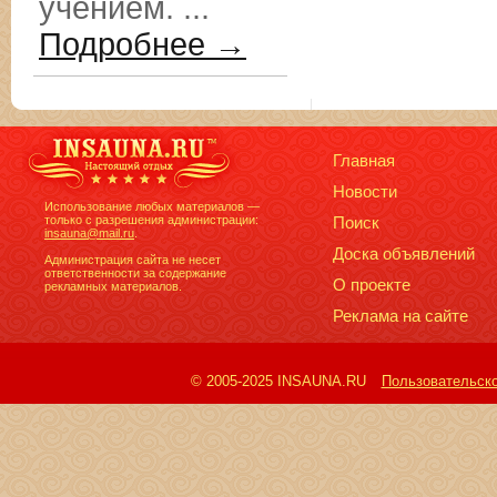
учением. ...
Подробнее →
Главная
Новости
Использование любых материалов —
только с разрешения администрации:
Поиск
insauna@mail.ru
.
Доска объявлений
Администрация сайта не несет
ответственности за содержание
О проекте
рекламных материалов.
Реклама на сайте
© 2005-2025 INSAUNA.RU
Пользовательск