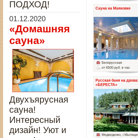
ПОДХОД!
Сауна на Маяковке
01.12.2020
«Домашняя
сауна»
Белорусская
от 6500 руб. в час
Русская баня на дрова
«БЕРЕСТА»
Двухъярусная
сауна!
Интересный
дизайн! Уют и
Медведково
, г.Мытищи