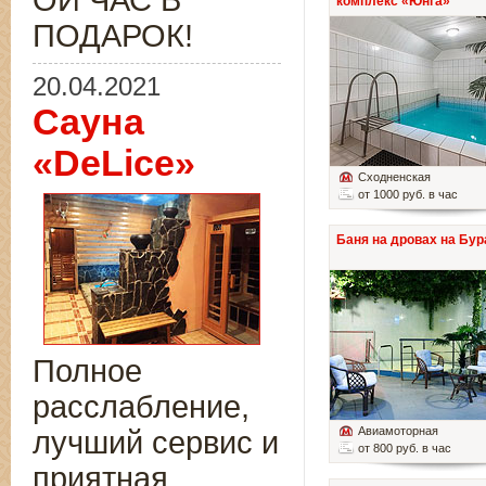
ОЙ ЧАС В
комплекс «Юнга»
ПОДАРОК!
20.04.2021
Сауна
«DeLice»
Сходненская
от 1000 руб. в час
Баня на дровах на Бур
Полное
расслабление,
Авиамоторная
лучший сервис и
от 800 руб. в час
приятная