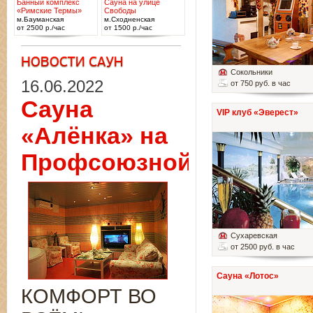
Банный комплекс
Сауна на улице
«Римские Термы»
Свободы
м.Бауманская
м.Сходненская
от 2500 р./час
от 1500 р./час
Сокольники
16.06.2022
от 750 руб. в час
Сауна
VIP клуб «Эверест»
«Алёнка» на
Профсоюзной
Сухаревская
от 2500 руб. в час
Сауна «Лотос»
КОМФОРТ ВО