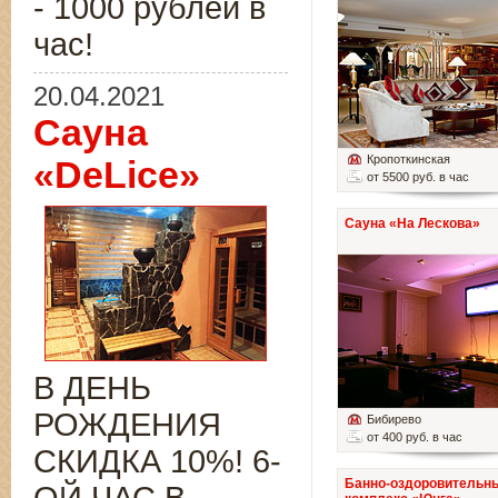
- 1000 рублей в
час!
20.04.2021
Сауна
Кропоткинская
«DeLice»
от 5500 руб. в час
Сауна «На Лескова»
В ДЕНЬ
РОЖДЕНИЯ
Бибирево
от 400 руб. в час
СКИДКА 10%! 6-
Банно-оздоровительн