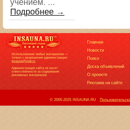
учением. ...
Подробнее →
Главная
Новости
Использование любых материалов —
только с разрешения администрации:
Поиск
insauna@mail.ru
.
Доска объявлений
Администрация сайта не несет
ответственности за содержание
О проекте
рекламных материалов.
Реклама на сайте
© 2005-2025 INSAUNA.RU
Пользовательск