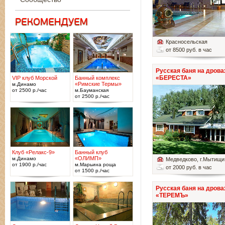
Красносельская
от 8500 руб. в час
Русская баня на дрова
«БЕРЕСТА»
VIP клуб Морской
Банный комплекс
«Римские Термы»
м.Динамо
от 2500 р./час
м.Бауманская
от 2500 р./час
Клуб «Релакс-9»
Банный клуб
«ОЛИМП»
м.Динамо
Медведково
, г.Мытищи
от 1900 р./час
м.Марьина роща
от 2000 руб. в час
от 1500 р./час
Русская баня на дрова
«ТЕРЕМЪ»