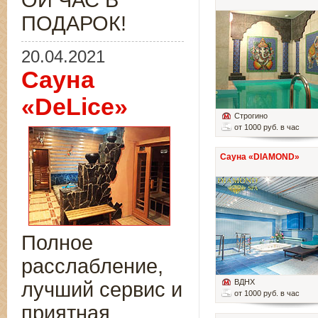
ОЙ ЧАС В
ПОДАРОК!
20.04.2021
Сауна
«DeLice»
Строгино
от 1000 руб. в час
Сауна «DIAMOND»
Полное
расслабление,
ВДНХ
лучший сервис и
от 1000 руб. в час
приятная