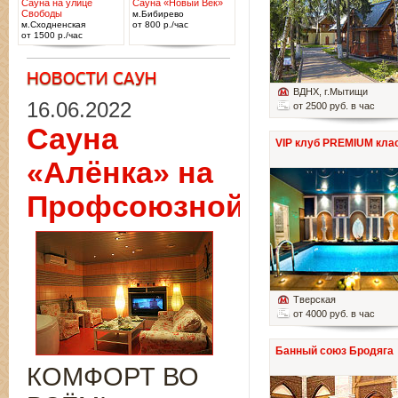
Сауна на улице
Сауна «Новый Век»
Свободы
м.Бибирево
м.Сходненская
от 800 р./час
от 1500 р./час
ВДНХ
, г.Мытищи
16.06.2022
от 2500 руб. в час
Сауна
VIP клуб PREMIUM кла
«Алёнка» на
Профсоюзной
Тверская
от 4000 руб. в час
Банный союз Бродяга
КОМФОРТ ВО