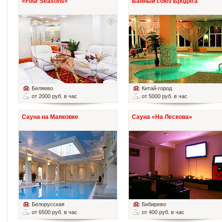
«Four Seasons»
Банный союз Бродяга
Беляево
Китай-город
от 2000 руб. в час
от 5000 руб. в час
Сауна на Маяковке
Сауна «На Лескова»
Белорусская
Бибирево
от 6500 руб. в час
от 400 руб. в час