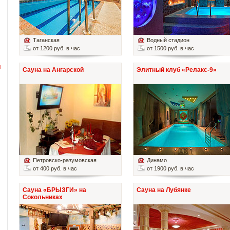
Таганская
Водный стадион
от 1200 руб. в час
от 1500 руб. в час
й
Сауна на Ангарской
Элитный клуб «Релакс-9»
Петровско-разумовская
Динамо
от 400 руб. в час
от 1900 руб. в час
Сауна «БРЫЗГИ» на
Сауна на Лубянке
Сокольниках