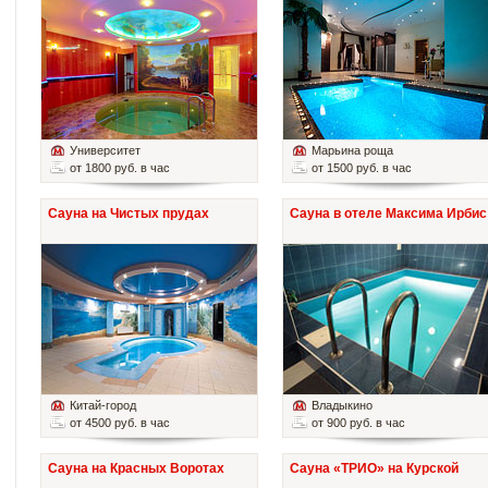
Университет
Марьина роща
от 1800 руб. в час
от 1500 руб. в час
Сауна на Чистых прудах
Сауна в отеле Максима Ирбис
Китай-город
Владыкино
от 4500 руб. в час
от 900 руб. в час
Сауна на Красных Воротах
Сауна «ТРИО» на Курской