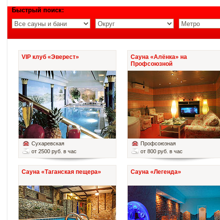
Быстрый поиск:
VIP клуб «Эверест»
Сауна «Алёнка» на
Профсоюзной
Сухаревская
Профсоюзная
от 2500 руб. в час
от 800 руб. в час
Сауна «Таганская пещера»
Сауна «Легенда»