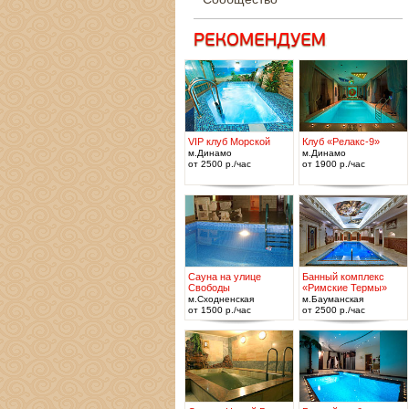
VIP клуб Морской
Клуб «Релакс-9»
м.Динамо
м.Динамо
от 2500 р./час
от 1900 р./час
Сауна на улице
Банный комплекс
Свободы
«Римские Термы»
м.Сходненская
м.Бауманская
от 1500 р./час
от 2500 р./час