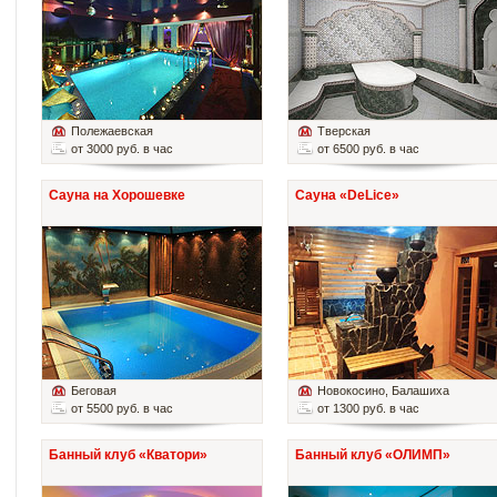
Полежаевская
Тверская
от 3000 руб. в час
от 6500 руб. в час
Сауна на Хорошевке
Сауна «DeLice»
Беговая
Новокосино
, Балашиха
от 5500 руб. в час
от 1300 руб. в час
Банный клуб «Кватори»
Банный клуб «ОЛИМП»