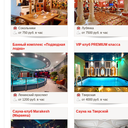
Сокольники
Лубянка
от 750 руб. в час
от 7500 руб. в час
Банный комплекс «Подводная
VIP клуб PREMIUM класса
лодка»
Ленинский проспект
Тверская
от 1200 руб. в час
от 4000 руб. в час
Сауна-клуб Marakesh
Сауна на Тверской
(Маракеш)