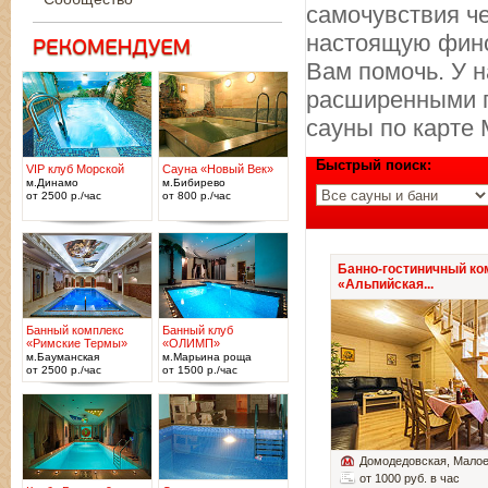
самочувствия ч
настоящую финс
Вам помочь. У 
расширенными п
сауны по карте 
Быстрый поиск:
VIP клуб Морской
Сауна «Новый Век»
м.Динамо
м.Бибирево
от 2500 р./час
от 800 р./час
Банно-гостиничный ко
«Альпийская...
Банный комплекс
Банный клуб
«Римские Термы»
«ОЛИМП»
м.Бауманская
м.Марьина роща
от 2500 р./час
от 1500 р./час
Домодедовская
, Мало
от 1000 руб. в час