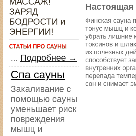
МАССАЖ!
Настоящая 
ЗАРЯД
БОДРОСТИ и
Финская сауна п
тонус мышц и к
ЭНЕРГИИ!
убрать лишние к
токсинов и шлак
из полезных де
...
Подробнее →
способствует з
внутренних орг
Спа сауны
перепада темпе
сон и снимает 
Закаливание с
помощью сауны
уменьшает риск
повреждения
мышц и