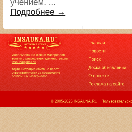
учением. ...
Подробнее →
Главная
Новости
Использование любых материалов —
только с разрешения администрации:
Поиск
insauna@mail.ru
.
Доска объявлений
Администрация сайта не несет
ответственности за содержание
О проекте
рекламных материалов.
Реклама на сайте
© 2005-2025 INSAUNA.RU
Пользовательск