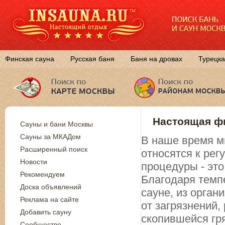
Финская сауна
Русская баня
Баня на дровах
Турецка
Настоящая фи
Сауны и бани Москвы
Сауны за МКАДом
В наше время м
Расширенный поиск
относятся к ре
Новости
процедуры - эт
Рекомендуем
Благодаря темп
Доска объявлений
сауне, из орган
Реклама на сайте
от загрязнений
Добавить сауну
скопившейся гр
Сообщество