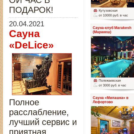
ОЙ ЧАС В
ПОДАРОК!
Кутузовская
от 10000 руб. в час
20.04.2021
Сауна-клуб Marakesh
Сауна
(Маракеш)
«DeLice»
Полежаевская
от 3000 руб. в час
Сауна «Милашка» в
Полное
Лефортово
расслабление,
лучший сервис и
приятная