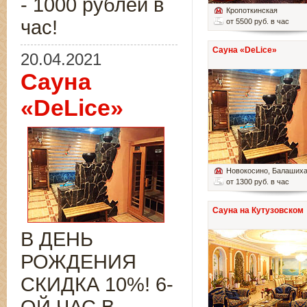
- 1000 рублей в
Кропоткинская
час!
от 5500 руб. в час
Сауна «DeLice»
20.04.2021
Сауна
«DeLice»
Новокосино
, Балаших
от 1300 руб. в час
Сауна на Кутузовском
В ДЕНЬ
РОЖДЕНИЯ
СКИДКА 10%! 6-