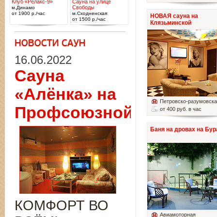
Клуб «Релакс-9»
Сауна на улице
Свободы
м.Динамо
от 1900 р./час
м.Сходненская
НОВАЯ сауна на
от 1500 р./час
Клязьминской
16.06.2022
Сауна
«Алёнка» на
Петровско-разумовск
Профсоюзной
от 400 руб. в час
Баня на дровах на Бур
КОМФОРТ ВО
Авиамоторная