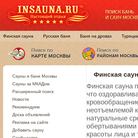
Финская сауна
Русская баня
Баня на дровах
Турецка
Финская саун
Сауны и бани Москвы
Сауны за МКАДом
Финская сауна п
Расширенный поиск
что оздоравлива
Новости
кровообращение
Рекомендуем
неотъемлемой к
Доска объявлений
натуральные ср
Реклама на сайте
обертываниями 
Добавить сауну
красоты лица и 
Сообщество