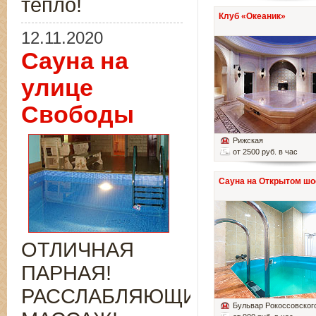
тепло!
Клуб «Океаник»
12.11.2020
Сауна на
улице
Свободы
Рижская
от 2500 руб. в час
Сауна на Открытом шо
ОТЛИЧНАЯ
ПАРНАЯ!
РАССЛАБЛЯЮЩИЙ
Бульвар Рокоссовског