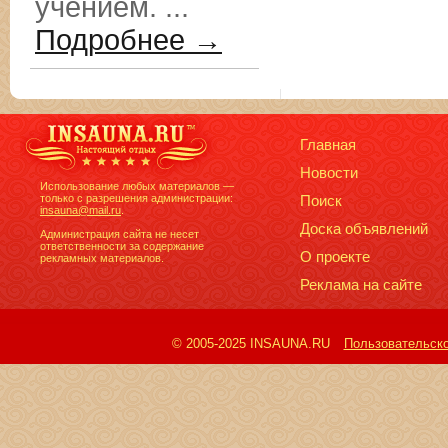
учением. ...
Подробнее →
Главная
Новости
Использование любых материалов —
только с разрешения администрации:
Поиск
insauna@mail.ru
.
Доска объявлений
Администрация сайта не несет
ответственности за содержание
О проекте
рекламных материалов.
Реклама на сайте
© 2005-2025 INSAUNA.RU
Пользовательск