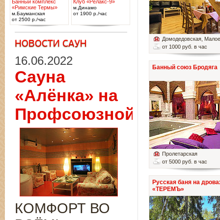
Банный комплекс
Клуб «Релакс-9»
«Римские Термы»
м.Динамо
м.Бауманская
от 1900 р./час
от 2500 р./час
Домодедовская
, Мало
от 1000 руб. в час
16.06.2022
Банный союз Бродяга
Сауна
«Алёнка» на
Профсоюзной
Пролетарская
от 5000 руб. в час
Русская баня на дрова
«ТЕРЕМЪ»
КОМФОРТ ВО