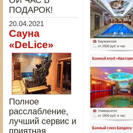
ОЙ ЧАС В
ПОДАРОК!
20.04.2021
Сауна
«DeLice»
Бауманская
от 2500 руб. в час
Банный клуб «Кватори
Полное
расслабление,
Университет
от 1800 руб. в час
лучший сервис и
Банный союз Бродяга
приятная