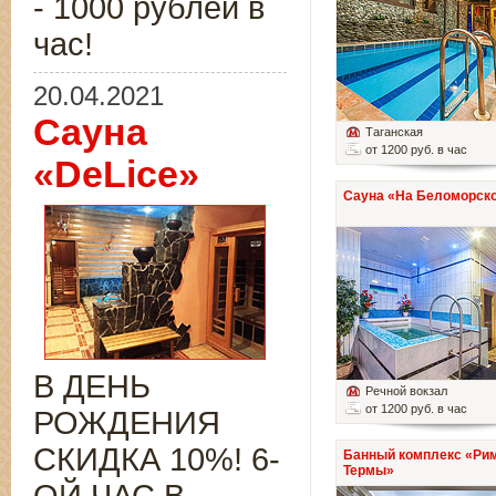
- 1000 рублей в
час!
20.04.2021
Сауна
Таганская
от 1200 руб. в час
«DeLice»
Сауна «На Беломорско
В ДЕНЬ
Речной вокзал
от 1200 руб. в час
РОЖДЕНИЯ
СКИДКА 10%! 6-
Банный комплекс «Ри
Термы»