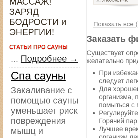
МАССАЖ!
от 900 руб. в час
ЗАРЯД
БОДРОСТИ и
Показать все (
ЭНЕРГИИ!
Заказать ф
Существует опр
...
Подробнее →
желательно прид
При избежан
Спа сауны
следует лег
Для хорошег
Закаливание с
организма, 
помощью сауны
помыться с 
уменьшает риск
Регулируйте
повреждения
Горячий пар
Лучшее врем
мышц и
организм ле