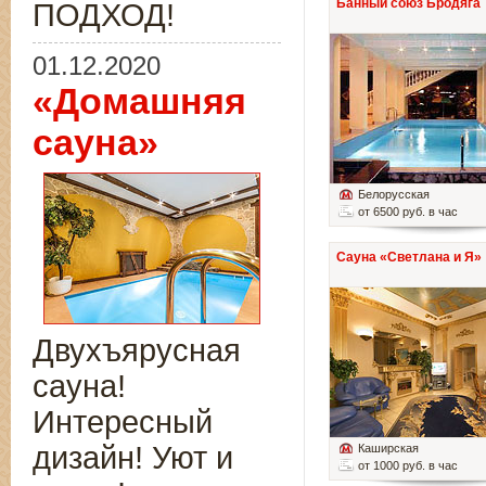
Банный союз Бродяга
ПОДХОД!
01.12.2020
«Домашняя
сауна»
Белорусская
от 6500 руб. в час
Сауна «Светлана и Я»
Двухъярусная
сауна!
Интересный
дизайн! Уют и
Каширская
от 1000 руб. в час