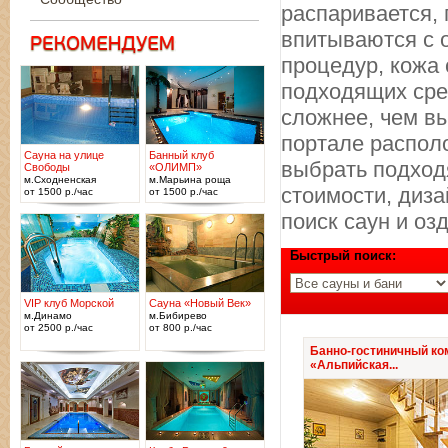
распаривается,
впитываются с 
процедур, кожа 
подходящих сре
сложнее, чем в
портале распол
Сауна на улице
Банный клуб
выбрать подход
Свободы
«ОЛИМП»
м.Сходненская
м.Марьина роща
стоимости, диза
от 1500 р./час
от 1500 р./час
поиск саун и оз
Быстрый поиск:
VIP клуб Морской
Сауна «Новый Век»
м.Динамо
м.Бибирево
от 2500 р./час
от 800 р./час
Банно-гостиничный ко
«Альпийская...