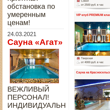
Сокол
обстановка по
от 2500 руб. в час
умеренным
VIP клуб PREMIUM кла
ценам!
24.03.2021
Сауна «Агат»
Тверская
от 4000 руб. в час
Сауна на Красносельс
ВЕЖЛИВЫЙ
ПЕРСОНАЛ!
ИНДИВИДУАЛЬНЫЙ