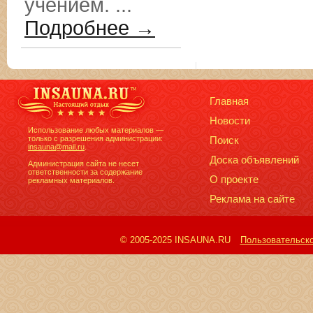
учением. ...
Подробнее →
Главная
Новости
Использование любых материалов —
только с разрешения администрации:
Поиск
insauna@mail.ru
.
Доска объявлений
Администрация сайта не несет
ответственности за содержание
О проекте
рекламных материалов.
Реклама на сайте
© 2005-2025 INSAUNA.RU
Пользовательск