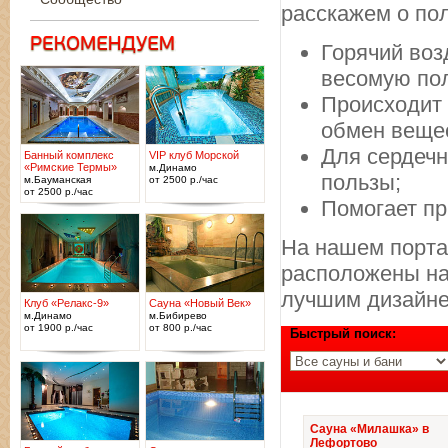
расскажем о по
Горячий воз
весомую пол
Происходит 
обмен веще
Для сердечн
Банный комплекс
VIP клуб Морской
«Римские Термы»
м.Динамо
пользы;
м.Бауманская
от 2500 р./час
от 2500 р./час
Помогает пр
На нашем порта
расположены на 
лучшим дизайн
Клуб «Релакс-9»
Сауна «Новый Век»
м.Динамо
м.Бибирево
от 1900 р./час
от 800 р./час
Быстрый поиск:
Сауна «Милашка» в
Лефортово