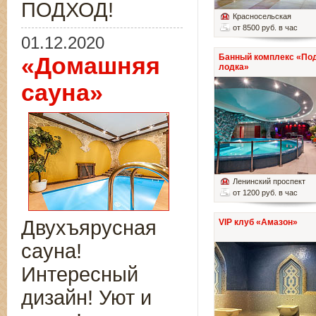
ПОДХОД!
Красносельская
от 8500 руб. в час
01.12.2020
Банный комплекс «По
«Домашняя
лодка»
сауна»
Ленинский проспект
от 1200 руб. в час
Двухъярусная
VIP клуб «Амазон»
сауна!
Интересный
дизайн! Уют и