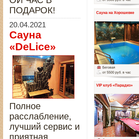
ОЙ ЧАС В
ПОДАРОК!
Сауна на Хорошевке
20.04.2021
Сауна
«DeLice»
Беговая
от 5500 руб. в час
VIP клуб «Парадиз»
Полное
расслабление,
лучший сервис и
приятная