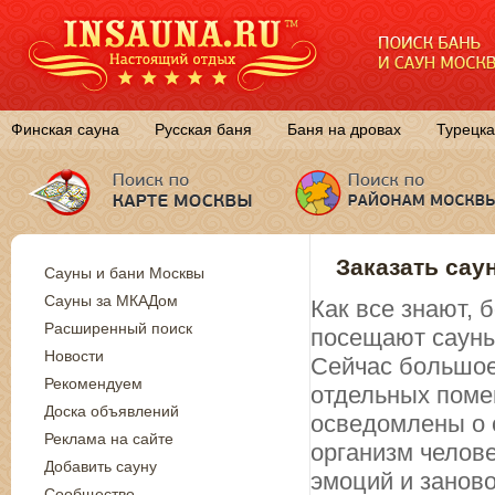
Финская сауна
Русская баня
Баня на дровах
Турецка
Заказать сау
Сауны и бани Москвы
Сауны за МКАДом
Как все знают,
Расширенный поиск
посещают сауны
Новости
Сейчас большое
Рекомендуем
отдельных поме
Доска объявлений
осведомлены о 
Реклама на сайте
организм челов
Добавить сауну
эмоций и занов
Сообщество