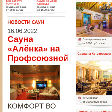
Банный клуб
Сауна на улице
«ОЛИМП»
Свободы
м.Марьина роща
м.Сходненская
от 1500 р./час
от 1500 р./час
16.06.2022
Сауна
Электрозаводская
от 1000 руб. в час
«Алёнка» на
Сауна на Кутузовском
Профсоюзной
Кутузовская
от 10000 руб. в час
КОМФОРТ ВО