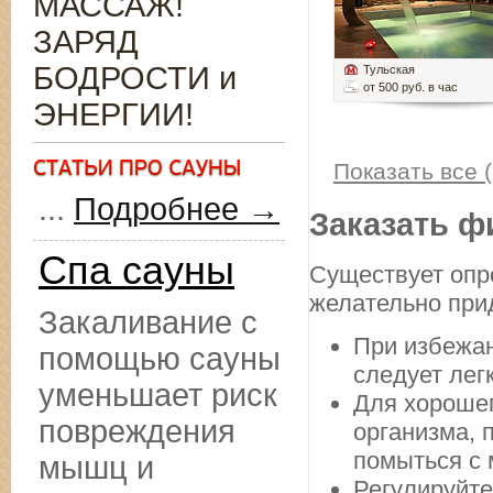
МАССАЖ!
ЗАРЯД
БОДРОСТИ и
Тульская
от 500 руб. в час
ЭНЕРГИИ!
Показать все (
...
Подробнее →
Заказать ф
Спа сауны
Существует опр
желательно прид
Закаливание с
При избежан
помощью сауны
следует лег
уменьшает риск
Для хорошег
повреждения
организма, 
помыться с 
мышц и
Регулируйте