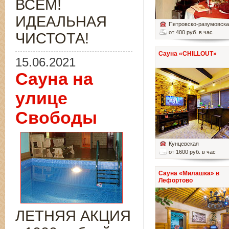
ВСЁМ!
ИДЕАЛЬНАЯ
Петровско-разумовск
от 400 руб. в час
ЧИСТОТА!
Сауна «CHILLOUT»
15.06.2021
Сауна на
улице
Свободы
Кунцевская
от 1600 руб. в час
Сауна «Милашка» в
Лефортово
ЛЕТНЯЯ АКЦИЯ