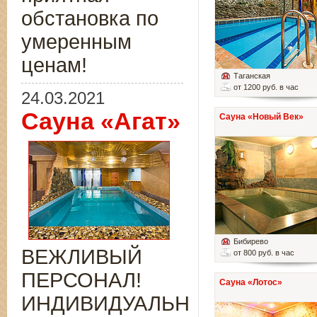
обстановка по
умеренным
ценам!
Таганская
от 1200 руб. в час
24.03.2021
Сауна «Агат»
Сауна «Новый Век»
Бибирево
ВЕЖЛИВЫЙ
от 800 руб. в час
ПЕРСОНАЛ!
Сауна «Лотос»
ИНДИВИДУАЛЬНЫЙ