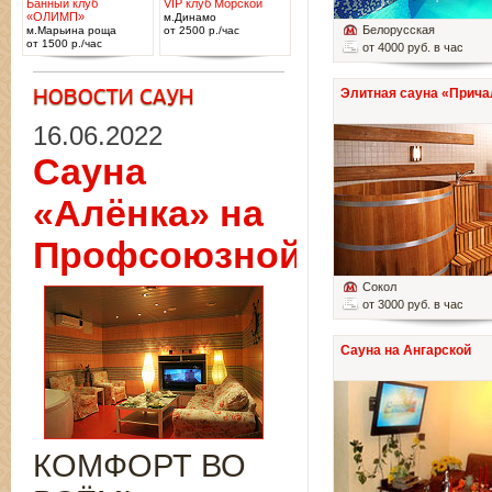
Банный клуб
VIP клуб Морской
«ОЛИМП»
м.Динамо
Белорусская
м.Марьина роща
от 2500 р./час
от 1500 р./час
от 4000 руб. в час
Элитная сауна «Прича
16.06.2022
Сауна
«Алёнка» на
Профсоюзной
Сокол
от 3000 руб. в час
Сауна на Ангарской
КОМФОРТ ВО