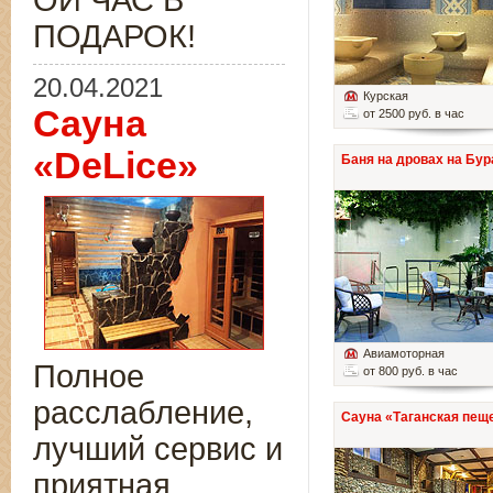
ОЙ ЧАС В
ПОДАРОК!
20.04.2021
Курская
Сауна
от 2500 руб. в час
«DeLice»
Баня на дровах на Бур
Авиамоторная
Полное
от 800 руб. в час
расслабление,
Сауна «Таганская пещ
лучший сервис и
приятная