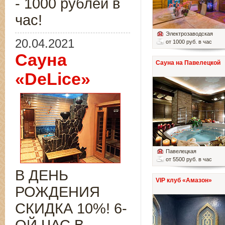
- 1000 рублей в
час!
Электрозаводская
20.04.2021
от 1000 руб. в час
Сауна
Сауна на Павелецкой
«DeLice»
Павелецкая
от 5500 руб. в час
В ДЕНЬ
VIP клуб «Амазон»
РОЖДЕНИЯ
СКИДКА 10%! 6-