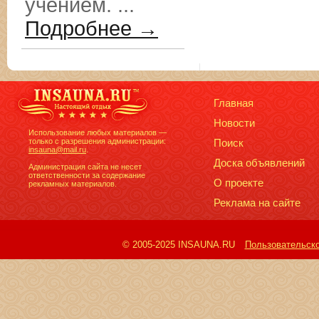
учением. ...
Подробнее →
Главная
Новости
Использование любых материалов —
только с разрешения администрации:
Поиск
insauna@mail.ru
.
Доска объявлений
Администрация сайта не несет
ответственности за содержание
О проекте
рекламных материалов.
Реклама на сайте
© 2005-2025 INSAUNA.RU
Пользовательск