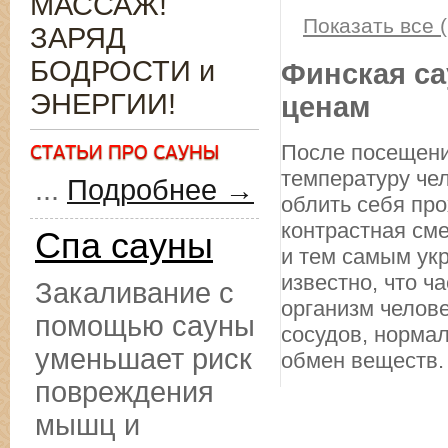
МАССАЖ!
Показать все (
ЗАРЯД
БОДРОСТИ и
Финская са
ЭНЕРГИИ!
ценам
После посещени
температуру чел
...
Подробнее →
облить себя про
контрастная см
Спа сауны
и тем самым ук
известно, что ч
Закаливание с
организм челове
помощью сауны
сосудов, норма
уменьшает риск
обмен веществ.
повреждения
мышц и