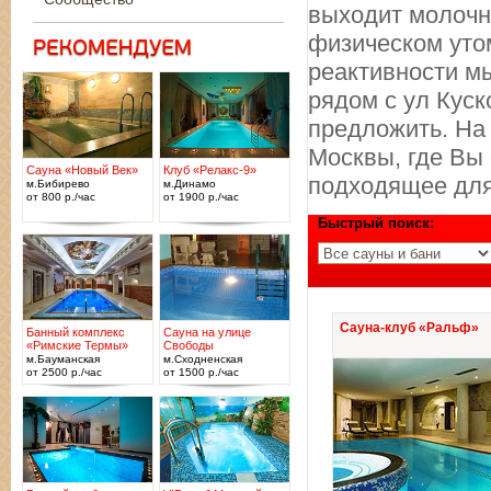
выходит молочна
физическом уто
реактивности м
рядом с ул Куск
предложить. На
Москвы, где Вы 
Сауна «Новый Век»
Клуб «Релакс-9»
подходящее для
м.Бибирево
м.Динамо
от 800 р./час
от 1900 р./час
Быстрый поиск:
Сауна-клуб «Ральф»
Банный комплекс
Сауна на улице
«Римские Термы»
Свободы
м.Бауманская
м.Сходненская
от 2500 р./час
от 1500 р./час