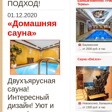
Банный комплекс «Ри
ПОДХОД!
Термы»
01.12.2020
«Домашняя
сауна»
Бауманская
от 2500 руб. в час
Сауна «DeLice»
Двухъярусная
сауна!
Интересный
дизайн! Уют и
Новокосино
, Балаших
от 1300 руб. в час