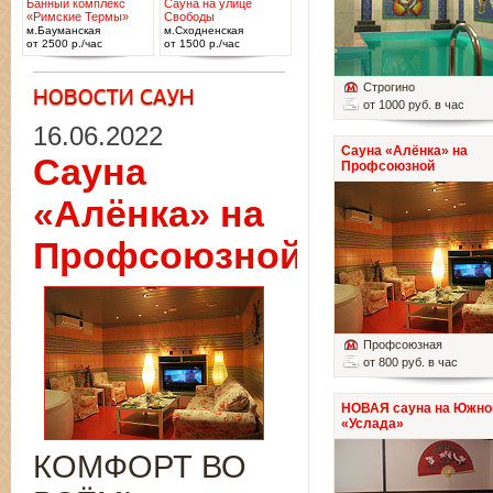
Банный комплекс
Сауна на улице
«Римские Термы»
Свободы
м.Бауманская
м.Сходненская
от 2500 р./час
от 1500 р./час
Строгино
от 1000 руб. в час
16.06.2022
Сауна «Алёнка» на
Сауна
Профсоюзной
«Алёнка» на
Профсоюзной
Профсоюзная
от 800 руб. в час
НОВАЯ сауна на Южно
«Услада»
КОМФОРТ ВО