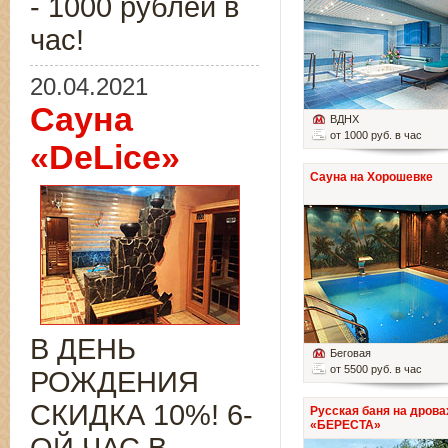
- 1000 рублей в
час!
20.04.2021
Сауна
ВДНХ
от 1000 руб. в час
«DeLice»
Сауна на Хорошевке
В ДЕНЬ
Беговая
от 5500 руб. в час
РОЖДЕНИЯ
СКИДКА 10%! 6-
Русская баня на дрова
«БЕРЕСТА»