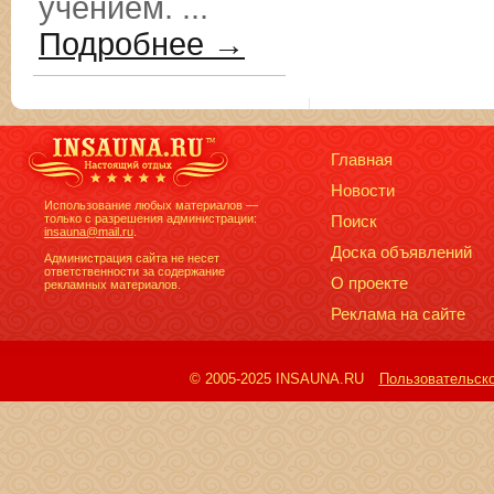
учением. ...
Подробнее →
Главная
Новости
Использование любых материалов —
только с разрешения администрации:
Поиск
insauna@mail.ru
.
Доска объявлений
Администрация сайта не несет
ответственности за содержание
О проекте
рекламных материалов.
Реклама на сайте
© 2005-2025 INSAUNA.RU
Пользовательск