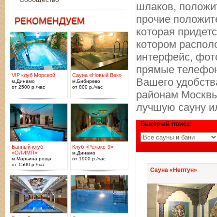
шлаков, положи
прочие положите
которая придетс
котором распол
интерфейс, фот
прямые телефон
VIP клуб Морской
Сауна «Новый Век»
Вашего удобства
м.Динамо
м.Бибирево
от 2500 р./час
от 800 р./час
районам Москвы
лучшую сауну и
Быстрый поиск:
Банный клуб
Клуб «Релакс-9»
«ОЛИМП»
м.Динамо
м.Марьина роща
от 1900 р./час
от 1500 р./час
Сауна «Нептун»