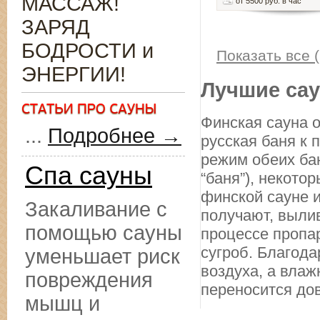
МАССАЖ!
от 5500 руб. в час
ЗАРЯД
БОДРОСТИ и
Показать все (
ЭНЕРГИИ!
Лучшие сау
Финская сауна о
...
Подробнее →
русская баня к
режим обеих бан
Спа сауны
“баня”), некото
финской сауне и
Закаливание с
получают, вылив
помощью сауны
процессе пропа
сугроб. Благода
уменьшает риск
воздуха, а влаж
повреждения
переносится дов
мышц и