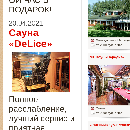
ОЙ ЧАС В
ПОДАРОК!
20.04.2021
Сауна
«DeLice»
Медведково
, г.Мытищи
от 2000 руб. в час
VIP клуб «Парадиз»
Полное
расслабление,
Сокол
от 2500 руб. в час
лучший сервис и
Элитный клуб «Релакс
приятная