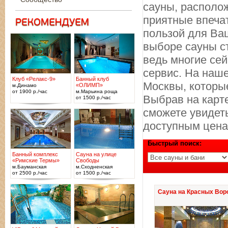
сауны, располож
приятные впечат
пользой для Ва
выборе сауны с
ведь многие се
сервис. На наш
Клуб «Релакс-9»
Банный клуб
Москвы, которые
«ОЛИМП»
м.Динамо
от 1900 р./час
м.Марьина роща
Выбрав на карт
от 1500 р./час
сможете увидеть
доступным цена
Быстрый поиск:
Банный комплекс
Сауна на улице
«Римские Термы»
Свободы
м.Бауманская
м.Сходненская
от 2500 р./час
от 1500 р./час
Сауна на Красных Вор