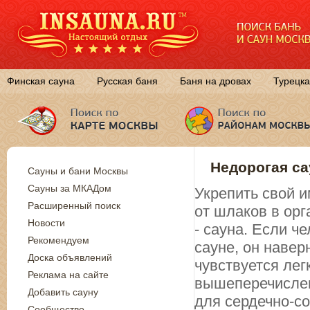
Финская сауна
Русская баня
Баня на дровах
Турецка
Недорогая са
Сауны и бани Москвы
Сауны за МКАДом
Укрепить свой и
Расширенный поиск
от шлаков в ор
Новости
- сауна. Если ч
Рекомендуем
сауне, он навер
Доска объявлений
чувствуется лег
Реклама на сайте
вышеперечислен
Добавить сауну
для сердечно-с
Сообщество