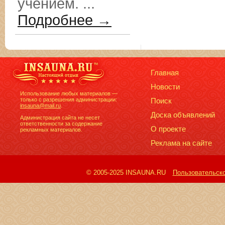
учением. ...
Подробнее →
Главная
Новости
Использование любых материалов —
только с разрешения администрации:
Поиск
insauna@mail.ru
.
Доска объявлений
Администрация сайта не несет
ответственности за содержание
О проекте
рекламных материалов.
Реклама на сайте
© 2005-2025 INSAUNA.RU
Пользовательск