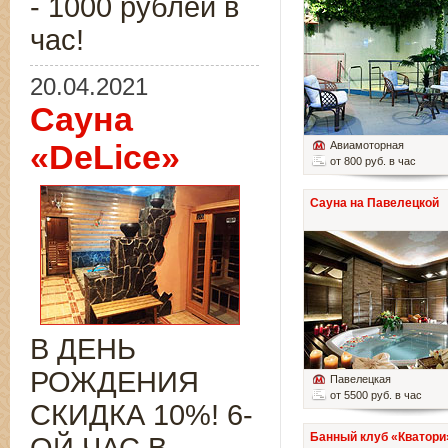
- 1000 рублей в
час!
20.04.2021
Сауна
«DeLice»
Авиамоторная
от 800 руб. в час
Сауна на Павелецкой
В ДЕНЬ
РОЖДЕНИЯ
Павелецкая
от 5500 руб. в час
СКИДКА 10%! 6-
Банный клуб «Кватори