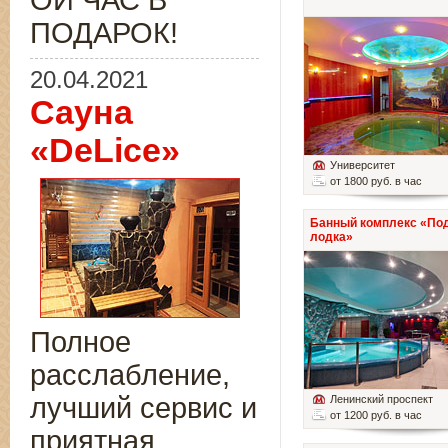
ОЙ ЧАС В
ПОДАРОК!
20.04.2021
Сауна
«DeLice»
Университет
от 1800 руб. в час
Банный комплекс «По
лодка»
Полное
расслабление,
лучший сервис и
Ленинский проспект
от 1200 руб. в час
приятная