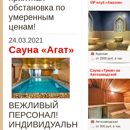
VIP клуб «Амазон»
обстановка по
умеренным
ценам!
24.03.2021
Сауна «Агат»
Курская
от 2500 руб. в час
Сауна «Трюм» на
Автозаводской
ВЕЖЛИВЫЙ
ПЕРСОНАЛ!
ИНДИВИДУАЛЬНЫЙ
Автозаводская
от 900 руб. в час