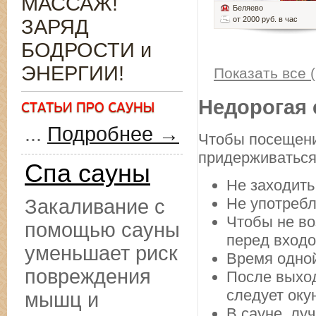
МАССАЖ!
Беляево
от 2000 руб. в час
ЗАРЯД
БОДРОСТИ и
ЭНЕРГИИ!
Показать все (
Недорогая 
...
Подробнее →
Чтобы посещени
придерживаться
Спа сауны
Не заходить
Не употребл
Закаливание с
Чтобы не во
помощью сауны
перед входо
уменьшает риск
Время одной
повреждения
После выход
следует оку
мышц и
В сауне, лу