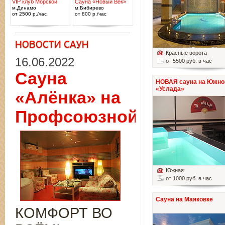
VIP клуб Морской
Сауна «Новый Век»
м.Динамо
м.Бибирево
от 2500 р./час
от 800 р./час
Красные ворота
16.06.2022
от 5500 руб. в час
Сауна
НОВАЯ сауна на Южно
«Услада»
«Алёнка» на
Профсоюзной
Южная
от 1000 руб. в час
Сауна на Маяковке
КОМФОРТ ВО