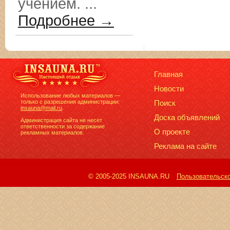
учением. ...
Подробнее →
Главная
Новости
Использование любых материалов —
только с разрешения администрации:
Поиск
insauna@mail.ru
.
Доска объявлений
Администрация сайта не несет
ответственности за содержание
О проекте
рекламных материалов.
Реклама на сайте
© 2005-2025 INSAUNA.RU
Пользовательск