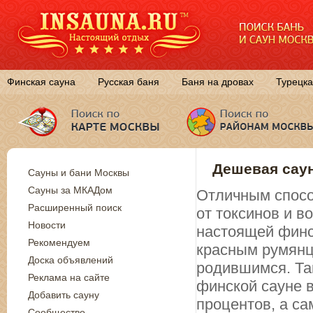
Финская сауна
Русская баня
Баня на дровах
Турецка
Дешевая саун
Сауны и бани Москвы
Сауны за МКАДом
Отличным спосо
Расширенный поиск
от токсинов и 
Новости
настоящей финск
Рекомендуем
красным румянц
Доска объявлений
родившимся. Так
Реклама на сайте
финской сауне в
Добавить сауну
процентов, а са
Сообщество