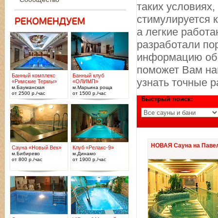
таких условиях,
стимулируется 
а легкие работ
разработали по
информацию обо
поможет Вам най
Банный комплекс
Банный клуб
узнать точные р
«Римские Термы»
«ОЛИМП»
м.Бауманская
м.Марьина роща
от 2500 р./час
от 1500 р./час
Быстрый поиск:
НОВАЯ Сауна на Паве
Сауна «Новый Век»
Клуб «Релакс-9»
м.Бибирево
м.Динамо
от 800 р./час
от 1900 р./час