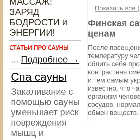
МАССАЖ!
Показать все (
ЗАРЯД
БОДРОСТИ и
Финская са
ЭНЕРГИИ!
ценам
После посещени
температуру чел
...
Подробнее →
облить себя про
контрастная см
Спа сауны
и тем самым ук
известно, что ч
Закаливание с
организм челове
помощью сауны
сосудов, норма
уменьшает риск
обмен веществ.
повреждения
мышц и