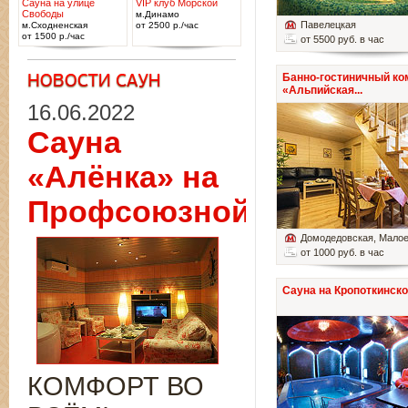
Сауна на улице
VIP клуб Морской
Свободы
м.Динамо
Павелецкая
м.Сходненская
от 2500 р./час
от 1500 р./час
от 5500 руб. в час
Банно-гостиничный ко
«Альпийская...
16.06.2022
Сауна
«Алёнка» на
Профсоюзной
Домодедовская
, Мало
от 1000 руб. в час
Сауна на Кропоткинск
КОМФОРТ ВО