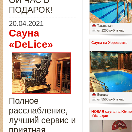
ОЙ ЧАС В
ПОДАРОК!
20.04.2021
Таганская
Сауна
от 1200 руб. в час
«DeLice»
Сауна на Хорошевке
Беговая
Полное
от 5500 руб. в час
расслабление,
НОВАЯ сауна на Южно
«Услада»
лучший сервис и
приятная