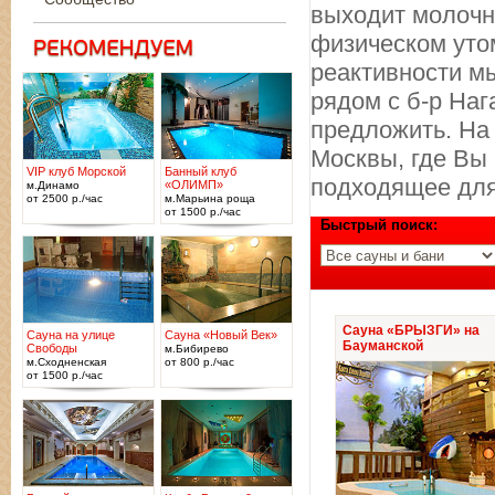
выходит молочна
физическом уто
реактивности м
рядом с б-р Наг
предложить. На
Москвы, где Вы 
VIP клуб Морской
Банный клуб
подходящее для
«ОЛИМП»
м.Динамо
от 2500 р./час
м.Марьина роща
от 1500 р./час
Быстрый поиск:
Сауна «БРЫЗГИ» на
Сауна на улице
Сауна «Новый Век»
Бауманской
Свободы
м.Бибирево
м.Сходненская
от 800 р./час
от 1500 р./час