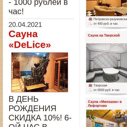
- 1000 рублей в
час!
Петровско-разумовск
20.04.2021
от 400 руб. в час
Сауна
Сауна на Тверской
«DeLice»
Тверская
от 6500 руб. в час
В ДЕНЬ
Сауна «Милашка» в
РОЖДЕНИЯ
Лефортово
СКИДКА 10%! 6-