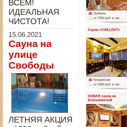
ВСЁМ!
ИДЕАЛЬНАЯ
Лубянка
от 7500 руб. в час
ЧИСТОТА!
Сауна «CHILLOUT»
15.06.2021
Сауна на
улице
Свободы
Кунцевская
от 1600 руб. в час
НОВАЯ сауна на
Клязьминской
ЛЕТНЯЯ АКЦИЯ