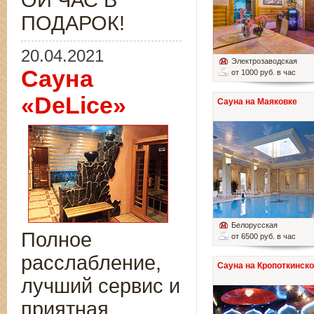
ОЙ ЧАС В
ПОДАРОК!
20.04.2021
Электрозаводская
Сауна
от 1000 руб. в час
«DeLice»
Сауна на Маяковке
Белорусская
Полное
от 6500 руб. в час
расслабление,
Сауна на Кропоткинск
лучший сервис и
приятная