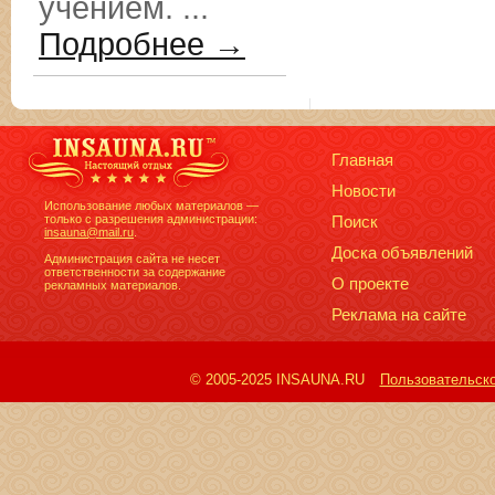
учением. ...
Подробнее →
Главная
Новости
Использование любых материалов —
только с разрешения администрации:
Поиск
insauna@mail.ru
.
Доска объявлений
Администрация сайта не несет
ответственности за содержание
О проекте
рекламных материалов.
Реклама на сайте
© 2005-2025 INSAUNA.RU
Пользовательск