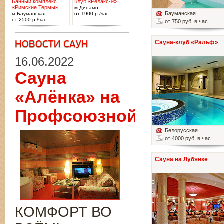
Банный комплекс
Клуб «Релакс-9»
«Римские Термы»
м.Динамо
Бауманская
м.Бауманская
от 1900 р./час
от 2500 р./час
от 750 руб. в час
Сауна-клуб «Ральф»
16.06.2022
Сауна
«Алёнка» на
Профсоюзной
Белорусская
от 4000 руб. в час
Сауна на Лубянке
КОМФОРТ ВО