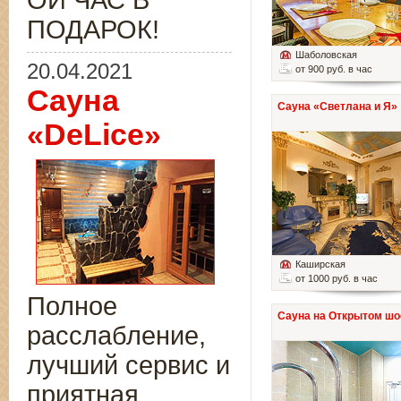
ОЙ ЧАС В
ПОДАРОК!
Шаболовская
20.04.2021
от 900 руб. в час
Сауна
Сауна «Светлана и Я»
«DeLice»
Каширская
от 1000 руб. в час
Полное
Сауна на Открытом шо
расслабление,
лучший сервис и
приятная