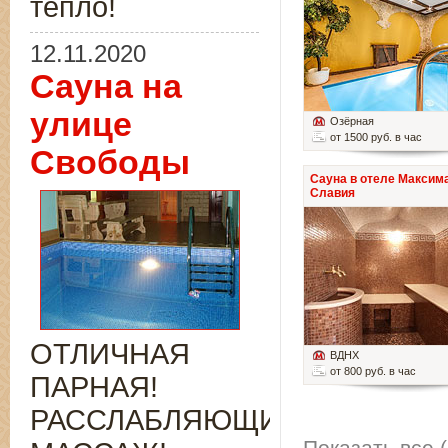
тепло!
12.11.2020
Сауна на
улице
Озёрная
от 1500 руб. в час
Свободы
Сауна в отеле Максим
Славия
ОТЛИЧНАЯ
ВДНХ
от 800 руб. в час
ПАРНАЯ!
РАССЛАБЛЯЮЩИЙ
Показать все (