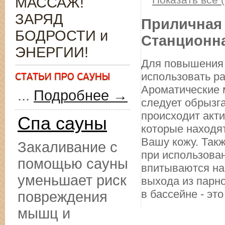
МАССАЖ!
ЗАРЯД
Приличная 
БОДРОСТИ и
Станционн
ЭНЕРГИИ!
Для повышения 
использовать р
Ароматические 
...
Подробнее →
следует обрызг
происходит акт
Спа сауны
которые находя
Вашу кожу. Такж
Закаливание с
при использован
помощью сауны
впитываются на
уменьшает риск
выхода из парн
в бассейне - это
повреждения
мышц и