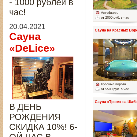
- 1000 рублей в
час!
Алтуфьево
от 2000 руб. в час
20.04.2021
Сауна на Красных Вор
Сауна
«DeLice»
Красные ворота
от 5500 руб. в час
Сауна «Трюм» на Шаб
В ДЕНЬ
РОЖДЕНИЯ
СКИДКА 10%! 6-