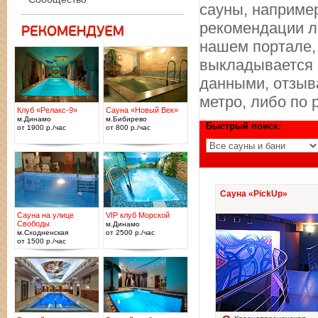
сауны, например
рекомендации л
нашем портале, 
выкладывается 
данными, отзыва
метро, либо по
Клуб «Релакс-9»
Сауна «Новый Век»
м.Динамо
м.Бибирево
Быстрый поиск:
от 1900 р./час
от 800 р./час
Сауна «PickUp»
Сауна на улице
VIP клуб Морской
Свободы
м.Динамо
м.Сходненская
от 2500 р./час
от 1500 р./час