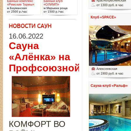
Краснопресненская
Банный комплекс
Банный клуб
«Римские Термы»
«ОЛИМП»
от 1300 руб. в час
м.Бауманская
м.Марьина роща
от 2500 р./час
от 1500 р./час
Клуб «SPACE»
16.06.2022
Сауна
«Алёнка» на
Профсоюзной
Алексеевская
от 1900 руб. в час
Сауна-клуб «Ральф»
КОМФОРТ ВО