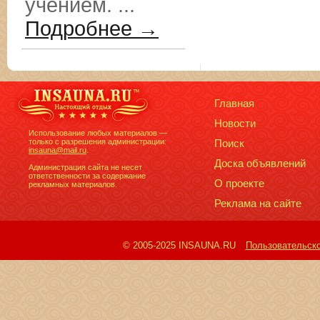
учением. ...
Подробнее →
Главная
Новости
Использование любых материалов —
только с разрешения администрации:
Поиск
insauna@mail.ru
.
Доска объявлений
Администрация сайта не несет
ответственности за содержание
О проекте
рекламных материалов.
Реклама на сайте
© 2005-2025 INSAUNA.RU
Пользовательск