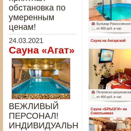
обстановка по
умеренным
Бульвар Рокоссовског
ценам!
от 900 руб. в час
24.03.2021
Сауна на Ангарской
Сауна «Агат»
Петровско-разумовск
от 400 руб. в час
ВЕЖЛИВЫЙ
Сауна «БРЫЗГИ» на
ПЕРСОНАЛ!
Сокольниках
ИНДИВИДУАЛЬНЫЙ