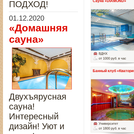
Сауна «DIAMOND»
ПОДХОД!
01.12.2020
«Домашняя
сауна»
ВДНХ
от 1000 руб. в час
Банный клуб «Кватори
Двухъярусная
сауна!
Интересный
дизайн! Уют и
Университет
от 1800 руб. в час