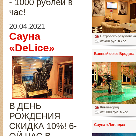
- 1000 рублей в
час!
20.04.2021
Сауна
Петровско-разумовск
от 400 руб. в час
«DeLice»
Банный союз Бродяга
В ДЕНЬ
Китай-город
от 5000 руб. в час
РОЖДЕНИЯ
СКИДКА 10%! 6-
Сауна «Легенда»