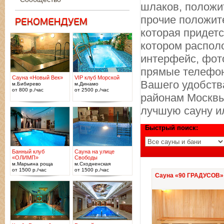
шлаков, положи
прочие положите
которая придетс
котором распол
интерфейс, фот
прямые телефон
Сауна «Новый Век»
VIP клуб Морской
Вашего удобства
м.Бибирево
м.Динамо
от 800 р./час
от 2500 р./час
районам Москвы
лучшую сауну и
Быстрый поиск:
Банный клуб
Сауна на улице
«ОЛИМП»
Свободы
м.Марьина роща
м.Сходненская
от 1500 р./час
от 1500 р./час
Сауна «90 ГРАДУСОВ»