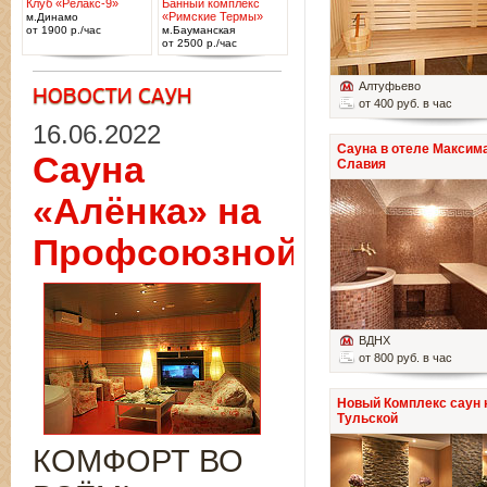
Клуб «Релакс-9»
Банный комплекс
«Римские Термы»
м.Динамо
от 1900 р./час
м.Бауманская
от 2500 р./час
Алтуфьево
от 400 руб. в час
16.06.2022
Сауна в отеле Максим
Сауна
Славия
«Алёнка» на
Профсоюзной
ВДНХ
от 800 руб. в час
Новый Комплекс саун 
Тульской
КОМФОРТ ВО