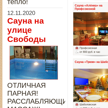
тепло!
Сауна «Алёнка» на
Профсоюзной
12.11.2020
Сауна на
улице
Свободы
Профсоюзная
от 800 руб. в час
Сауна «Трюм» на Шаб
ОТЛИЧНАЯ
ПАРНАЯ!
РАССЛАБЛЯЮЩИЙ
Шаболовская