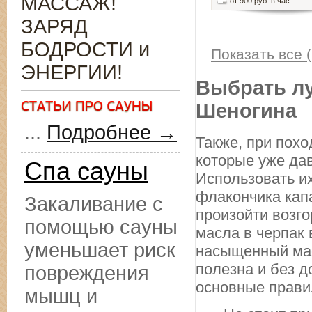
МАССАЖ!
от 900 руб. в час
ЗАРЯД
БОДРОСТИ и
Показать все (
ЭНЕРГИИ!
Выбрать лу
Шеногина
...
Подробнее →
Также, при похо
которые уже да
Спа сауны
Использовать их
флакончика капа
Закаливание с
произойти возго
помощью сауны
масла в черпак 
уменьшает риск
насыщенный мас
полезна и без д
повреждения
основные прави
мышц и