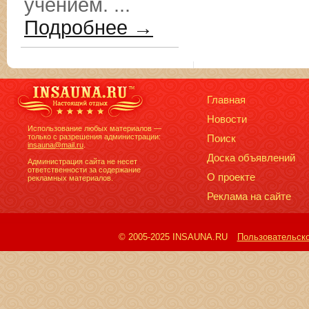
учением. ...
Подробнее →
Главная
Новости
Использование любых материалов —
только с разрешения администрации:
Поиск
insauna@mail.ru
.
Доска объявлений
Администрация сайта не несет
ответственности за содержание
О проекте
рекламных материалов.
Реклама на сайте
© 2005-2025 INSAUNA.RU
Пользовательск