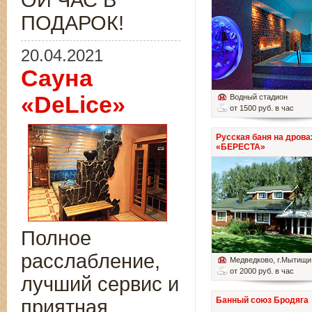
ОЙ ЧАС В
ПОДАРОК!
20.04.2021
Сауна
«DeLice»
Водный стадион
от 1500 руб. в час
Русская баня на дрова
«БЕРЕСТА»
Полное
расслабление,
Медведково
, г.Мытищи
от 2000 руб. в час
лучший сервис и
Банный союз Бродяга
приятная