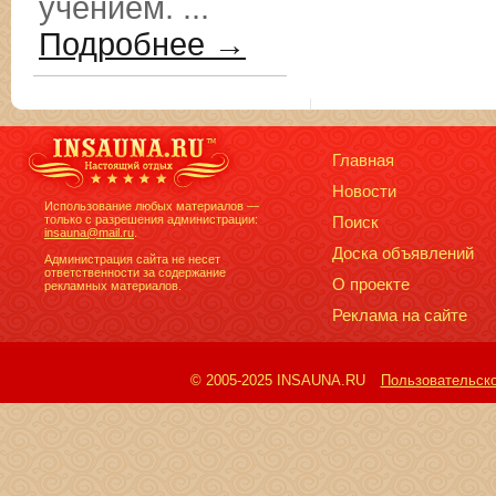
учением. ...
Подробнее →
Главная
Новости
Использование любых материалов —
только с разрешения администрации:
Поиск
insauna@mail.ru
.
Доска объявлений
Администрация сайта не несет
ответственности за содержание
О проекте
рекламных материалов.
Реклама на сайте
© 2005-2025 INSAUNA.RU
Пользовательск