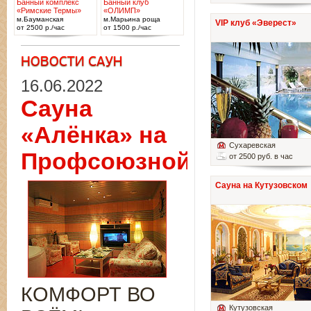
Банный комплекс
Банный клуб
«Римские Термы»
«ОЛИМП»
м.Бауманская
м.Марьина роща
VIP клуб «Эверест»
от 2500 р./час
от 1500 р./час
16.06.2022
Сауна
«Алёнка» на
Сухаревская
Профсоюзной
от 2500 руб. в час
Сауна на Кутузовском
КОМФОРТ ВО
Кутузовская