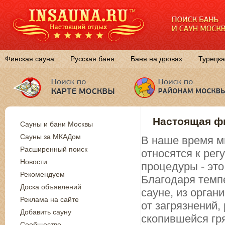
Финская сауна
Русская баня
Баня на дровах
Турецка
Настоящая фи
Сауны и бани Москвы
Сауны за МКАДом
В наше время м
Расширенный поиск
относятся к ре
Новости
процедуры - эт
Рекомендуем
Благодаря темп
Доска объявлений
сауне, из орган
Реклама на сайте
от загрязнений
Добавить сауну
скопившейся гр
Сообщество