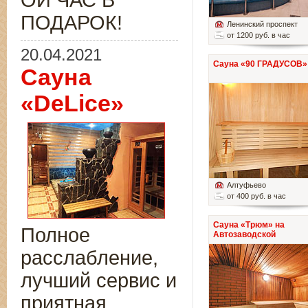
ОЙ ЧАС В
ПОДАРОК!
Ленинский проспект
от 1200 руб. в час
20.04.2021
Сауна «90 ГРАДУСОВ»
Сауна
«DeLice»
Алтуфьево
от 400 руб. в час
Сауна «Трюм» на
Полное
Автозаводской
расслабление,
лучший сервис и
приятная