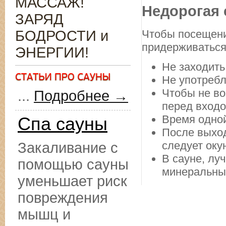
МАССАЖ!
Недорогая 
ЗАРЯД
БОДРОСТИ и
Чтобы посещени
придерживаться
ЭНЕРГИИ!
Не заходить
Не употребл
Чтобы не во
...
Подробнее →
перед входо
Время одной
Спа сауны
После выход
следует оку
Закаливание с
В сауне, лу
помощью сауны
минеральны
уменьшает риск
повреждения
мышц и