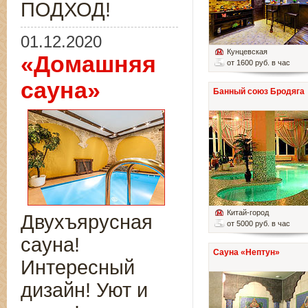
ПОДХОД!
01.12.2020
Кунцевская
«Домашняя
от 1600 руб. в час
сауна»
Банный союз Бродяга
Китай-город
Двухъярусная
от 5000 руб. в час
сауна!
Сауна «Нептун»
Интересный
дизайн! Уют и