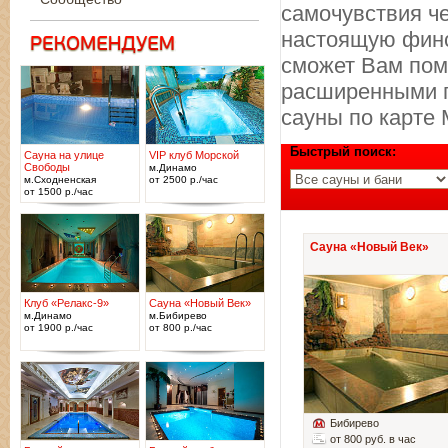
самочувствия ч
настоящую финс
сможет Вам пом
расширенными п
сауны по карте 
Быстрый поиск:
Сауна на улице
VIP клуб Морской
Свободы
м.Динамо
м.Сходненская
от 2500 р./час
от 1500 р./час
Сауна «Новый Век»
Клуб «Релакс-9»
Сауна «Новый Век»
м.Динамо
м.Бибирево
от 1900 р./час
от 800 р./час
Бибирево
от 800 руб. в час