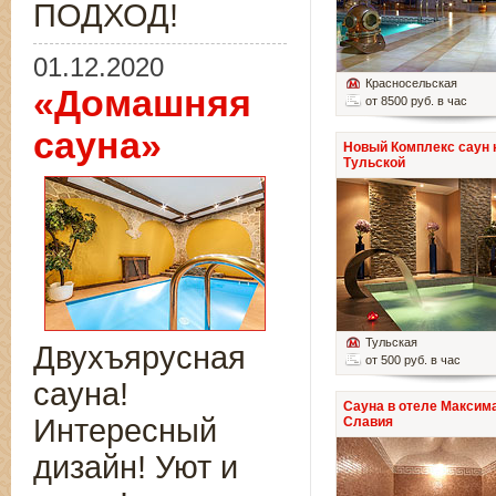
ПОДХОД!
01.12.2020
Красносельская
«Домашняя
от 8500 руб. в час
сауна»
Новый Комплекс саун 
Тульской
Тульская
Двухъярусная
от 500 руб. в час
сауна!
Сауна в отеле Максим
Интересный
Славия
дизайн! Уют и