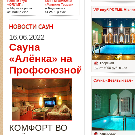
Банный клуб
Банный комплекс
«ОЛИМП»
«Римские Термы»
м.Марьина роща
м.Бауманская
VIP клуб PREMIUM кла
от 1500 р./час
от 2500 р./час
16.06.2022
Сауна
«Алёнка» на
Тверская
Профсоюзной
от 4000 руб. в час
Сауна «Девятый вал»
КОМФОРТ ВО
Каширская