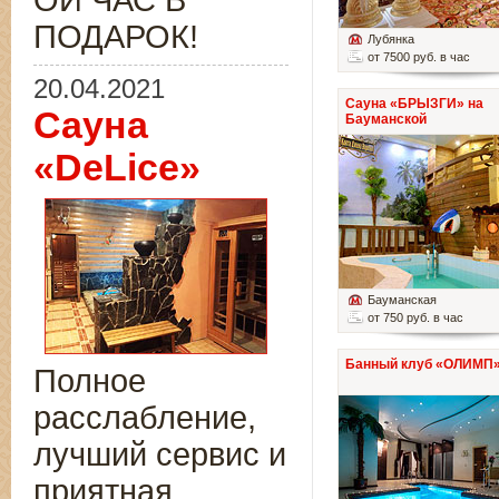
ОЙ ЧАС В
ПОДАРОК!
Лубянка
от 7500 руб. в час
20.04.2021
Сауна «БРЫЗГИ» на
Сауна
Бауманской
«DeLice»
Бауманская
от 750 руб. в час
Банный клуб «ОЛИМП
Полное
расслабление,
лучший сервис и
приятная