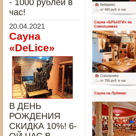
- 1000 рублей в
Бибирево
час!
от 400 руб. в час
Сауна «БРЫЗГИ» на
20.04.2021
Сокольниках
Сауна
«DeLice»
Сокольники
от 750 руб. в час
Сауна на Лубянке
В ДЕНЬ
РОЖДЕНИЯ
СКИДКА 10%! 6-