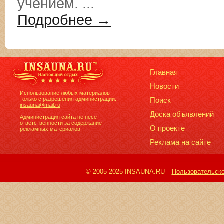
учением. ...
Подробнее →
Главная
Новости
Использование любых материалов —
только с разрешения администрации:
Поиск
insauna@mail.ru
.
Доска объявлений
Администрация сайта не несет
ответственности за содержание
О проекте
рекламных материалов.
Реклама на сайте
© 2005-2025 INSAUNA.RU
Пользовательск