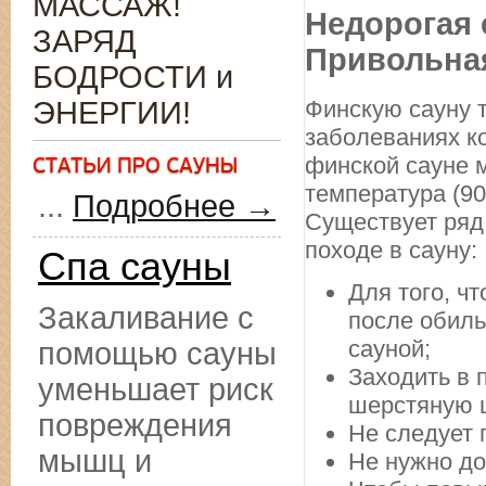
МАССАЖ!
Недорогая 
ЗАРЯД
Привольна
БОДРОСТИ и
ЭНЕРГИИ!
Финскую сауну 
заболеваниях ко
финской сауне 
температура (90
...
Подробнее →
Существует ряд
походе в сауну:
Спа сауны
Для того, ч
Закаливание с
после обиль
сауной;
помощью сауны
Заходить в 
уменьшает риск
шерстяную 
повреждения
Не следует 
мышц и
Не нужно до