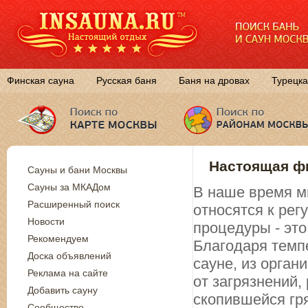
Финская сауна
Русская баня
Баня на дровах
Турецка
Настоящая фи
Сауны и бани Москвы
Сауны за МКАДом
В наше время м
Расширенный поиск
относятся к ре
Новости
процедуры - эт
Рекомендуем
Благодаря темп
Доска объявлений
сауне, из орган
Реклама на сайте
от загрязнений
Добавить сауну
скопившейся гр
Сообщество