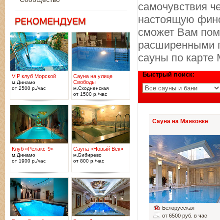
самочувствия ч
настоящую финс
сможет Вам пом
расширенными п
сауны по карте 
Быстрый поиск:
VIP клуб Морской
Сауна на улице
Свободы
м.Динамо
от 2500 р./час
м.Сходненская
от 1500 р./час
Сауна на Маяковке
Клуб «Релакс-9»
Сауна «Новый Век»
м.Динамо
м.Бибирево
от 1900 р./час
от 800 р./час
Белорусская
от 6500 руб. в час