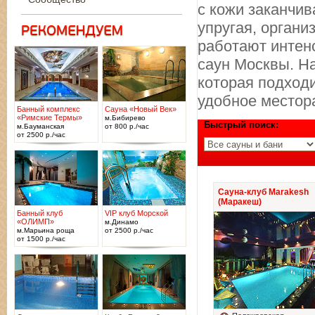
с кожи заканчи
упругая, органи
работают интен
саун Москвы. Н
которая подход
удобное местор
Банный комплекс
Сауна «Новый Век»
«Римские Термы»
м.Бибирево
Быстрый поиск:
м.Бауманская
от 800 р./час
от 2500 р./час
Сауна-клуб Marakesh
(Маракеш)
Банный клуб
VIP клуб Морской
«ОЛИМП»
м.Динамо
м.Марьина роща
от 2500 р./час
от 1500 р./час