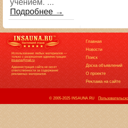
учением. ...
Подробнее →
Главная
Новости
Использование любых материалов —
только с разрешения администрации:
Поиск
insauna@mail.ru
.
Доска объявлений
Администрация сайта не несет
ответственности за содержание
О проекте
рекламных материалов.
Реклама на сайте
© 2005-2025 INSAUNA.RU
Пользовательск