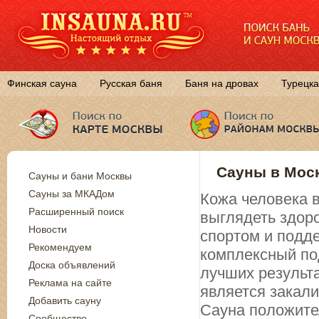
Финская сауна
Русская баня
Баня на дровах
Турецка
Сауны в Моск
Сауны и бани Москвы
Сауны за МКАДом
Кожа человека в
Расширенный поиск
выглядеть здор
Новости
спортом и подд
Рекомендуем
комплексный по
Доска объявлений
лучших результ
Реклама на сайте
является закал
Добавить сауну
Сауна положите
Сообщество