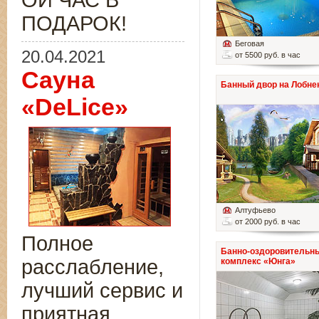
ОЙ ЧАС В
ПОДАРОК!
Беговая
20.04.2021
от 5500 руб. в час
Сауна
Банный двор на Лобне
«DeLice»
Алтуфьево
от 2000 руб. в час
Полное
Банно-оздоровительн
расслабление,
комплекс «Юнга»
лучший сервис и
приятная