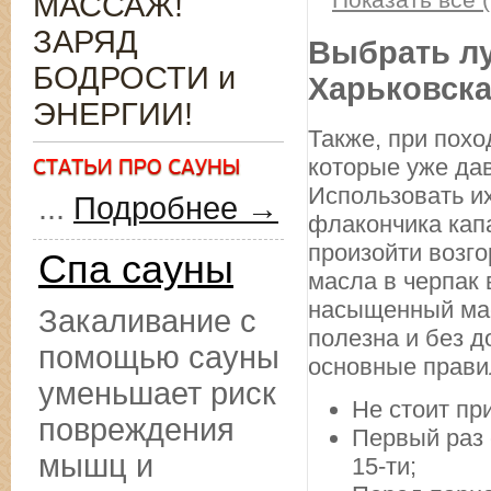
МАССАЖ!
ЗАРЯД
Выбрать лу
БОДРОСТИ и
Харьковск
ЭНЕРГИИ!
Также, при похо
которые уже да
Использовать их
...
Подробнее →
флакончика капа
произойти возго
Спа сауны
масла в черпак 
насыщенный мас
Закаливание с
полезна и без д
помощью сауны
основные прави
уменьшает риск
Не стоит пр
повреждения
Первый раз 
мышц и
15-ти;