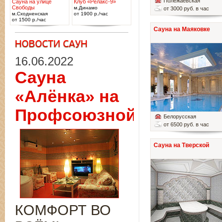
Полежаевская
Сауна на улице
Клуб «Релакс-9»
Свободы
м.Динамо
от 3000 руб. в час
м.Сходненская
от 1900 р./час
от 1500 р./час
Сауна на Маяковке
16.06.2022
Сауна
«Алёнка» на
Профсоюзной
Белорусская
от 6500 руб. в час
Сауна на Тверской
КОМФОРТ ВО