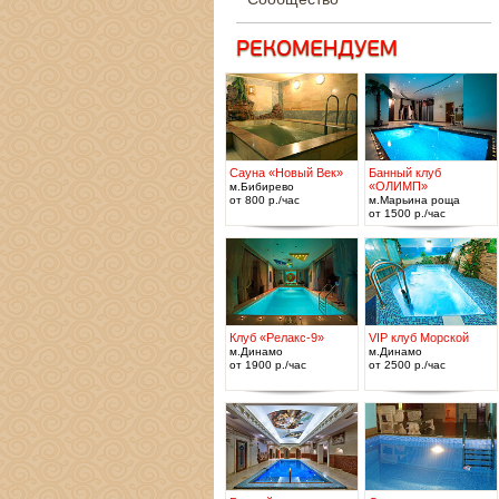
Сауна «Новый Век»
Банный клуб
«ОЛИМП»
м.Бибирево
от 800 р./час
м.Марьина роща
от 1500 р./час
Клуб «Релакс-9»
VIP клуб Морской
м.Динамо
м.Динамо
от 1900 р./час
от 2500 р./час