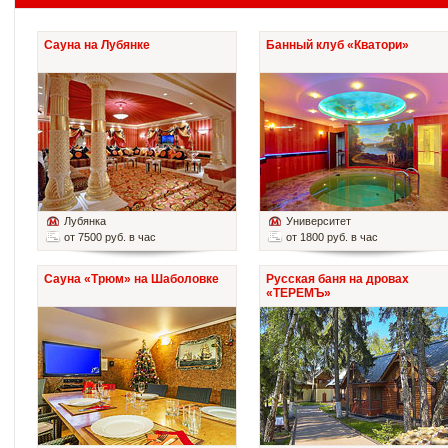
Сауна на Лубянке
Банный клуб «Кватори»
Лубянка
Университет
от 7500 руб. в час
от 1800 руб. в час
Сауна «Трюм» на Шаболовке
Русская баня на дровах
«ТЕРЕМЪ»