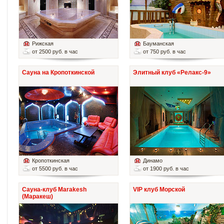
Рижская
Бауманская
от 2500 руб. в час
от 750 руб. в час
Сауна на Кропоткинской
Элитный клуб «Релакс-9»
Кропоткинская
Динамо
от 5500 руб. в час
от 1900 руб. в час
Сауна-клуб Marakesh
VIP клуб Морской
(Маракеш)