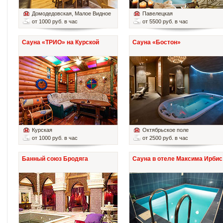
Домодедовская
, Малое Видное
Павелецкая
от 1000 руб. в час
от 5500 руб. в час
Сауна «ТРИО» на Курской
Сауна «Бостон»
Курская
Октябрьское поле
от 1000 руб. в час
от 2500 руб. в час
Банный союз Бродяга
Сауна в отеле Максима Ирбис