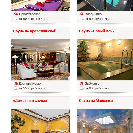
Пролетарская
Владыкино
от 5000 руб. в час
от 900 руб. в час
Сауна на Кропоткинской
Сауна «Новый Век»
Кропоткинская
Бибирево
от 5500 руб. в час
от 800 руб. в час
«Домашняя сауна»
Сауна на Маяковке