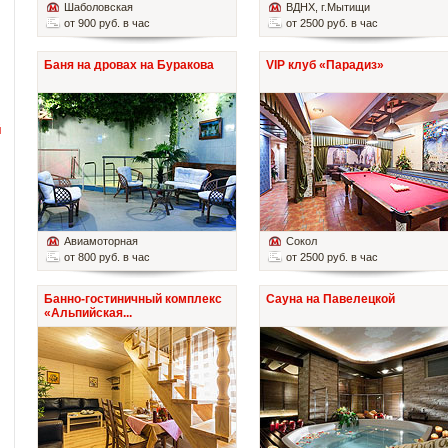
Шаболовская
ВДНХ
, г.Мытищи
от 900 руб. в час
от 2500 руб. в час
Баня на дровах на Буракова
VIP клуб «Парадиз»
й
Авиамоторная
Сокол
от 800 руб. в час
от 2500 руб. в час
Банно-гостиничный комплекс
Сауна на Павелецкой
«Альпийская...