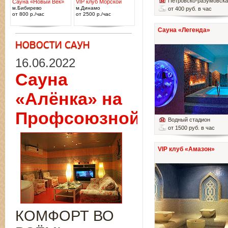
Петровско-разумовск
Сауна «Новый Век»
VIP клуб Морской
м.Бибирево
м.Динамо
от 400 руб. в час
от 800 р./час
от 2500 р./час
Сауна «Легенда»
16.06.2022
Сауна
«Алёнка» на
Профсоюзной
Водный стадион
от 1500 руб. в час
VIP клуб «Амазон»
КОМФОРТ ВО