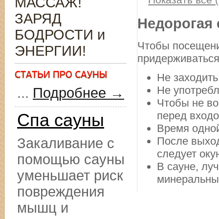
МАССАЖ!
ЗАРЯД
Недорогая 
БОДРОСТИ и
Чтобы посещени
ЭНЕРГИИ!
придерживаться
Не заходить
Не употребл
...
Подробнее →
Чтобы не во
перед входо
Спа сауны
Время одной
После выход
Закаливание с
следует оку
помощью сауны
В сауне, лу
уменьшает риск
минеральны
повреждения
мышц и