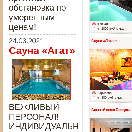
обстановка по
умеренным
Южная
ценам!
от 1000 руб. в час
24.03.2021
Сауна «Лотос»
Сауна «Агат»
Борисово
от 800 руб. в час
ВЕЖЛИВЫЙ
Банный союз Бродяга
ПЕРСОНАЛ!
ИНДИВИДУАЛЬНЫЙ