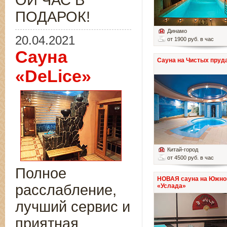
ОЙ ЧАС В
ПОДАРОК!
Динамо
20.04.2021
от 1900 руб. в час
Сауна
Сауна на Чистых пруд
«DeLice»
Китай-город
от 4500 руб. в час
Полное
НОВАЯ сауна на Южно
расслабление,
«Услада»
лучший сервис и
приятная