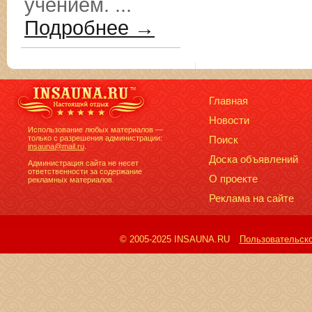
учением. ...
Подробнее →
Главная
Новости
Использование любых материалов —
только с разрешения администрации:
Поиск
insauna@mail.ru
.
Доска объявлений
Администрация сайта не несет
ответственности за содержание
О проекте
рекламных материалов.
Реклама на сайте
© 2005-2025 INSAUNA.RU
Пользовательск