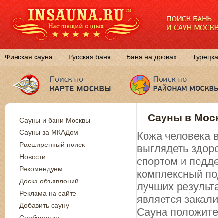
Финская сауна
Русская баня
Баня на дровах
Турецка
Сауны в Моск
Сауны и бани Москвы
Сауны за МКАДом
Кожа человека в
Расширенный поиск
выглядеть здор
Новости
спортом и подд
Рекомендуем
комплексный по
Доска объявлений
лучших результ
Реклама на сайте
является закал
Добавить сауну
Сауна положите
Сообщество