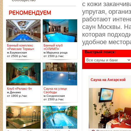
с кожи заканчи
упругая, органи
работают интен
саун Москвы. Н
которая подход
удобное местор
Банный комплекс
Банный клуб
«Римские Термы»
«ОЛИМП»
Быстрый поиск:
м.Бауманская
м.Марьина роща
от 2500 р./час
от 1500 р./час
Сауна на Ангарской
Клуб «Релакс-9»
Сауна на улице
Свободы
м.Динамо
от 1900 р./час
м.Сходненская
от 1500 р./час