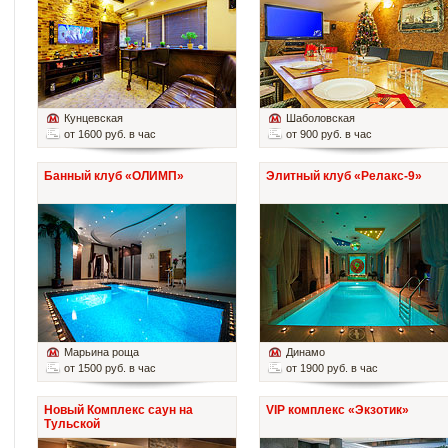
Кунцевская
Шаболовская
от 1600 руб. в час
от 900 руб. в час
Банный клуб «ОЛИМП»
Элитный клуб «Релакс-9»
Марьина роща
Динамо
от 1500 руб. в час
от 1900 руб. в час
Новый Комплекс саун на
VIP комплекс «Экзотик»
Тульской