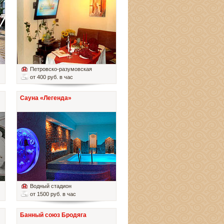
Петровско-разумовская
от 400 руб. в час
Сауна «Легенда»
Водный стадион
от 1500 руб. в час
Банный союз Бродяга