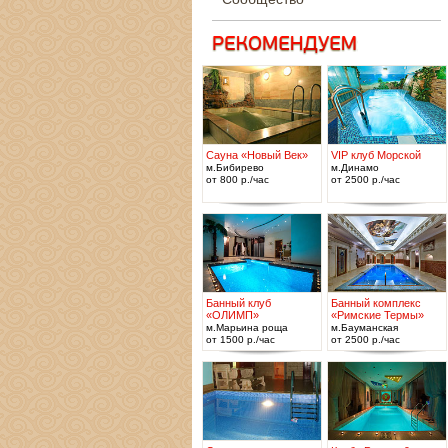
Сауна «Новый Век»
VIP клуб Морской
м.Бибирево
м.Динамо
от 800 р./час
от 2500 р./час
Банный клуб
Банный комплекс
«ОЛИМП»
«Римские Термы»
м.Марьина роща
м.Бауманская
от 1500 р./час
от 2500 р./час