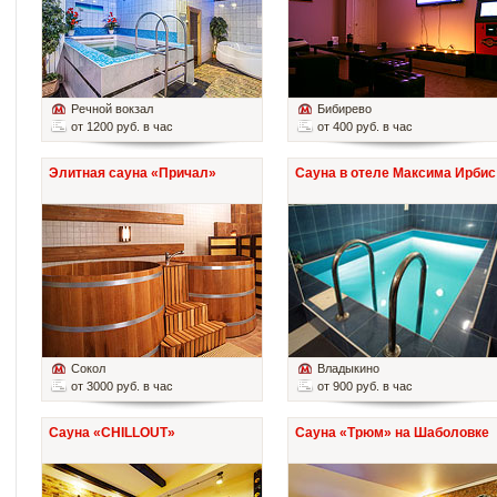
Речной вокзал
Бибирево
от 1200 руб. в час
от 400 руб. в час
Элитная сауна «Причал»
Сауна в отеле Максима Ирбис
Сокол
Владыкино
от 3000 руб. в час
от 900 руб. в час
Сауна «CHILLOUT»
Сауна «Трюм» на Шаболовке