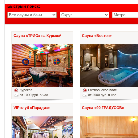
Быстрый поиск:
Сауна «ТРИО» на Курской
Сауна «Бостон»
Курская
Октябрьское поле
от 1000 руб. в час
от 2500 руб. в час
VIP клуб «Парадиз»
Сауна «90 ГРАДУСОВ»