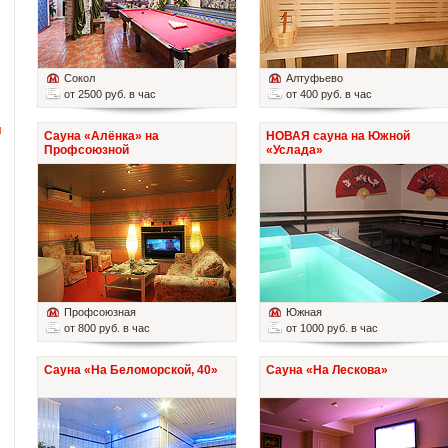
Сокол
Алтуфьево
от 2500 руб. в час
от 400 руб. в час
й
Сауна «Алёнка» на
НОВАЯ сауна на Южной
Профсоюзной
«Услада»
Профсоюзная
Южная
от 800 руб. в час
от 1000 руб. в час
Сауна «На Беломорской, 40»
Сауна «На Лескова»