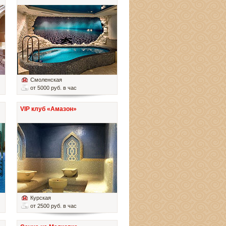
Смоленская
от 5000 руб. в час
VIP клуб «Амазон»
Курская
от 2500 руб. в час