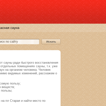
асная сауна
т сауны ради быстрого восстановления
отдельных помещениях сауны, т.к. уже
ун на организм человека. Человек
омимо видимых изменений, расскажем о
есомую пользу;
н веществ;
 пользы;
на пл Старая и найти место по