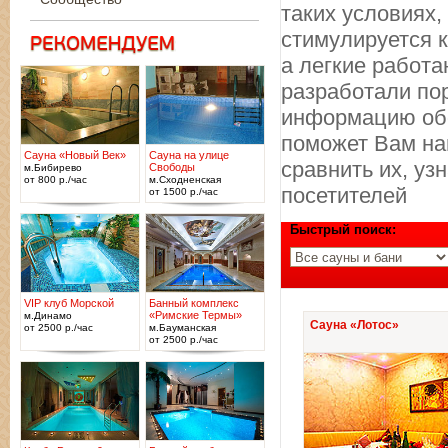
таких условиях,
стимулируется 
а легкие работ
разработали по
информацию обо
поможет Вам на
Сауна «Новый Век»
Сауна на улице
сравнить их, уз
Свободы
м.Бибирево
от 800 р./час
м.Сходненская
посетителей
от 1500 р./час
Быстрый поиск:
VIP клуб Морской
Банный комплекс
«Римские Термы»
м.Динамо
Сауна «Лотос»
от 2500 р./час
м.Бауманская
от 2500 р./час