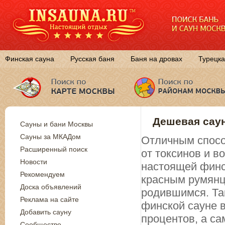
Финская сауна
Русская баня
Баня на дровах
Турецка
Дешевая саун
Сауны и бани Москвы
Сауны за МКАДом
Отличным спосо
Расширенный поиск
от токсинов и 
Новости
настоящей финск
Рекомендуем
красным румянц
Доска объявлений
родившимся. Так
Реклама на сайте
финской сауне в
Добавить сауну
процентов, а са
Сообщество