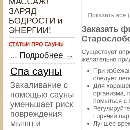
МАССАЖ!
ЗАРЯД
Показать все (
БОДРОСТИ и
Заказать ф
ЭНЕРГИИ!
Старослоб
Существует опр
...
Подробнее →
желательно прид
Спа сауны
При избежан
следует лег
Закаливание с
Для хорошег
организма, 
помощью сауны
помыться с 
уменьшает риск
Регулируйте
повреждения
Горячий пар
мышц и
Лучшее врем