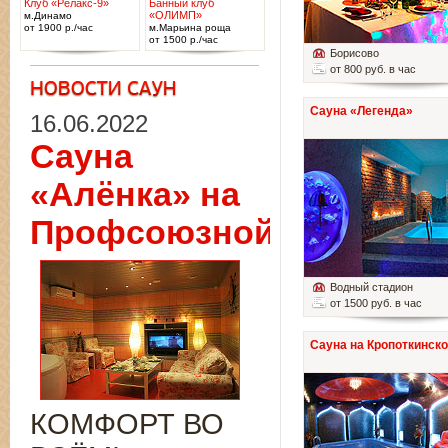
Клуб «Релакс-9»
Банный клуб
«ОЛИМП»
м.Динамо
от 1900 р./час
м.Марьина роща
от 1500 р./час
Борисово
от 800 руб. в час
Сауна «Легенда»
16.06.2022
Сауна
«Алёнка» на
Профсоюзной
Водный стадион
от 1500 руб. в час
Сауна на Кропоткинск
КОМФОРТ ВО