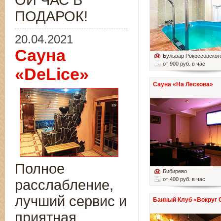
ОЙ ЧАС В
ПОДАРОК!
20.04.2021
Сауна
Бульвар Рокоссовског
от 900 руб. в час
«DeLice»
Сауна «На Лескова»
Полное
Бибирево
от 400 руб. в час
расслабление,
лучший сервис и
Банный Клуб «Вокруг 
приятная