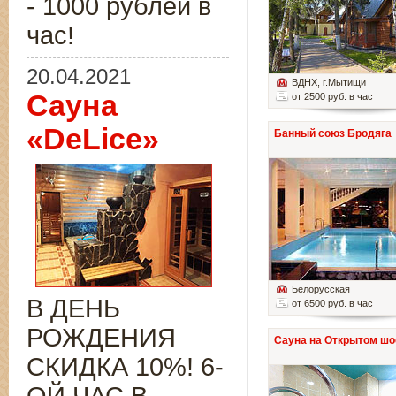
- 1000 рублей в
час!
20.04.2021
ВДНХ
, г.Мытищи
Сауна
от 2500 руб. в час
«DeLice»
Банный союз Бродяга
Белорусская
В ДЕНЬ
от 6500 руб. в час
РОЖДЕНИЯ
Сауна на Открытом шо
СКИДКА 10%! 6-