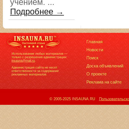
учением. ...
Подробнее →
Главная
Новости
Использование любых материалов —
только с разрешения администрации:
Поиск
insauna@mail.ru
.
Доска объявлений
Администрация сайта не несет
ответственности за содержание
О проекте
рекламных материалов.
Реклама на сайте
© 2005-2025 INSAUNA.RU
Пользовательск