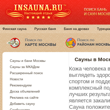
Финская сауна
Русская баня
Баня на дровах
Турецка
Сауны в Моск
Сауны и бани Москвы
Сауны за МКАДом
Кожа человека в
Расширенный поиск
выглядеть здор
Новости
спортом и подд
Рекомендуем
комплексный по
Доска объявлений
лучших результ
Реклама на сайте
является закал
Добавить сауну
Сауна положите
Сообщество