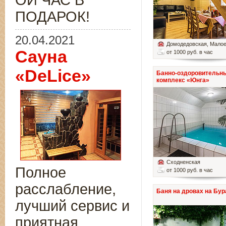
ОЙ ЧАС В
ПОДАРОК!
20.04.2021
Домодедовская
, Мало
Сауна
от 1000 руб. в час
«DeLice»
Банно-оздоровительн
комплекс «Юнга»
Сходненская
Полное
от 1000 руб. в час
расслабление,
Баня на дровах на Бур
лучший сервис и
приятная