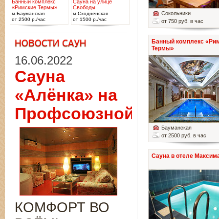
Банный комплекс
Сауна на улице
«Римские Термы»
Свободы
Сокольники
м.Бауманская
м.Сходненская
от 2500 р./час
от 1500 р./час
от 750 руб. в час
Банный комплекс «Ри
Термы»
16.06.2022
Сауна
«Алёнка» на
Профсоюзной
Бауманская
от 2500 руб. в час
Сауна в отеле Максим
КОМФОРТ ВО