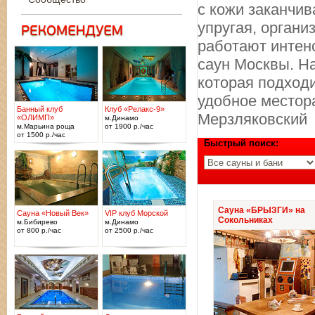
с кожи заканчи
упругая, органи
работают интен
саун Москвы. Н
которая подход
удобное местор
Банный клуб
Клуб «Релакс-9»
Мерзляковский
«ОЛИМП»
м.Динамо
м.Марьина роща
от 1900 р./час
от 1500 р./час
Быстрый поиск:
Сауна «БРЫЗГИ» на
Сауна «Новый Век»
VIP клуб Морской
Сокольниках
м.Бибирево
м.Динамо
от 800 р./час
от 2500 р./час