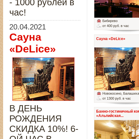
- 1000 рублей в
час!
Бибирево
20.04.2021
от 400 руб. в час
Сауна
Сауна «DeLice»
«DeLice»
Новокосино
, Балаших
от 1300 руб. в час
В ДЕНЬ
Банно-гостиничный ко
РОЖДЕНИЯ
«Альпийская...
СКИДКА 10%! 6-