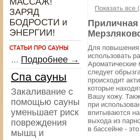
МАССАЖ!
Показать все (
ЗАРЯД
БОДРОСТИ и
Приличная 
ЭНЕРГИИ!
Мерзляков
Для повышения 
использовать р
...
Подробнее →
Ароматические 
следует обрызг
Спа сауны
происходит акт
которые находя
Закаливание с
Вашу кожу. Такж
помощью сауны
при использован
уменьшает риск
впитываются на
выхода из парн
повреждения
в бассейне - это
мышц и