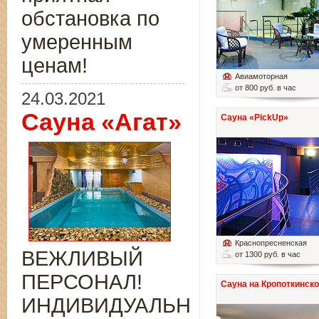
обстановка по
умеренным
ценам!
Авиамоторная
от 800 руб. в час
24.03.2021
Сауна «Агат»
Сауна «PickUp»
Краснопресненская
ВЕЖЛИВЫЙ
от 1300 руб. в час
ПЕРСОНАЛ!
Сауна на Кропоткинск
ИНДИВИДУАЛЬНЫЙ