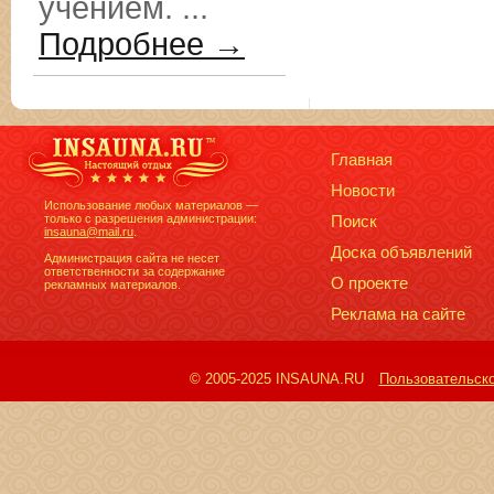
учением. ...
Подробнее →
Главная
Новости
Использование любых материалов —
только с разрешения администрации:
Поиск
insauna@mail.ru
.
Доска объявлений
Администрация сайта не несет
ответственности за содержание
О проекте
рекламных материалов.
Реклама на сайте
© 2005-2025 INSAUNA.RU
Пользовательск