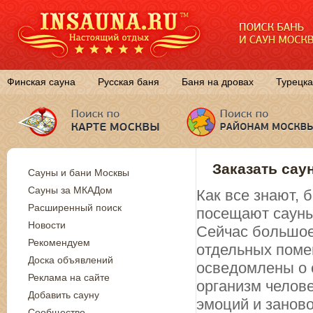
Финская сауна
Русская баня
Баня на дровах
Турецка
Заказать сау
Сауны и бани Москвы
Сауны за МКАДом
Как все знают,
Расширенный поиск
посещают сауны
Новости
Сейчас большое
Рекомендуем
отдельных поме
Доска объявлений
осведомлены о 
Реклама на сайте
организм челов
Добавить сауну
эмоций и занов
Сообщество