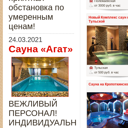
Полежаевская
обстановка по
от 3000 руб. в час
умеренным
Новый Комплекс саун 
Тульской
ценам!
24.03.2021
Сауна «Агат»
Тульская
от 500 руб. в час
Сауна на Кропоткинск
ВЕЖЛИВЫЙ
ПЕРСОНАЛ!
ИНДИВИДУАЛЬНЫЙ