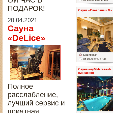
ОЙ ЧАС В
ПОДАРОК!
Сауна «Светлана и Я»
20.04.2021
Сауна
«DeLice»
Каширская
от 1000 руб. в час
Сауна-клуб Marakesh
(Маракеш)
Полное
расслабление,
лучший сервис и
приятная