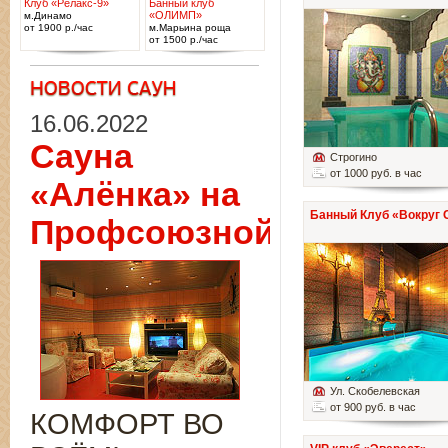
Клуб «Релакс-9»
Банный клуб
«ОЛИМП»
м.Динамо
от 1900 р./час
м.Марьина роща
от 1500 р./час
16.06.2022
Сауна
Строгино
от 1000 руб. в час
«Алёнка» на
Банный Клуб «Вокруг 
Профсоюзной
Ул. Скобелевская
от 900 руб. в час
КОМФОРТ ВО