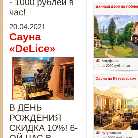
- 1000 рублей в
Банный двор на Лобне
час!
20.04.2021
Сауна
«DeLice»
Алтуфьево
от 2000 руб. в час
Сауна на Кутузовском
В ДЕНЬ
РОЖДЕНИЯ
СКИДКА 10%! 6-
Кутузовская
от 10000 руб. в час