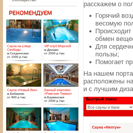
расскажем о по
Горячий воз
весомую пол
Происходит 
обмен веще
Для сердечн
Сауна на улице
VIP клуб Морской
Свободы
м.Динамо
пользы;
м.Сходненская
от 2500 р./час
от 1500 р./час
Помогает пр
На нашем порта
расположены на 
и с лучшим диз
Сауна «Новый Век»
Банный комплекс
«Римские Термы»
м.Бибирево
от 800 р./час
м.Бауманская
Быстрый поиск:
от 2500 р./час
Сауна «Нептун»