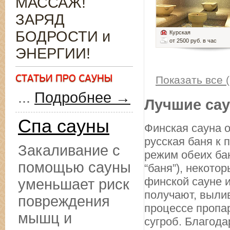
МАССАЖ!
ЗАРЯД
БОДРОСТИ и
Курская
от 2500 руб. в час
ЭНЕРГИИ!
Показать все (
...
Подробнее →
Лучшие сау
Спа сауны
Финская сауна о
русская баня к
Закаливание с
режим обеих бан
помощью сауны
“баня”), некото
финской сауне и
уменьшает риск
получают, вылив
повреждения
процессе пропа
мышц и
сугроб. Благода