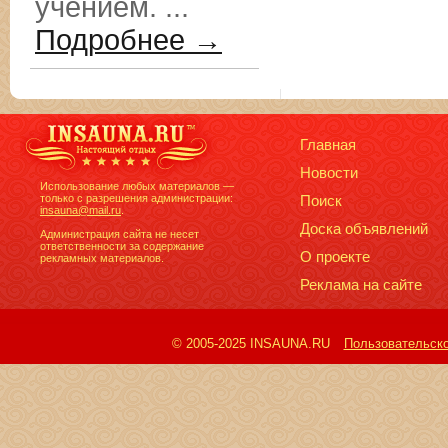
учением. ...
Подробнее →
Главная
Новости
Использование любых материалов —
только с разрешения администрации:
Поиск
insauna@mail.ru
.
Доска объявлений
Администрация сайта не несет
ответственности за содержание
О проекте
рекламных материалов.
Реклама на сайте
© 2005-2025 INSAUNA.RU
Пользовательск