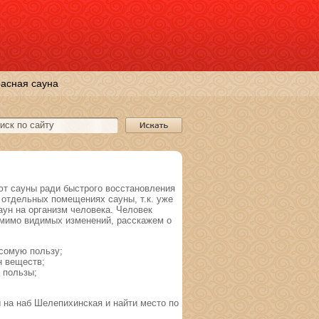
асная сауна
т сауны ради быстрого восстановления
отдельных помещениях сауны, т.к. уже
ун на организм человека. Человек
омимо видимых изменений, расскажем о
есомую пользу;
н веществ;
 пользы;
 на наб Шелепихинская и найти место по