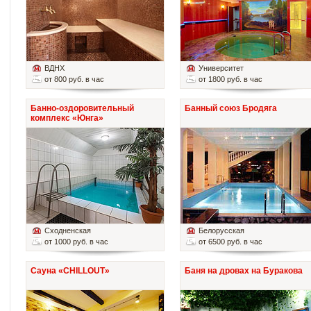
ВДНХ
Университет
от 800 руб. в час
от 1800 руб. в час
Банно-оздоровительный
Банный союз Бродяга
комплекс «Юнга»
Сходненская
Белорусская
от 1000 руб. в час
от 6500 руб. в час
Сауна «CHILLOUT»
Баня на дровах на Буракова