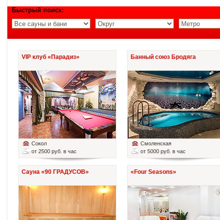
Быстрый поиск:
VIP клуб «Парадиз»
Банный союз Бродяга
Сокол
Смоленская
от 2500 руб. в час
от 5000 руб. в час
Сауна «90 ГРАДУСОВ»
«Four Seasons»