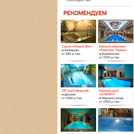
Сауна «Новый Век»
Банный комплекс
«Римские Термы»
м.Бибирево
от 800 р./час
м.Бауманская
от 2500 р./час
VIP клуб Морской
Банный клуб
«ОЛИМП»
м.Динамо
от 2500 р./час
м.Марьина роща
от 1500 р./час