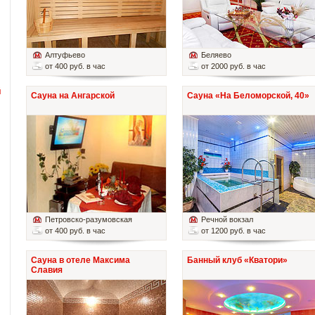
Алтуфьево
Беляево
от 400 руб. в час
от 2000 руб. в час
й
Сауна на Ангарской
Сауна «На Беломорской, 40»
Петровско-разумовская
Речной вокзал
от 400 руб. в час
от 1200 руб. в час
Сауна в отеле Максима
Банный клуб «Кватори»
Славия