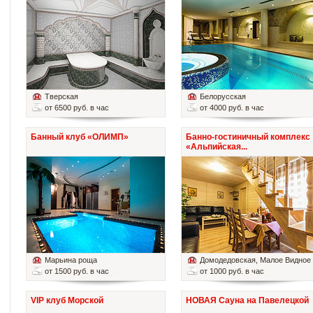
Тверская
Белорусская
от 6500 руб. в час
от 4000 руб. в час
Банный клуб «ОЛИМП»
Банно-гостиничный комплекс
«Альпийская...
Марьина роща
Домодедовская
, Малое Видное
от 1500 руб. в час
от 1000 руб. в час
VIP клуб Морской
НОВАЯ Сауна на Павелецкой