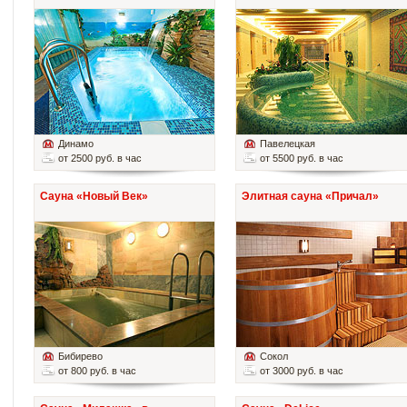
Динамо
Павелецкая
от 2500 руб. в час
от 5500 руб. в час
Сауна «Новый Век»
Элитная сауна «Причал»
Бибирево
Сокол
от 800 руб. в час
от 3000 руб. в час