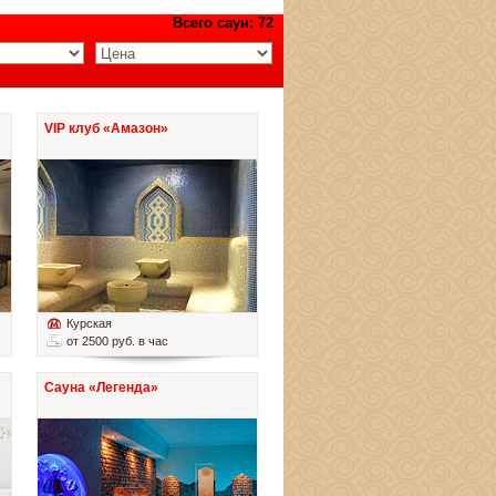
Всего саун: 72
VIP клуб «Амазон»
Курская
от 2500 руб. в час
Сауна «Легенда»