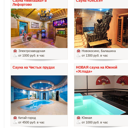
Сауна «Милашка» в
Сауна «DeLice»
Лефортово
Электрозаводская
Новокосино
, Балашиха
от 1000 руб. в час
от 1300 руб. в час
Сауна на Чистых прудах
НОВАЯ сауна на Южной
«Услада»
Китай-город
Южная
от 4500 руб. в час
от 1000 руб. в час