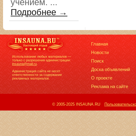
учением. ...
Подробнее →
Главная
Новости
Использование любых материалов —
только с разрешения администрации:
Поиск
insauna@mail.ru
.
Доска объявлений
Администрация сайта не несет
ответственности за содержание
О проекте
рекламных материалов.
Реклама на сайте
© 2005-2025 INSAUNA.RU
Пользовательск