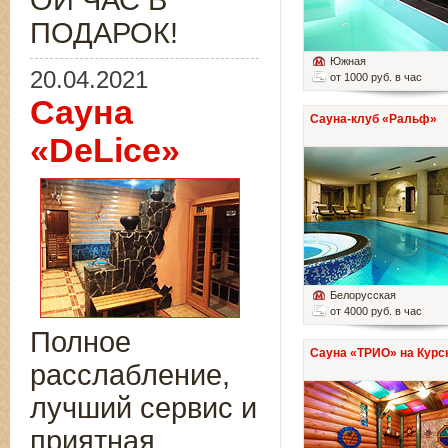
ОЙ ЧАС В
ПОДАРОК!
Южная
20.04.2021
от 1000 руб. в час
Сауна
Сауна-клуб «Ральф»
«DeLice»
Белорусская
от 4000 руб. в час
Полное
Сауна «ТРИО» на Курс
расслабление,
лучший сервис и
приятная