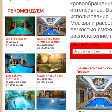
кровообращение
интенсивнее. В
использования.
Москвы и рассор
легкостью смож
расположение, н
Клуб «Релакс-9»
Банный комплекс
«Римские Термы»
м.Динамо
Быстрый поиск:
от 1900 р./час
м.Бауманская
от 2500 р./час
Банный комплекс «Ри
Термы»
Банный клуб
Сауна «Новый Век»
«ОЛИМП»
м.Бибирево
м.Марьина роща
от 800 р./час
от 1500 р./час