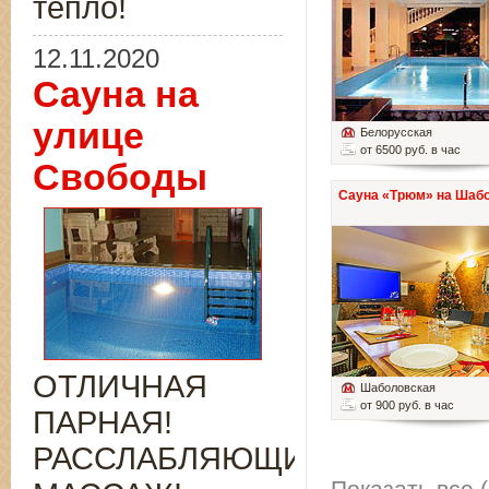
тепло!
12.11.2020
Сауна на
улице
Белорусская
от 6500 руб. в час
Свободы
Сауна «Трюм» на Шаб
ОТЛИЧНАЯ
Шаболовская
от 900 руб. в час
ПАРНАЯ!
РАССЛАБЛЯЮЩИЙ
Показать все (