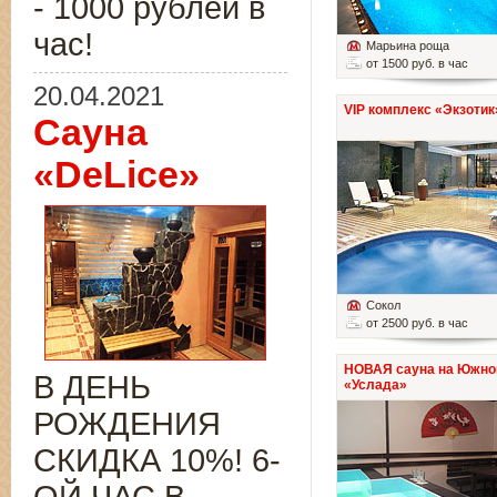
- 1000 рублей в
час!
Марьина роща
от 1500 руб. в час
20.04.2021
VIP комплекс «Экзотик
Сауна
«DeLice»
Сокол
от 2500 руб. в час
НОВАЯ сауна на Южно
В ДЕНЬ
«Услада»
РОЖДЕНИЯ
СКИДКА 10%! 6-