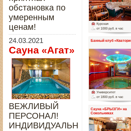
обстановка по
умеренным
Курская
ценам!
от 1000 руб. в час
24.03.2021
Банный клуб «Кватори
Сауна «Агат»
Университет
от 1800 руб. в час
ВЕЖЛИВЫЙ
Сауна «БРЫЗГИ» на
ПЕРСОНАЛ!
Сокольниках
ИНДИВИДУАЛЬНЫЙ