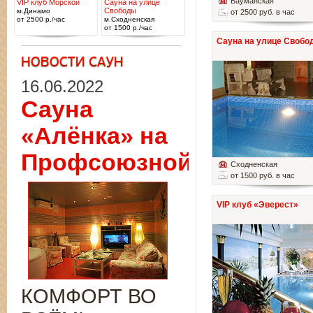
Бауманская
VIP клуб Морской
Сауна на улице
Свободы
м.Динамо
от 2500 руб. в час
от 2500 р./час
м.Сходненская
от 1500 р./час
Сауна на улице Свобо
16.06.2022
Сауна
«Алёнка» на
Профсоюзной
Сходненская
от 1500 руб. в час
VIP клуб «Эверест»
КОМФОРТ ВО