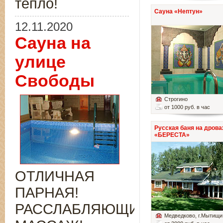
тепло!
Сауна «Нептун»
12.11.2020
Сауна на
улице
Свободы
Строгино
от 1000 руб. в час
Русская баня на дрова
«БЕРЕСТА»
ОТЛИЧНАЯ
ПАРНАЯ!
РАССЛАБЛЯЮЩИЙ
Медведково
, г.Мытищи