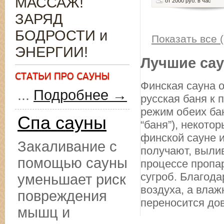
МАССАЖ!
от 2000 руб. в час
ЗАРЯД
БОДРОСТИ и
Показать все (
ЭНЕРГИИ!
Лучшие сау
Финская сауна о
...
Подробнее →
русская баня к
режим обеих бан
Спа сауны
“баня”), некото
финской сауне и
Закаливание с
получают, вылив
помощью сауны
процессе пропа
сугроб. Благода
уменьшает риск
воздуха, а влаж
повреждения
переносится дов
мышц и