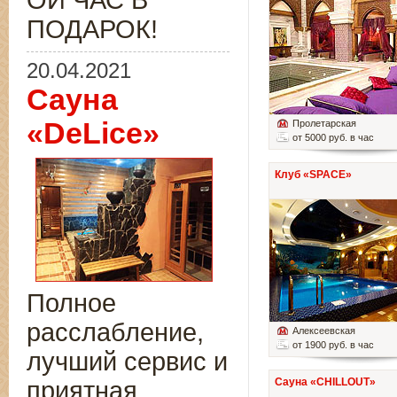
ОЙ ЧАС В
ПОДАРОК!
20.04.2021
Сауна
«DeLice»
Пролетарская
от 5000 руб. в час
Клуб «SPACE»
Полное
расслабление,
Алексеевская
от 1900 руб. в час
лучший сервис и
Сауна «CHILLOUT»
приятная