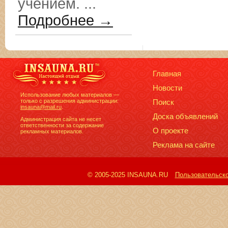
учением. ...
Подробнее →
Главная
Новости
Использование любых материалов —
только с разрешения администрации:
Поиск
insauna@mail.ru
.
Доска объявлений
Администрация сайта не несет
ответственности за содержание
О проекте
рекламных материалов.
Реклама на сайте
© 2005-2025 INSAUNA.RU
Пользовательск