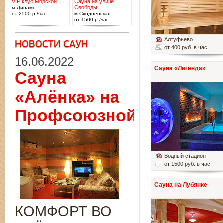
VIP клуб Морской
Сауна на улице
Свободы
м.Динамо
от 2500 р./час
м.Сходненская
от 1500 р./час
Алтуфьево
от 400 руб. в час
16.06.2022
Сауна «Легенда»
Сауна
«Алёнка» на
Профсоюзной
Водный стадион
от 1500 руб. в час
Сауна на Лубянке
КОМФОРТ ВО