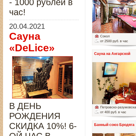
- 1000 рублей в
час!
20.04.2021
Сауна
Сокол
от 2500 руб. в час
«DeLice»
Сауна на Ангарской
В ДЕНЬ
Петровско-разумовск
от 400 руб. в час
РОЖДЕНИЯ
СКИДКА 10%! 6-
Банный союз Бродяга