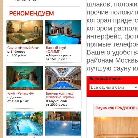
шлаков, положи
прочие положите
которая придетс
котором распол
интерфейс, фот
прямые телефон
Сауна «Новый Век»
Банный клуб
Вашего удобства
«ОЛИМП»
м.Бибирево
от 800 р./час
м.Марьина роща
районам Москвы
от 1500 р./час
лучшую сауну и
Быстрый поиск:
Клуб «Релакс-9»
Банный комплекс
«Римские Термы»
м.Динамо
от 1900 р./час
м.Бауманская
от 2500 р./час
Сауна «90 ГРАДУСОВ»