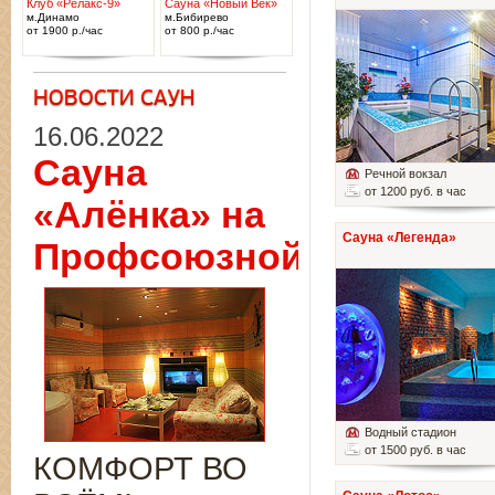
Клуб «Релакс-9»
Сауна «Новый Век»
м.Динамо
м.Бибирево
от 1900 р./час
от 800 р./час
16.06.2022
Сауна
Речной вокзал
от 1200 руб. в час
«Алёнка» на
Сауна «Легенда»
Профсоюзной
Водный стадион
от 1500 руб. в час
КОМФОРТ ВО