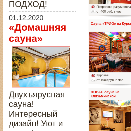
ПОДХОД!
Петровско-разумовск
от 400 руб. в час
01.12.2020
Сауна «ТРИО» на Курс
«Домашняя
сауна»
Курская
от 1000 руб. в час
Двухъярусная
НОВАЯ сауна на
Клязьминской
сауна!
Интересный
дизайн! Уют и