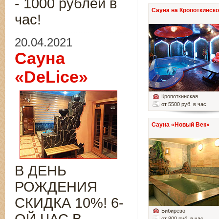
- 1000 рублей в
Сауна на Кропоткинск
час!
20.04.2021
Сауна
«DeLice»
Кропоткинская
от 5500 руб. в час
Сауна «Новый Век»
В ДЕНЬ
РОЖДЕНИЯ
СКИДКА 10%! 6-
Бибирево
от 800 руб. в час