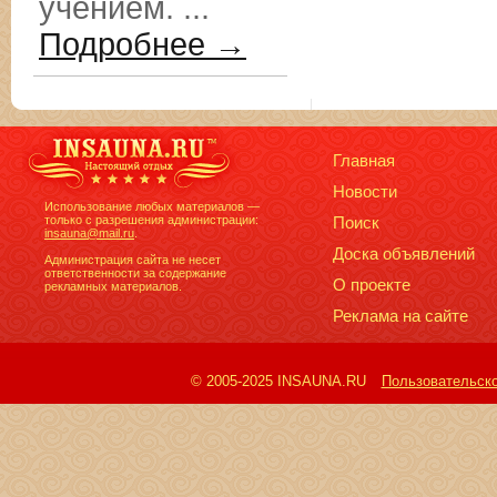
учением. ...
Подробнее →
Главная
Новости
Использование любых материалов —
только с разрешения администрации:
Поиск
insauna@mail.ru
.
Доска объявлений
Администрация сайта не несет
ответственности за содержание
О проекте
рекламных материалов.
Реклама на сайте
© 2005-2025 INSAUNA.RU
Пользовательск