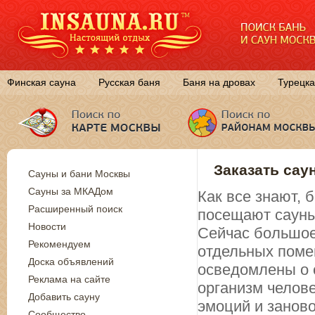
Финская сауна
Русская баня
Баня на дровах
Турецка
Заказать сау
Сауны и бани Москвы
Сауны за МКАДом
Как все знают,
Расширенный поиск
посещают сауны
Новости
Сейчас большое
Рекомендуем
отдельных поме
Доска объявлений
осведомлены о 
Реклама на сайте
организм челов
Добавить сауну
эмоций и занов
Сообщество