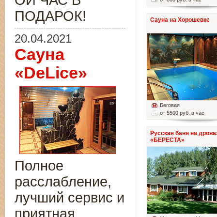
ОЙ ЧАС В
ПОДАРОК!
Сауна на Хорошевке
20.04.2021
Сауна
«DeLice»
Беговая
от 5500 руб. в час
Русская баня на дрова
«БЕРЕСТА»
Полное
расслабление,
лучший сервис и
приятная