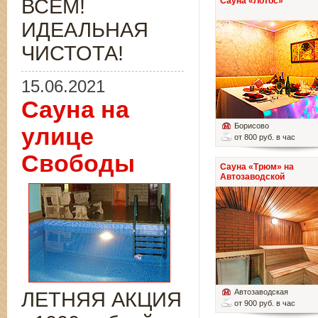
ВСЁМ!
Сауна «Лотос»
ИДЕАЛЬНАЯ
ЧИСТОТА!
15.06.2021
Сауна на
Борисово
улице
от 800 руб. в час
Свободы
Сауна «Трюм» на
Автозаводской
Автозаводская
ЛЕТНЯЯ АКЦИЯ
от 900 руб. в час