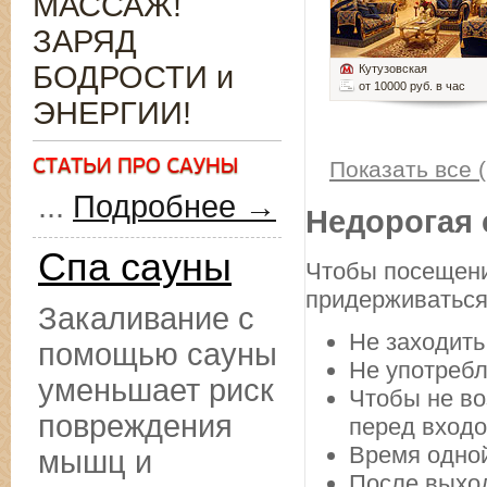
МАССАЖ!
ЗАРЯД
БОДРОСТИ и
Кутузовская
от 10000 руб. в час
ЭНЕРГИИ!
Показать все (
...
Подробнее →
Недорогая 
Спа сауны
Чтобы посещени
придерживаться
Закаливание с
Не заходить
помощью сауны
Не употребл
уменьшает риск
Чтобы не во
повреждения
перед входо
Время одной
мышц и
После выход