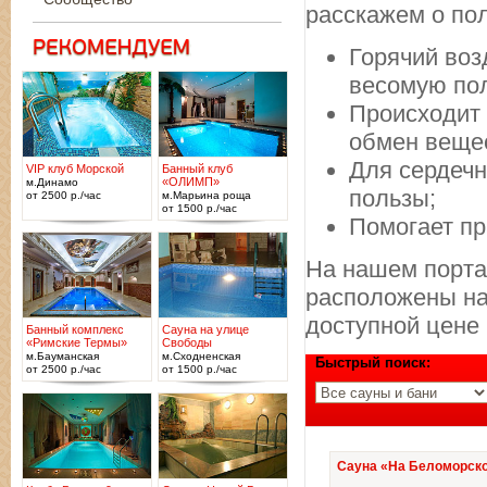
расскажем о по
Горячий воз
весомую пол
Происходит 
обмен веще
Для сердечн
VIP клуб Морской
Банный клуб
«ОЛИМП»
м.Динамо
пользы;
от 2500 р./час
м.Марьина роща
от 1500 р./час
Помогает пр
На нашем порта
расположены на
доступной цене
Банный комплекс
Сауна на улице
«Римские Термы»
Свободы
м.Бауманская
м.Сходненская
Быстрый поиск:
от 2500 р./час
от 1500 р./час
Сауна «На Беломорско