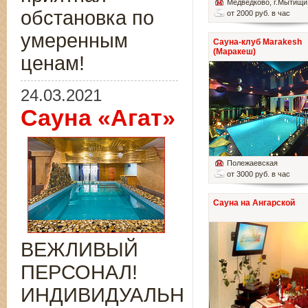
Медведково
, г.Мытищи
обстановка по
от 2000 руб. в час
умеренным
Сауна-клуб Marakesh
(Маракеш)
ценам!
24.03.2021
Сауна «Агат»
Полежаевская
от 3000 руб. в час
Сауна на Ангарской
ВЕЖЛИВЫЙ
ПЕРСОНАЛ!
ИНДИВИДУАЛЬНЫЙ