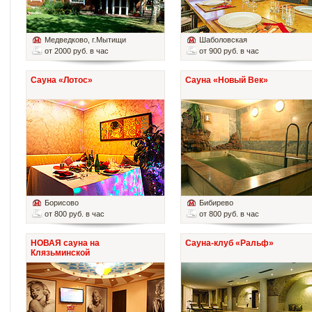
Медведково
, г.Мытищи
Шаболовская
от 2000 руб. в час
от 900 руб. в час
Сауна «Лотос»
Сауна «Новый Век»
Борисово
Бибирево
от 800 руб. в час
от 800 руб. в час
НОВАЯ сауна на
Сауна-клуб «Ральф»
Клязьминской