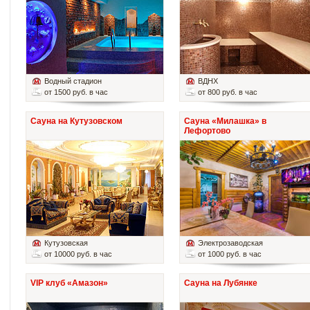
Водный стадион
ВДНХ
от 1500 руб. в час
от 800 руб. в час
Сауна на Кутузовском
Сауна «Милашка» в
Лефортово
Кутузовская
Электрозаводская
от 10000 руб. в час
от 1000 руб. в час
VIP клуб «Амазон»
Сауна на Лубянке