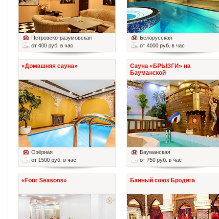
Петровско-разумовская
Белорусская
от 400 руб. в час
от 4000 руб. в час
«Домашняя сауна»
Сауна «БРЫЗГИ» на
Бауманской
Озёрная
Бауманская
от 1500 руб. в час
от 750 руб. в час
«Four Seasons»
Банный союз Бродяга