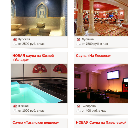
Курская
Лубянка
от 2500 руб. в час
от 7500 руб. в час
НОВАЯ сауна на Южной
Сауна «На Лескова»
«Услада»
Южная
Бибирево
от 1000 руб. в час
от 400 руб. в час
Сауна «Таганская пещера»
НОВАЯ Сауна на Павелецкой