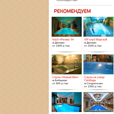
Клуб «Релакс-9»
VIP клуб Морской
м.Динамо
м.Динамо
от 1900 р./час
от 2500 р./час
Сауна «Новый Век»
Сауна на улице
Свободы
м.Бибирево
от 800 р./час
м.Сходненская
от 1500 р./час