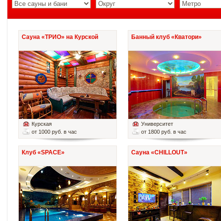
Сауна «ТРИО» на Курской
Банный клуб «Кватори»
Курская
Университет
от 1000 руб. в час
от 1800 руб. в час
Клуб «SPACE»
Сауна «CHILLOUT»