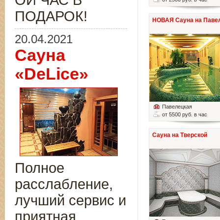
ОЙ ЧАС В
ПОДАРОК!
НОВАЯ Сауна на Паве
20.04.2021
Сауна
«DeLice»
Павелецкая
от 5500 руб. в час
Сауна на Тверской
Полное
расслабление,
лучший сервис и
приятная