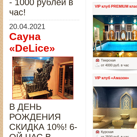
- 1000 рублей в
VIP клуб PREMIUM кла
час!
20.04.2021
Сауна
«DeLice»
Тверская
от 4000 руб. в час
VIP клуб «Амазон»
В ДЕНЬ
РОЖДЕНИЯ
СКИДКА 10%! 6-
Курская
от 2500 руб. в час