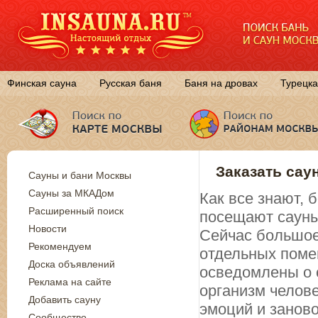
Финская сауна
Русская баня
Баня на дровах
Турецка
Заказать сау
Сауны и бани Москвы
Сауны за МКАДом
Как все знают,
Расширенный поиск
посещают сауны
Новости
Сейчас большое
Рекомендуем
отдельных поме
Доска объявлений
осведомлены о 
Реклама на сайте
организм челов
Добавить сауну
эмоций и занов
Сообщество