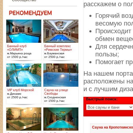
расскажем о по
Горячий воз
весомую пол
Происходит 
обмен веще
Для сердечн
Банный клуб
Банный комплекс
«ОЛИМП»
«Римские Термы»
пользы;
м.Марьина роща
м.Бауманская
от 1500 р./час
от 2500 р./час
Помогает пр
На нашем порта
расположены на 
и с лучшим диз
VIP клуб Морской
Сауна на улице
Свободы
м.Динамо
от 2500 р./час
м.Сходненская
Быстрый поиск:
от 1500 р./час
Сауна на Кропоткинск