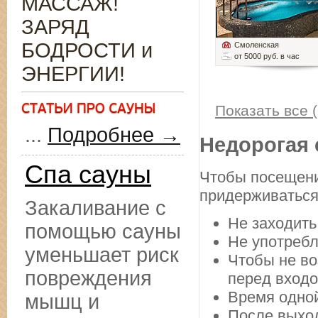
МАССАЖ!
ЗАРЯД
БОДРОСТИ и
Смоленская
от 5000 руб. в час
ЭНЕРГИИ!
Показать все (
...
Подробнее →
Недорогая 
Спа сауны
Чтобы посещени
придерживаться
Закаливание с
Не заходить
помощью сауны
Не употребл
уменьшает риск
Чтобы не во
повреждения
перед входо
Время одной
мышц и
После выход