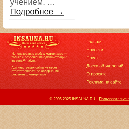
учением. ...
Подробнее →
Главная
Новости
Использование любых материалов —
только с разрешения администрации:
Поиск
insauna@mail.ru
.
Доска объявлений
Администрация сайта не несет
ответственности за содержание
О проекте
рекламных материалов.
Реклама на сайте
© 2005-2025 INSAUNA.RU
Пользовательск