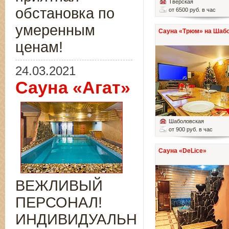
Тверская
обстановка по
от 6500 руб. в час
умеренным
Сауна «Трюм» на Шаб
ценам!
24.03.2021
Сауна «Агат»
Шаболовская
от 900 руб. в час
Сауна «DeLice»
ВЕЖЛИВЫЙ
ПЕРСОНАЛ!
ИНДИВИДУАЛЬНЫЙ