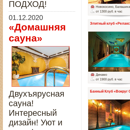
ПОДХОД!
Новокосино
, Балаших
от 1300 руб. в час
01.12.2020
Элитный клуб «Релакс
«Домашняя
сауна»
Динамо
от 1900 руб. в час
Двухъярусная
Банный Клуб «Вокруг 
сауна!
Интересный
дизайн! Уют и