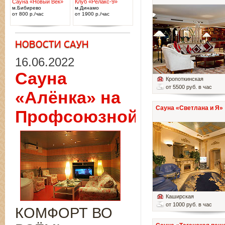
Сауна «Новый Век»
Клуб «Релакс-9»
м.Бибирево
м.Динамо
от 800 р./час
от 1900 р./час
16.06.2022
Сауна
Кропоткинская
от 5500 руб. в час
«Алёнка» на
Сауна «Светлана и Я»
Профсоюзной
Каширская
от 1000 руб. в час
КОМФОРТ ВО