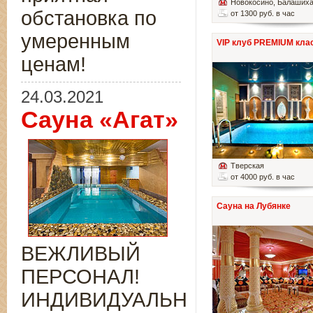
Новокосино
, Балаших
обстановка по
от 1300 руб. в час
умеренным
VIP клуб PREMIUM кла
ценам!
24.03.2021
Сауна «Агат»
Тверская
от 4000 руб. в час
Сауна на Лубянке
ВЕЖЛИВЫЙ
ПЕРСОНАЛ!
ИНДИВИДУАЛЬНЫЙ