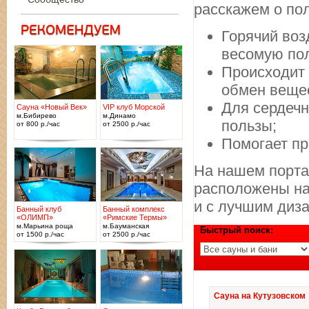
расскажем о по
Горячий воз
весомую пол
Происходит 
обмен веще
Для сердечн
Сауна «Новый Век»
VIP клуб Морской
м.Бибирево
м.Динамо
пользы;
от 800 р./час
от 2500 р./час
Помогает пр
На нашем порта
расположены на 
и с лучшим диз
Банный клуб
Банный комплекс
«ОЛИМП»
«Римские Термы»
м.Марьина роща
м.Бауманская
Быстрый поиск:
от 1500 р./час
от 2500 р./час
Сауна на Кутузовском