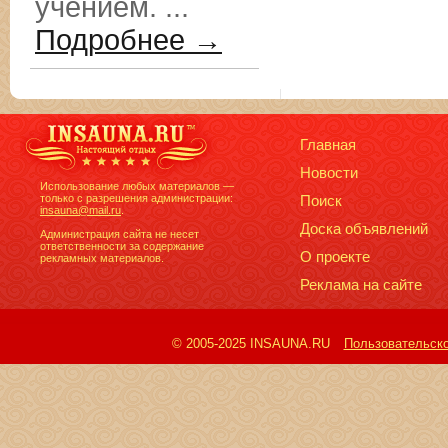
учением. ...
Подробнее →
Главная
Новости
Использование любых материалов —
только с разрешения администрации:
Поиск
insauna@mail.ru
.
Доска объявлений
Администрация сайта не несет
ответственности за содержание
О проекте
рекламных материалов.
Реклама на сайте
© 2005-2025 INSAUNA.RU
Пользовательск