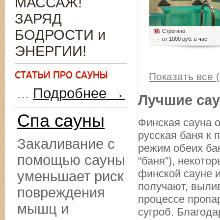
МАССАЖ!
ЗАРЯД
БОДРОСТИ и
Строгино
от 1000 руб. в час
ЭНЕРГИИ!
Показать все (
...
Подробнее →
Лучшие сау
Спа сауны
Финская сауна о
русская баня к
Закаливание с
режим обеих бан
помощью сауны
“баня”), некото
финской сауне и
уменьшает риск
получают, вылив
повреждения
процессе пропа
мышц и
сугроб. Благода