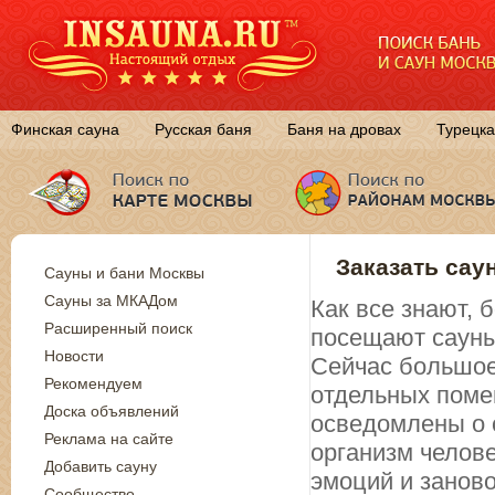
Финская сауна
Русская баня
Баня на дровах
Турецка
Заказать сау
Сауны и бани Москвы
Сауны за МКАДом
Как все знают,
Расширенный поиск
посещают сауны
Новости
Сейчас большое
Рекомендуем
отдельных поме
Доска объявлений
осведомлены о 
Реклама на сайте
организм челов
Добавить сауну
эмоций и занов
Сообщество