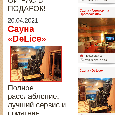
ОЙ ЧАС В
ПОДАРОК!
Сауна «Алёнка» на
Профсоюзной
20.04.2021
Сауна
«DeLice»
Профсоюзная
от 800 руб. в час
Сауна «DeLice»
Полное
расслабление,
лучший сервис и
приятная