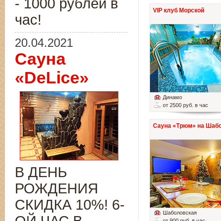
- 1000 рублей в
VIP клуб Морской
час!
20.04.2021
Сауна
«DeLice»
Динамо
от 2500 руб. в час
Сауна «Трюм» на Шаб
В ДЕНЬ
РОЖДЕНИЯ
СКИДКА 10%! 6-
Шаболовская
от 900 руб. в час