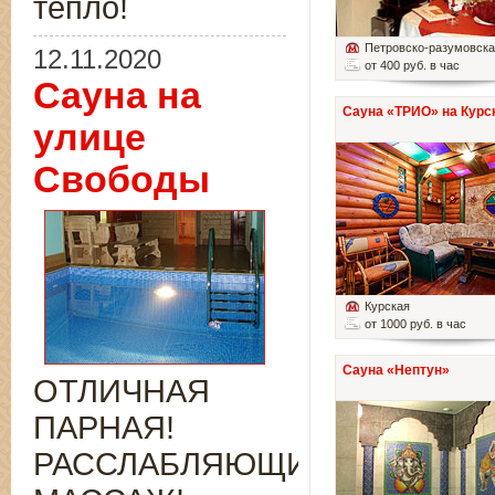
тепло!
Петровско-разумовск
12.11.2020
от 400 руб. в час
Сауна на
Сауна «ТРИО» на Курс
улице
Свободы
Курская
от 1000 руб. в час
Сауна «Нептун»
ОТЛИЧНАЯ
ПАРНАЯ!
РАССЛАБЛЯЮЩИЙ