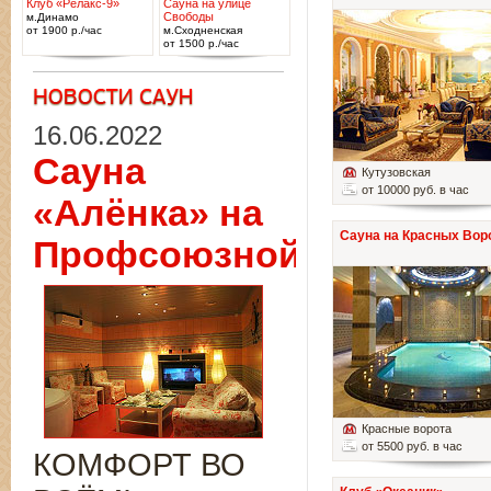
Клуб «Релакс-9»
Сауна на улице
Свободы
м.Динамо
от 1900 р./час
м.Сходненская
от 1500 р./час
16.06.2022
Сауна
Кутузовская
от 10000 руб. в час
«Алёнка» на
Сауна на Красных Вор
Профсоюзной
Красные ворота
от 5500 руб. в час
КОМФОРТ ВО