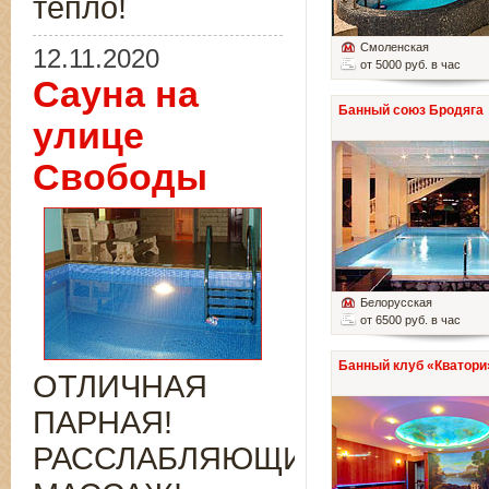
тепло!
Смоленская
12.11.2020
от 5000 руб. в час
Сауна на
Банный союз Бродяга
улице
Свободы
Белорусская
от 6500 руб. в час
Банный клуб «Кватори
ОТЛИЧНАЯ
ПАРНАЯ!
РАССЛАБЛЯЮЩИЙ