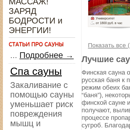
МАССАЖ!
ЗАРЯД
БОДРОСТИ и
Университет
от 1800 руб. в час
ЭНЕРГИИ!
Показать все (
...
Подробнее →
Лучшие сау
Спа сауны
Финская сауна о
русская баня к
Закаливание с
режим обеих бан
помощью сауны
“баня”), некото
финской сауне и
уменьшает риск
получают, вылив
повреждения
процессе пропа
мышц и
сугроб. Благода