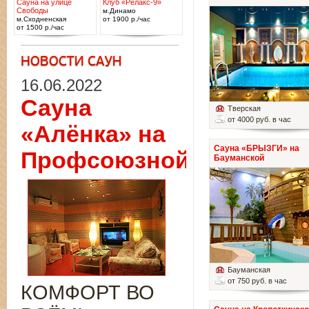
Сауна на улице
Клуб «Релакс-9»
Свободы
м.Динамо
м.Сходненская
от 1900 р./час
от 1500 р./час
16.06.2022
Сауна
Тверская
от 4000 руб. в час
«Алёнка» на
Сауна «БРЫЗГИ» на
Профсоюзной
Бауманской
Бауманская
от 750 руб. в час
КОМФОРТ ВО