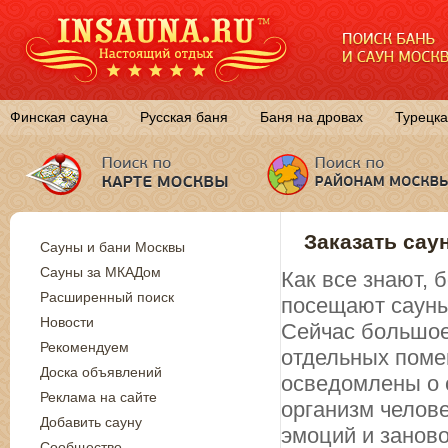
Финская сауна
Русская баня
Баня на дровах
Турецка
Заказать сау
Сауны и бани Москвы
Сауны за МКАДом
Как все знают,
Расширенный поиск
посещают сауны
Новости
Сейчас большое
Рекомендуем
отдельных поме
Доска объявлений
осведомлены о 
Реклама на сайте
организм челов
Добавить сауну
эмоций и занов
Сообщество