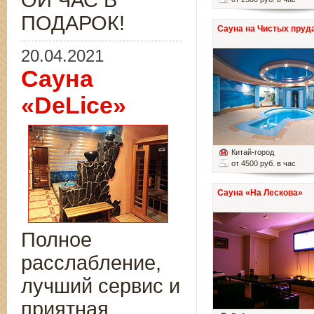
ОЙ ЧАС В
ПОДАРОК!
Сауна на Чистых пруд
20.04.2021
Сауна
«DeLice»
Китай-город
от 4500 руб. в час
Сауна «На Лескова»
Полное
расслабление,
лучший сервис и
приятная