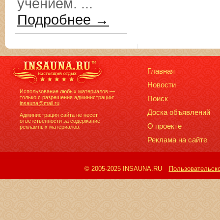
учением. ...
Подробнее →
Главная
Новости
Использование любых материалов —
только с разрешения администрации:
Поиск
insauna@mail.ru
.
Доска объявлений
Администрация сайта не несет
ответственности за содержание
О проекте
рекламных материалов.
Реклама на сайте
© 2005-2025 INSAUNA.RU
Пользовательск