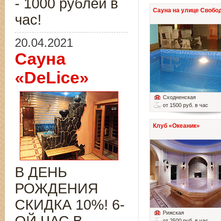
- 1000 рублей в
Сауна на улице Свобо
час!
20.04.2021
Сауна
«DeLice»
Сходненская
от 1500 руб. в час
Клуб «Океаник»
В ДЕНЬ
РОЖДЕНИЯ
СКИДКА 10%! 6-
Рижская
от 2500 руб. в час