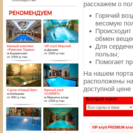
расскажем о по
Горячий воз
весомую пол
Происходит 
обмен веще
Для сердечн
Банный комплекс
VIP клуб Морской
«Римские Термы»
м.Динамо
пользы;
м.Бауманская
от 2500 р./час
от 2500 р./час
Помогает пр
На нашем порта
расположены на
доступной цене
Сауна «Новый Век»
Банный клуб
«ОЛИМП»
м.Бибирево
от 800 р./час
м.Марьина роща
Быстрый поиск:
от 1500 р./час
VIP клуб PREMIUM кла