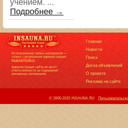
учением. ...
Подробнее →
Главная
Новости
Использование любых материалов —
только с разрешения администрации:
Поиск
insauna@mail.ru
.
Доска объявлений
Администрация сайта не несет
ответственности за содержание
О проекте
рекламных материалов.
Реклама на сайте
© 2005-2025 INSAUNA.RU
Пользовательск