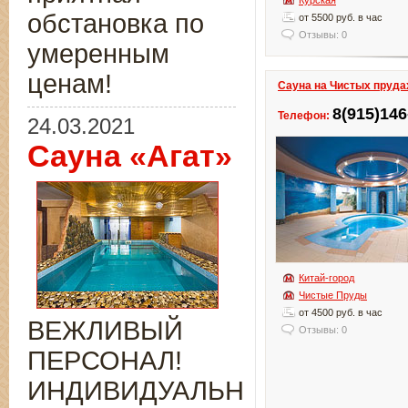
Курская
обстановка по
от 5500 руб. в час
Отзывы: 0
умеренным
ценам!
Сауна на Чистых пруда
8(915)146
Телефон:
24.03.2021
Сауна «Агат»
Китай-город
Чистые Пруды
от 4500 руб. в час
ВЕЖЛИВЫЙ
Отзывы: 0
ПЕРСОНАЛ!
ИНДИВИДУАЛЬНЫЙ