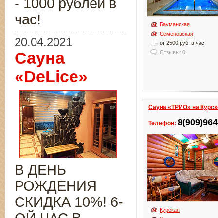
- 1000 рублей в
час!
Бауманская
Семеновская
20.04.2021
от 2500 руб. в час
Сауна
Отзывы: 0
«DeLice»
Сауна «ТРИО» на Курск
8(909)964
Телефон:
В ДЕНЬ
РОЖДЕНИЯ
СКИДКА 10%! 6-
Курская