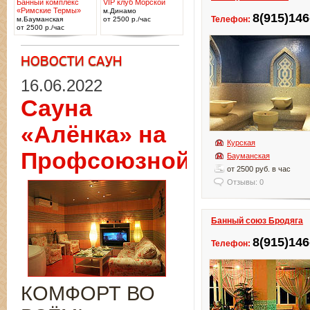
Банный комплекс
VIP клуб Морской
«Римские Термы»
м.Динамо
8(915)146
Телефон:
м.Бауманская
от 2500 р./час
от 2500 р./час
16.06.2022
Сауна
«Алёнка» на
Курская
Профсоюзной
Бауманская
от 2500 руб. в час
Отзывы: 0
Банный союз Бродяга
8(915)146
Телефон:
КОМФОРТ ВО