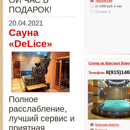
ОЙ ЧАС В
Чкаловская
от 1000 руб. в час
ПОДАРОК!
Отзывы: 0
20.04.2021
Сауна
«DeLice»
Сауна на Красных Воро
8(915)146
Телефон:
Полное
расслабление,
лучший сервис и
Красные ворота
приятная