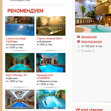
Бауманская
Сауна на улице
Сауна «Новый Век»
Свободы
Красносельская
м.Бибирево
м.Сходненская
от 800 р./час
от 750 руб. в час
от 1500 р./час
Отзывы: 0
Клуб «Релакс-9»
Банный клуб
«ОЛИМП»
м.Динамо
от 1900 р./час
м.Марьина роща
от 1500 р./час
VIP клуб «Амазон»