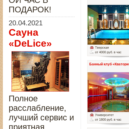
ОЙ ЧАС В
ПОДАРОК!
20.04.2021
Сауна
«DeLice»
Тверская
от 4000 руб. в час
Банный клуб «Кватори
Полное
расслабление,
лучший сервис и
Университет
от 1800 руб. в час
приятная