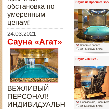
Сауна на Красных Вор
обстановка по
умеренным
ценам!
24.03.2021
Сауна «Агат»
Красные ворота
от 5500 руб. в час
Сауна «DeLice»
ВЕЖЛИВЫЙ
ПЕРСОНАЛ!
ИНДИВИДУАЛЬНЫЙ
Новокосино
, Балаших
от 1300 руб. в час