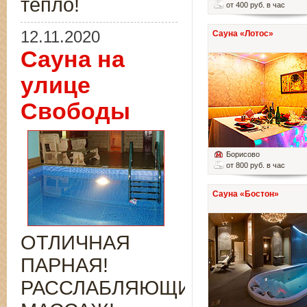
тепло!
от 400 руб. в час
12.11.2020
Сауна «Лотос»
Сауна на
улице
Свободы
Борисово
от 800 руб. в час
Сауна «Бостон»
ОТЛИЧНАЯ
ПАРНАЯ!
РАССЛАБЛЯЮЩИЙ