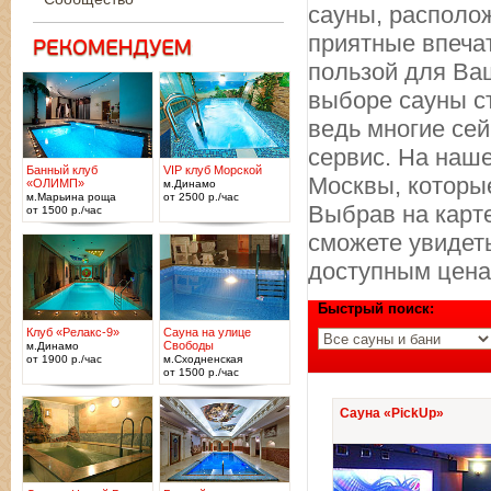
сауны, располож
приятные впечат
пользой для Ва
выборе сауны с
ведь многие се
сервис. На наш
Банный клуб
VIP клуб Морской
Москвы, которые
«ОЛИМП»
м.Динамо
м.Марьина роща
от 2500 р./час
Выбрав на карте
от 1500 р./час
сможете увидеть
доступным цена
Быстрый поиск:
Клуб «Релакс-9»
Сауна на улице
Свободы
м.Динамо
от 1900 р./час
м.Сходненская
от 1500 р./час
Сауна «PickUp»