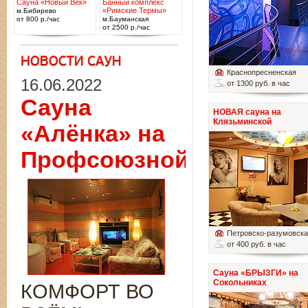
Сауна «Новый Век»
Банный комплекс
«Римские Термы»
м.Бибирево
от 800 р./час
м.Бауманская
от 2500 р./час
Краснопресненская
16.06.2022
от 1300 руб. в час
Сауна
НОВАЯ сауна на
Клязьминской
«Алёнка» на
Профсоюзной
Петровско-разумовск
от 400 руб. в час
Сауна «БРЫЗГИ» на
Сокольниках
КОМФОРТ ВО