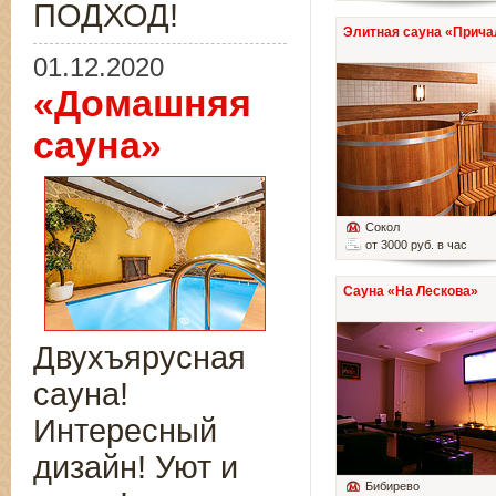
ПОДХОД!
Элитная сауна «Прича
01.12.2020
«Домашняя
сауна»
Сокол
от 3000 руб. в час
Сауна «На Лескова»
Двухъярусная
сауна!
Интересный
дизайн! Уют и
Бибирево