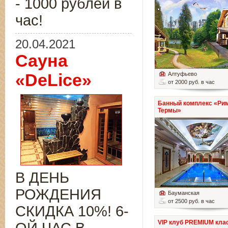
- 1000 рублей в
час!
20.04.2021
Сауна
«DeLice»
Алтуфьево
от 2000 руб. в час
Банный комплекс «Ри
Термы»
В ДЕНЬ
РОЖДЕНИЯ
Бауманская
от 2500 руб. в час
СКИДКА 10%! 6-
VIP клуб PREMIUM кла