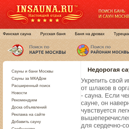
Финская сауна
Русская баня
Баня на дровах
Турецка
Недорогая са
Сауны и бани Москвы
Сауны за МКАДом
Укрепить свой и
Расширенный поиск
от шлаков в ор
Новости
- сауна. Если ч
Рекомендуем
сауне, он навер
Доска объявлений
чувствуется лег
Реклама на сайте
вышеперечислен
Добавить сауну
для сердечно-с
Сообщество