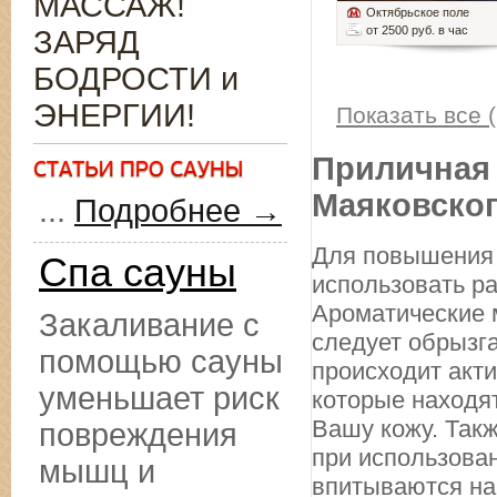
МАССАЖ!
Октябрьское поле
от 2500 руб. в час
ЗАРЯД
БОДРОСТИ и
ЭНЕРГИИ!
Показать все (
Приличная 
Маяковско
...
Подробнее →
Для повышения 
Спа сауны
использовать р
Ароматические 
Закаливание с
следует обрызг
помощью сауны
происходит акт
уменьшает риск
которые находя
Вашу кожу. Такж
повреждения
при использован
мышц и
впитываются на