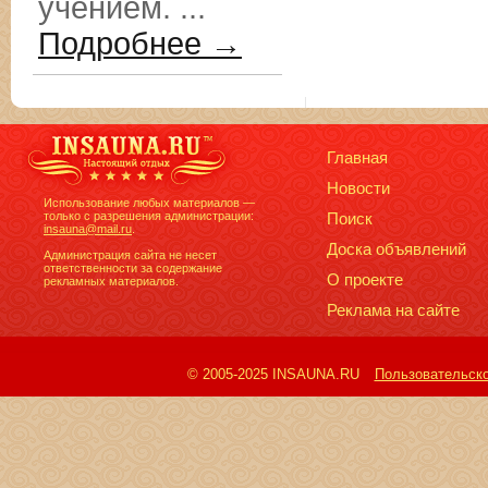
учением. ...
Подробнее →
Главная
Новости
Использование любых материалов —
только с разрешения администрации:
Поиск
insauna@mail.ru
.
Доска объявлений
Администрация сайта не несет
ответственности за содержание
О проекте
рекламных материалов.
Реклама на сайте
© 2005-2025 INSAUNA.RU
Пользовательск