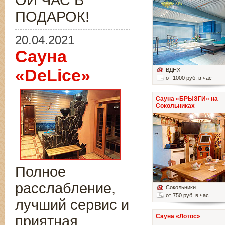
ОЙ ЧАС В
ПОДАРОК!
20.04.2021
Сауна
«DeLice»
ВДНХ
от 1000 руб. в час
Сауна «БРЫЗГИ» на
Сокольниках
Полное
расслабление,
Сокольники
от 750 руб. в час
лучший сервис и
Сауна «Лотос»
приятная