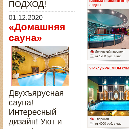
Банный комплекс «По
ПОДХОД!
лодка»
01.12.2020
«Домашняя
сауна»
Ленинский проспект
от 1200 руб. в час
VIP клуб PREMIUM кла
Двухъярусная
сауна!
Интересный
дизайн! Уют и
Тверская
от 4000 руб. в час