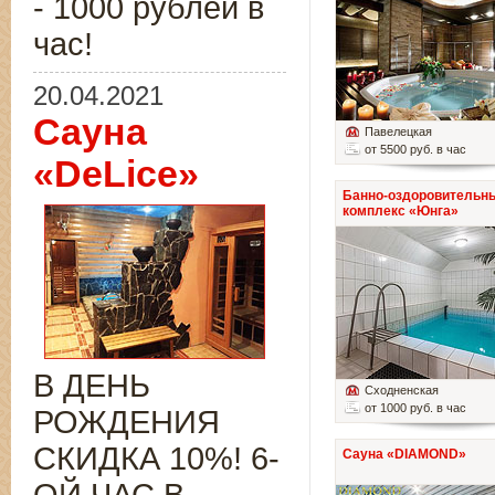
- 1000 рублей в
час!
20.04.2021
Сауна
Павелецкая
от 5500 руб. в час
«DeLice»
Банно-оздоровительн
комплекс «Юнга»
В ДЕНЬ
Сходненская
от 1000 руб. в час
РОЖДЕНИЯ
СКИДКА 10%! 6-
Сауна «DIAMOND»