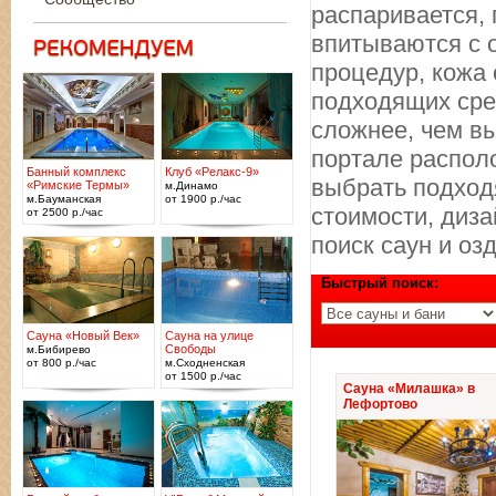
распаривается,
впитываются с 
процедур, кожа 
подходящих сре
сложнее, чем в
портале распол
Банный комплекс
Клуб «Релакс-9»
выбрать подход
«Римские Термы»
м.Динамо
м.Бауманская
от 1900 р./час
стоимости, диза
от 2500 р./час
поиск саун и о
Быстрый поиск:
Сауна «Новый Век»
Сауна на улице
Свободы
м.Бибирево
от 800 р./час
м.Сходненская
от 1500 р./час
Сауна «Милашка» в
Лефортово