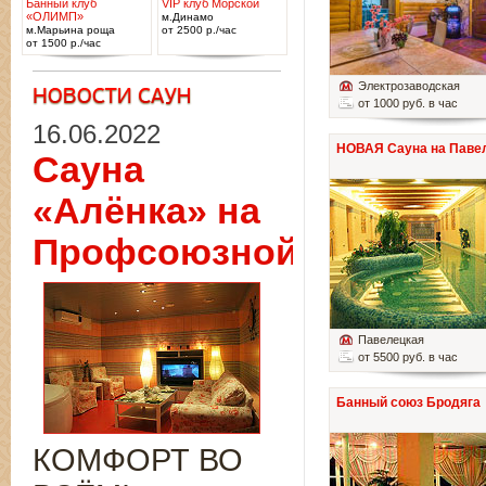
Банный клуб
VIP клуб Морской
«ОЛИМП»
м.Динамо
м.Марьина роща
от 2500 р./час
от 1500 р./час
Электрозаводская
от 1000 руб. в час
16.06.2022
НОВАЯ Сауна на Паве
Сауна
«Алёнка» на
Профсоюзной
Павелецкая
от 5500 руб. в час
Банный союз Бродяга
КОМФОРТ ВО