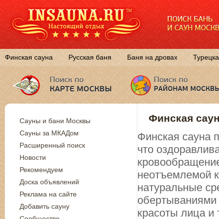
Финская сауна
Русская баня
Баня на дровах
Турецка
Финская саун
Сауны и бани Москвы
Сауны за МКАДом
Финская сауна п
Расширенный поиск
что оздоравлива
Новости
кровообращение
Рекомендуем
неотъемлемой к
Доска объявлений
натуральные ср
Реклама на сайте
обертываниями 
Добавить сауну
красоты лица и 
Сообщество