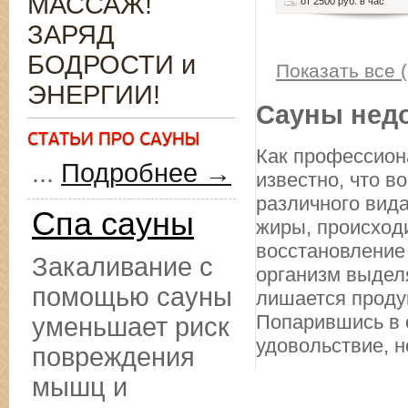
МАССАЖ!
от 2500 руб. в час
ЗАРЯД
БОДРОСТИ и
Показать все (
ЭНЕРГИИ!
Сауны недо
Как профессион
...
Подробнее →
известно, что в
различного вида
Спа сауны
жиры, происход
восстановление
Закаливание с
организм выделя
помощью сауны
лишается продук
Попарившись в с
уменьшает риск
удовольствие, н
повреждения
мышц и