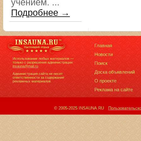
учением. ...
Подробнее →
Главная
Новости
Использование любых материалов —
только с разрешения администрации:
Поиск
insauna@mail.ru
.
Доска объявлений
Администрация сайта не несет
ответственности за содержание
О проекте
рекламных материалов.
Реклама на сайте
© 2005-2025 INSAUNA.RU
Пользовательск