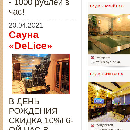
- 1000 рублей в
Сауна «Новый Век»
час!
20.04.2021
Сауна
«DeLice»
Бибирево
от 800 руб. в час
Сауна «CHILLOUT»
В ДЕНЬ
РОЖДЕНИЯ
СКИДКА 10%! 6-
Кунцевская
от 1600 руб. в час