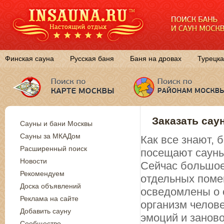
Финская сауна
Русская баня
Баня на дровах
Турецка
Заказать сау
Сауны и бани Москвы
Сауны за МКАДом
Как все знают,
Расширенный поиск
посещают сауны
Новости
Сейчас большое
Рекомендуем
отдельных поме
Доска объявлений
осведомлены о 
Реклама на сайте
организм челов
Добавить сауну
эмоций и занов
Сообщество