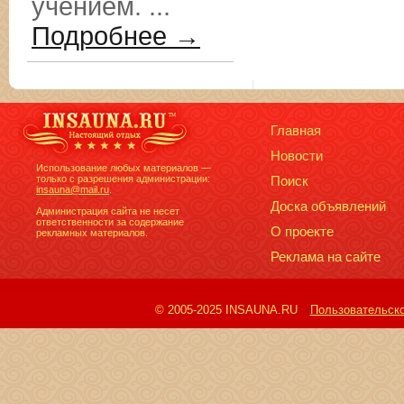
учением. ...
Подробнее →
Главная
Новости
Использование любых материалов —
только с разрешения администрации:
Поиск
insauna@mail.ru
.
Доска объявлений
Администрация сайта не несет
ответственности за содержание
О проекте
рекламных материалов.
Реклама на сайте
© 2005-2025 INSAUNA.RU
Пользовательск