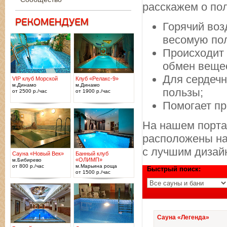
расскажем о по
Горячий воз
весомую пол
Происходит 
обмен веще
Для сердечн
VIP клуб Морской
Клуб «Релакс-9»
м.Динамо
м.Динамо
пользы;
от 2500 р./час
от 1900 р./час
Помогает пр
На нашем порта
расположены на 
с лучшим дизай
Сауна «Новый Век»
Банный клуб
«ОЛИМП»
м.Бибирево
от 800 р./час
м.Марьина роща
Быстрый поиск:
от 1500 р./час
Сауна «Легенда»