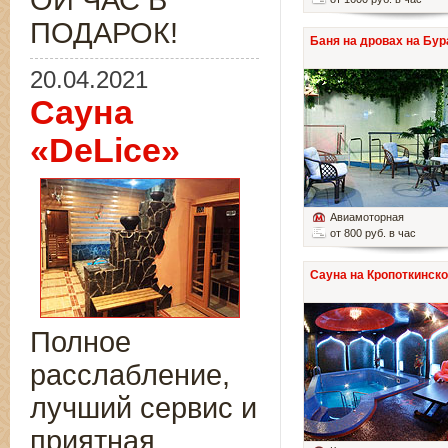
ОЙ ЧАС В
ПОДАРОК!
Баня на дровах на Бур
20.04.2021
Сауна
«DeLice»
Авиамоторная
от 800 руб. в час
Сауна на Кропоткинск
Полное
расслабление,
лучший сервис и
приятная