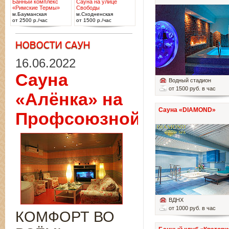
Банный комплекс
Сауна на улице
«Римские Термы»
Свободы
м.Бауманская
м.Сходненская
от 2500 р./час
от 1500 р./час
16.06.2022
Сауна
Водный стадион
от 1500 руб. в час
«Алёнка» на
Сауна «DIAMOND»
Профсоюзной
ВДНХ
от 1000 руб. в час
КОМФОРТ ВО