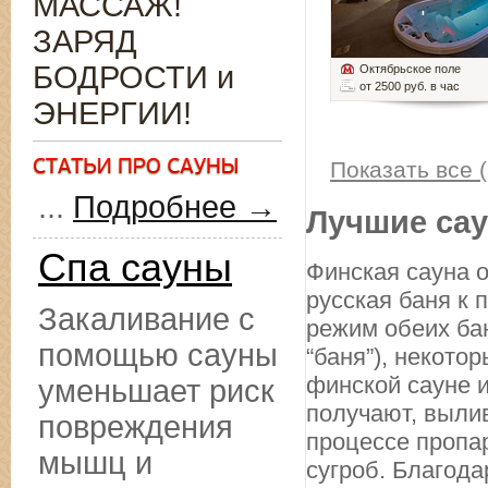
МАССАЖ!
ЗАРЯД
БОДРОСТИ и
Октябрьское поле
от 2500 руб. в час
ЭНЕРГИИ!
Показать все (
...
Подробнее →
Лучшие сау
Спа сауны
Финская сауна о
русская баня к
Закаливание с
режим обеих бан
помощью сауны
“баня”), некото
финской сауне и
уменьшает риск
получают, вылив
повреждения
процессе пропа
мышц и
сугроб. Благода