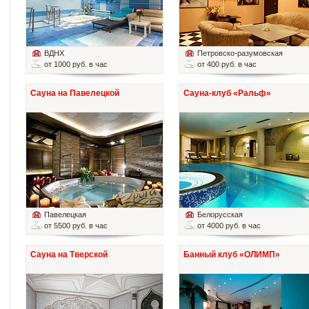
ВДНХ
Петровско-разумовская
от 1000 руб. в час
от 400 руб. в час
Сауна на Павелецкой
Сауна-клуб «Ральф»
Павелецкая
Белорусская
от 5500 руб. в час
от 4000 руб. в час
Сауна на Тверской
Банный клуб «ОЛИМП»