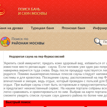
Баня на дровах
Турецкая баня
Японская баня
Инфракр
Недорогая сауна на пер Фуркасовский
Укрепить свой иммунитет, придать коже здоровый вид, избавиться от
известное место релаксации - сауна. Если человек уже один раз попро
наверняка вернется туда снова. Ведь после процедур чувствуется лег
родился. Помимо вышеперечисленных плюсов сауны следует напомни
системы и для кровотока. Посещение сауны, расположенной на пер Фу
впечатления и эмоции, ведь отдых, который проведен с пользой для
отдых. При выборе сауны стоит быть осторожным и предусмотритель
и предлагают некачественный сервис. На нашем портале собраны вс
легко сравнивать и ориентироваться по ним. Выбрав на карте портала
сможете увидеть список лучших саун данного района по более чем д
Быстрый поиск: