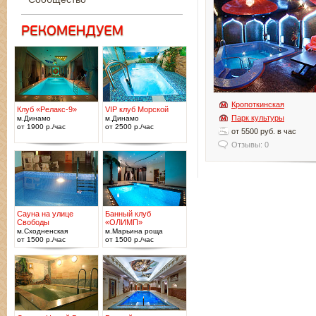
Кропоткинская
Клуб «Релакс-9»
VIP клуб Морской
Парк культуры
м.Динамо
м.Динамо
от 1900 р./час
от 2500 р./час
от 5500 руб. в час
Отзывы: 0
Сауна на улице
Банный клуб
Свободы
«ОЛИМП»
м.Сходненская
м.Марьина роща
от 1500 р./час
от 1500 р./час