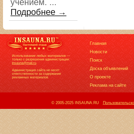
учением. ...
Подробнее →
Главная
Новости
Использование любых материалов —
только с разрешения администрации:
Поиск
insauna@mail.ru
.
Доска объявлений
Администрация сайта не несет
ответственности за содержание
О проекте
рекламных материалов.
Реклама на сайте
© 2005-2025 INSAUNA.RU
Пользовательск