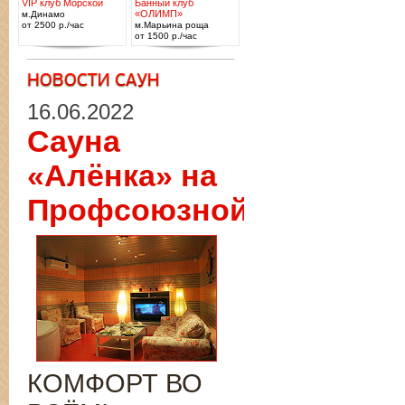
VIP клуб Морской
Банный клуб
«ОЛИМП»
м.Динамо
от 2500 р./час
м.Марьина роща
от 1500 р./час
16.06.2022
Сауна
«Алёнка» на
Профсоюзной
КОМФОРТ ВО