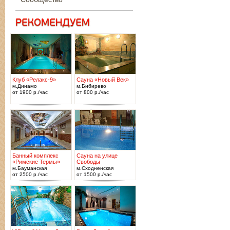
Клуб «Релакс-9»
Сауна «Новый Век»
м.Динамо
м.Бибирево
от 1900 р./час
от 800 р./час
Банный комплекс
Сауна на улице
«Римские Термы»
Свободы
м.Бауманская
м.Сходненская
от 2500 р./час
от 1500 р./час