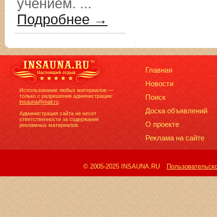
учением. ...
Подробнее →
Главная
Новости
Использование любых материалов —
только с разрешения администрации:
Поиск
insauna@mail.ru
.
Доска объявлений
Администрация сайта не несет
ответственности за содержание
О проекте
рекламных материалов.
Реклама на сайте
© 2005-2025 INSAUNA.RU
Пользовательск