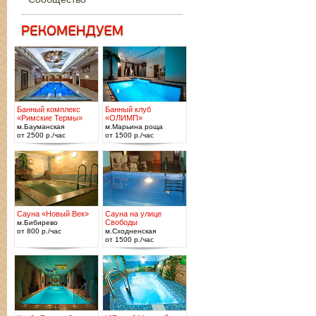
Банный комплекс
Банный клуб
«Римские Термы»
«ОЛИМП»
м.Бауманская
м.Марьина роща
от 2500 р./час
от 1500 р./час
Сауна «Новый Век»
Сауна на улице
Свободы
м.Бибирево
от 800 р./час
м.Сходненская
от 1500 р./час