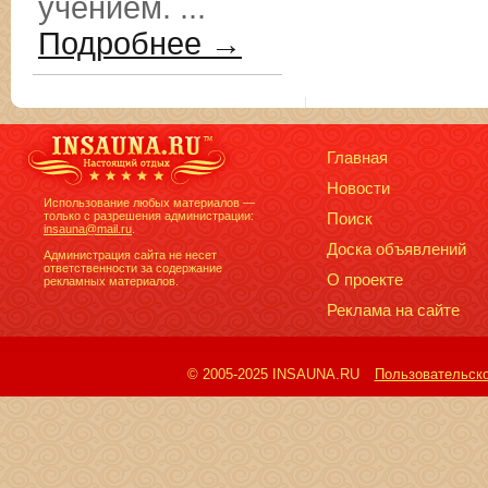
учением. ...
Подробнее →
Главная
Новости
Использование любых материалов —
только с разрешения администрации:
Поиск
insauna@mail.ru
.
Доска объявлений
Администрация сайта не несет
ответственности за содержание
О проекте
рекламных материалов.
Реклама на сайте
© 2005-2025 INSAUNA.RU
Пользовательск