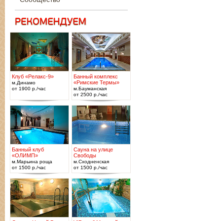
Клуб «Релакс-9»
Банный комплекс
«Римские Термы»
м.Динамо
от 1900 р./час
м.Бауманская
от 2500 р./час
Банный клуб
Сауна на улице
«ОЛИМП»
Свободы
м.Марьина роща
м.Сходненская
от 1500 р./час
от 1500 р./час