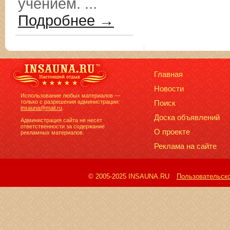
учением. ...
Подробнее →
Главная
Новости
Использование любых материалов —
только с разрешения администрации:
Поиск
insauna@mail.ru
.
Доска объявлений
Администрация сайта не несет
ответственности за содержание
О проекте
рекламных материалов.
Реклама на сайте
© 2005-2025 INSAUNA.RU
Пользовательск