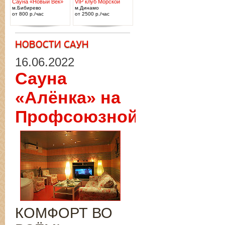
Сауна «Новый Век»
VIP клуб Морской
м.Бибирево
м.Динамо
от 800 р./час
от 2500 р./час
16.06.2022
Сауна
«Алёнка» на
Профсоюзной
КОМФОРТ ВО