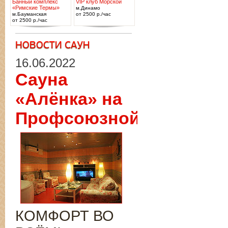
Банный комплекс
VIP клуб Морской
«Римские Термы»
м.Динамо
м.Бауманская
от 2500 р./час
от 2500 р./час
16.06.2022
Сауна
«Алёнка» на
Профсоюзной
КОМФОРТ ВО