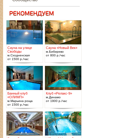
Сауна на улице
Сауна «Новый Век»
Свободы
м.Бибирево
м.Сходненская
от 800 р./час
от 1500 р./час
Банный клуб
Клуб «Релакс-9»
«ОЛИМП»
м.Динамо
м.Марьина роща
от 1900 р./час
от 1500 р./час