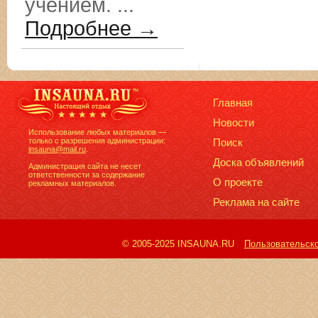
учением. ...
Подробнее →
Главная
Новости
Использование любых материалов —
только с разрешения администрации:
Поиск
insauna@mail.ru
.
Доска объявлений
Администрация сайта не несет
ответственности за содержание
О проекте
рекламных материалов.
Реклама на сайте
© 2005-2025 INSAUNA.RU
Пользовательск